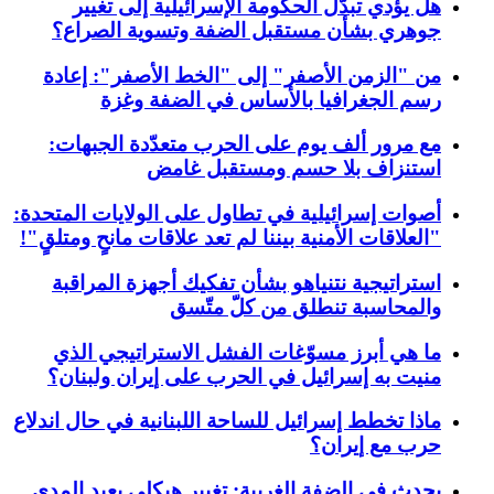
هل يؤدي تبدّل الحكومة الإسرائيلية إلى تغيير
جوهري بشأن مستقبل الضفة وتسوية الصراع؟
من "الزمن الأصفر" إلى "الخط الأصفر": إعادة
رسم الجغرافيا بالأساس في الضفة وغزة
مع مرور ألف يوم على الحرب متعدّدة الجبهات:
استنزاف بلا حسم ومستقبل غامض
أصوات إسرائيلية في تطاول على الولايات المتحدة:
"العلاقات الأمنية بيننا لم تعد علاقات مانحٍ ومتلقٍ"!
استراتيجية نتنياهو بشأن تفكيك أجهزة المراقبة
والمحاسبة تنطلق من كلّ متّسق
ما هي أبرز مسوّغات الفشل الاستراتيجي الذي
منيت به إسرائيل في الحرب على إيران ولبنان؟
ماذا تخطط إسرائيل للساحة اللبنانية في حال اندلاع
حرب مع إيران؟
يحدث في الضفة الغربية: تغيير هيكلي بعيد المدى