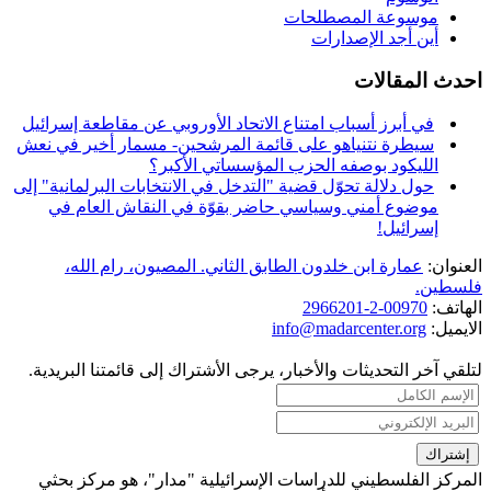
موسوعة المصطلحات
أين أجد الإصدارات
احدث المقالات
في أبرز أسباب امتناع الاتحاد الأوروبي عن مقاطعة إسرائيل
سيطرة نتنياهو على قائمة المرشحين- مسمار أخير في نعش
الليكود بوصفه الحزب المؤسساتي الأكبر؟
حول دلالة تحوّل قضية "التدخل في الانتخابات البرلمانية" إلى
موضوع أمني وسياسي حاضر بقوّة في النقاش العام في
إسرائيل!
العنوان:
عمارة ابن خلدون الطابق الثاني. المصيون، رام الله،
فلسطين.
الهاتف:
00970-2-2966201
الايميل:
info@madarcenter.org
لتلقي آخر التحديثات والأخبار، يرجى الأشتراك إلى قائمتنا البريدية.
المركز الفلسطيني للدراسات الإسرائيلية "مدار"، هو مركز بحثي