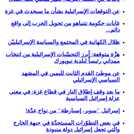
عن التوقعات الإسرائيلية بشأن ما سيحدث في غزة
غايات حكومة نتنياهو من تحويل الحرب إلى واقع
دائم...
ظلال الكهانية في المجتمع والسياسة الإسرائيلييْن
هزّة متوقعة: أبرز التحسّبات الإسرائيلية من انتخاب
ممداني رئيساً لبلدية نيويورك
عن موطئ القدم الثابت لليمين في المشهد
السياسي الإسرائيلي
ما بعد وقف إطلاق النار في قطاع غزة: في معنى
عزلة إسرائيل السياسية
إسرائيل "سوبر- إسبارطة" من نواح عدّة!
في بعض التطوّرات المستجدّة في جبهة الخارج
والتي تجعل إسرائيل دولة منبوذة