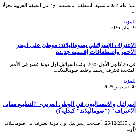
منذ عام 2022، تشهد المنطقة المصنفة "ج" في الضفة الغربية تحوّلًا
...
للمزيد
19 يناير 2026
الاعتراف الإسرائيلي بصوماليلاند: موطئ على البحر
الأحمر واصطفافات إقليمية جديدة
في 26 كانون الأول 2025، باتت إسرائيل أول دولة عضو في الأمم
المتحدة تعترف رسمياً بإقليم صوماليلاند...
للمزيد
30 ديسمبر 2025
إسرائيل والانفصاليون في الوطن العربي- "التطبيع مقابل
الاعتراف" ("صوماليلاند" كبداية؟)
في 26/12/2025، أصبحت إسرائيل أول دولة تعترف بـ "صوماليلاند"
(أو...