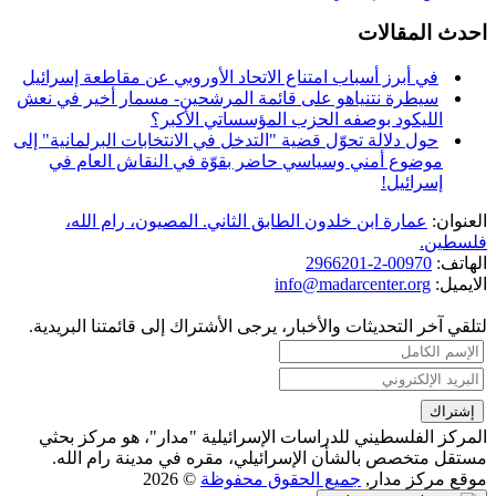
احدث المقالات
في أبرز أسباب امتناع الاتحاد الأوروبي عن مقاطعة إسرائيل
سيطرة نتنياهو على قائمة المرشحين- مسمار أخير في نعش
الليكود بوصفه الحزب المؤسساتي الأكبر؟
حول دلالة تحوّل قضية "التدخل في الانتخابات البرلمانية" إلى
موضوع أمني وسياسي حاضر بقوّة في النقاش العام في
إسرائيل!
العنوان:
عمارة ابن خلدون الطابق الثاني. المصيون، رام الله،
فلسطين.
الهاتف:
00970-2-2966201
الايميل:
info@madarcenter.org
لتلقي آخر التحديثات والأخبار، يرجى الأشتراك إلى قائمتنا البريدية.
المركز الفلسطيني للدراسات الإسرائيلية "مدار"، هو مركز بحثي
مستقل متخصص بالشأن الإسرائيلي، مقره في مدينة رام الله.
موقع مركز مدار,
جميع الحقوق محفوظة
© 2026