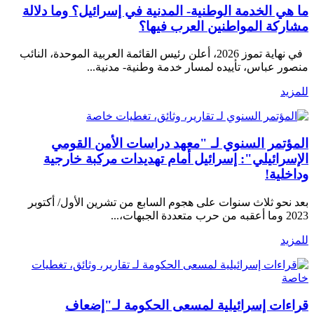
ما هي الخدمة الوطنية- المدنية في إسرائيل؟ وما دلالة
مشاركة المواطنين العرب فيها؟
في نهاية تموز 2026، أعلن رئيس القائمة العربية الموحدة، النائب
منصور عباس، تأييده لمسار خدمة وطنية- مدنية...
للمزيد
تقارير، وثائق، تغطيات خاصة
المؤتمر السنوي لـ "معهد دراسات الأمن القومي
الإسرائيلي": إسرائيل أمام تهديدات مركبة خارجية
وداخلية!
بعد نحو ثلاث سنوات على هجوم السابع من تشرين الأول/ أكتوبر
2023 وما أعقبه من حرب متعددة الجبهات،...
للمزيد
تقارير، وثائق، تغطيات
خاصة
قراءات إسرائيلية لمسعى الحكومة لـ"إضعاف