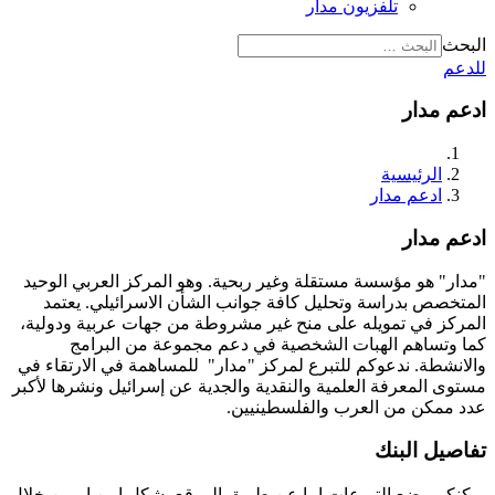
تلفزيون مدار
البحث
للدعم
ادعم مدار
الرئيسية
ادعم مدار
ادعم مدار
"مدار" هو مؤسسة مستقلة وغير ربحية. وهو المركز العربي الوحيد
المتخصص بدراسة وتحليل كافة جوانب الشأن الاسرائيلي. يعتمد
المركز في تمويله على منح غير مشروطة من جهات عربية ودولية،
كما وتساهم الهبات الشخصية في دعم مجموعة من البرامج
والانشطة. ندعوكم للتبرع لمركز "مدار" للمساهمة في الارتقاء في
مستوى المعرفة العلمية والنقدية والجدية عن إسرائيل ونشرها لأكبر
عدد ممكن من العرب والفلسطينيين.
تفاصيل البنك
يمكنكم وضع التبرعات اما عن طريق الموقع بشكل امن او من خلال