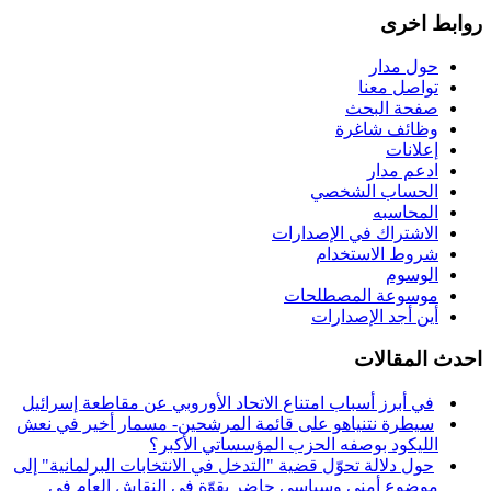
روابط اخرى
حول مدار
تواصل معنا
صفحة البحث
وظائف شاغرة
إعلانات
ادعم مدار
الحساب الشخصي
المحاسبه
الاشتراك في الإصدارات
شروط الاستخدام
الوسوم
موسوعة المصطلحات
أين أجد الإصدارات
احدث المقالات
في أبرز أسباب امتناع الاتحاد الأوروبي عن مقاطعة إسرائيل
سيطرة نتنياهو على قائمة المرشحين- مسمار أخير في نعش
الليكود بوصفه الحزب المؤسساتي الأكبر؟
حول دلالة تحوّل قضية "التدخل في الانتخابات البرلمانية" إلى
موضوع أمني وسياسي حاضر بقوّة في النقاش العام في