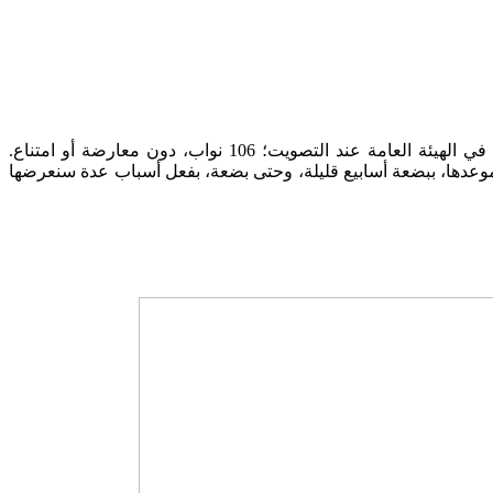
أقرت الهيئة العامة للكنيست، فجر يوم الثلاثاء، 2 حزيران، بالقراءة الأولى، مشروع قانون حلّ الكنيست الـ 25، بإجماع النواب الحاضرين في الهيئة العامة عند التصويت؛ 106 نواب، دون معارضة أو امتناع.
ل موعدها، ببضعة أسابيع قليلة، وحتى بضعة، بفعل أسباب عدة سنعرضها