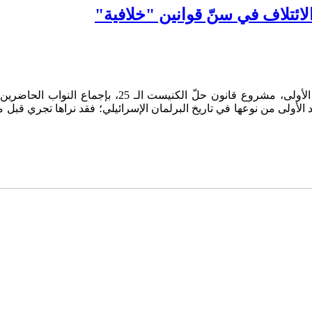
ائتلاف في سنّ قوانين "خلافية"
د الأولى من نوعها في تاريخ البرلمان الإسرائيلي؛ فقد نراها تجري قب