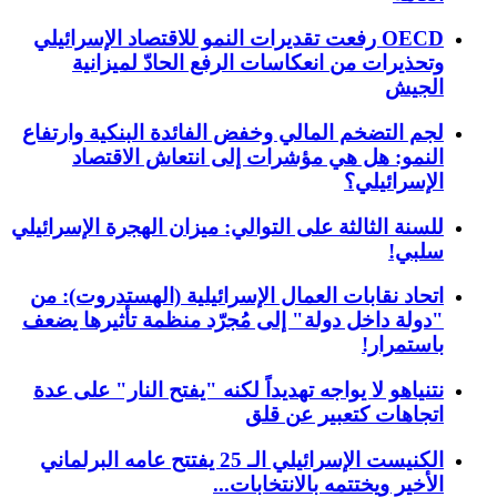
OECD رفعت تقديرات النمو للاقتصاد الإسرائيلي
وتحذيرات من انعكاسات الرفع الحادّ لميزانية
الجيش
لجم التضخم المالي وخفض الفائدة البنكية وارتفاع
النمو: هل هي مؤشرات إلى انتعاش الاقتصاد
الإسرائيلي؟
للسنة الثالثة على التوالي: ميزان الهجرة الإسرائيلي
سلبي!
اتحاد نقابات العمال الإسرائيلية (الهستدروت): من
"دولة داخل دولة" إلى مُجرّد منظمة تأثيرها يضعف
باستمرار!
نتنياهو لا يواجه تهديداً لكنه "يفتح النار" على عدة
اتجاهات كتعبير عن قلق
الكنيست الإسرائيلي الـ 25 يفتتح عامه البرلماني
الأخير ويختتمه بالانتخابات...