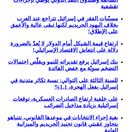
تقشفية
مسبّبات الفقر في إسرائيل تتراجع عند العرب
بخلاف اليهود الحريديم لكنها تبقى عالية والأعمق
على الإطلاق!
ارتفاع قيمة الشيكل أمام الدولار لا يُعدّ بالضرورة
دلالة على انتعاش الاقتصاد الإسرائيلي!
بنك إسرائيل يرفع تقديراته للنمو ويقلّص احتمالات
التضخم سويّة مع خفض الفائدة
للسنة الثالثة على التوالي: نسبة تكاثر متدنية في
إسرائيل بفعل الهجرة، 1.1%
على خلفية ارتفاع الصادرات العسكرية، توقعات
إسرائيلية بزيادة مداخيل الضرائب
بغية إجراء الانتخابات في موعدها القانوني، نتنياهو
يتجاوز عقبتي قانون تجنيد الحريديم والميزانية
العامة