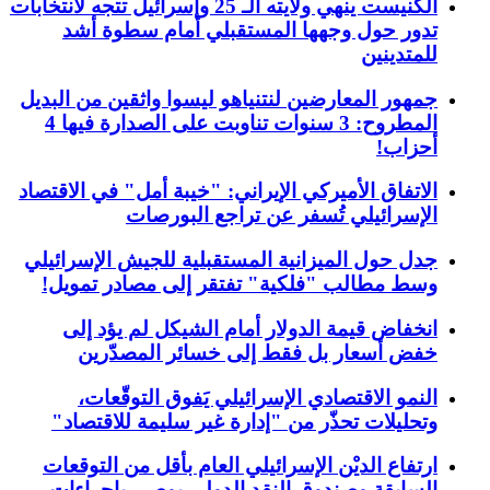
الكنيست ينهي ولايته الـ 25 وإسرائيل تتجه لانتخابات
تدور حول وجهها المستقبلي أمام سطوة أشد
للمتدينين
جمهور المعارضين لنتنياهو ليسوا واثقين من البديل
المطروح: 3 سنوات تناوبت على الصدارة فيها 4
أحزاب!
الاتفاق الأميركي الإيراني: "خيبة أمل" في الاقتصاد
الإسرائيلي تُسفر عن تراجع البورصات
جدل حول الميزانية المستقبلية للجيش الإسرائيلي
وسط مطالب "فلكية" تفتقر إلى مصادر تمويل!
انخفاض قيمة الدولار أمام الشيكل لم يؤد إلى
خفض أسعار بل فقط إلى خسائر المصدّرين
النمو الاقتصادي الإسرائيلي يَفوق التوقّعات،
وتحليلات تحذّر من "إدارة غير سليمة للاقتصاد"
ارتفاع الديْن الإسرائيلي العام بأقل من التوقعات
السابقة وصندوق النقد الدولي يوصي بإجراءات