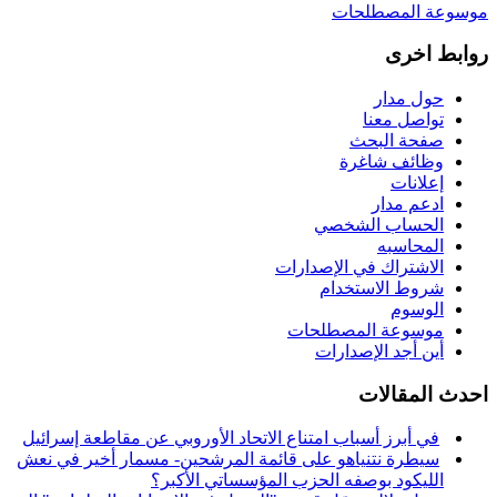
موسوعة المصطلحات
روابط اخرى
حول مدار
تواصل معنا
صفحة البحث
وظائف شاغرة
إعلانات
ادعم مدار
الحساب الشخصي
المحاسبه
الاشتراك في الإصدارات
شروط الاستخدام
الوسوم
موسوعة المصطلحات
أين أجد الإصدارات
احدث المقالات
في أبرز أسباب امتناع الاتحاد الأوروبي عن مقاطعة إسرائيل
سيطرة نتنياهو على قائمة المرشحين- مسمار أخير في نعش
الليكود بوصفه الحزب المؤسساتي الأكبر؟