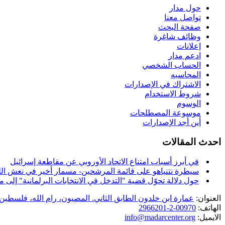
حول مدار
تواصل معنا
صفحة البحث
وظائف شاغرة
إعلانات
ادعم مدار
الحساب الشخصي
المحاسبه
الاشتراك في الإصدارات
شروط الاستخدام
الوسوم
موسوعة المصطلحات
أين أجد الإصدارات
احدث المقالات
في أبرز أسباب امتناع الاتحاد الأوروبي عن مقاطعة إسرائيل
سيطرة نتنياهو على قائمة المرشحين- مسمار أخير في نعش الل
حول دلالة تحوّل قضية "التدخل في الانتخابات البرلمانية" إل
العنوان:
عمارة ابن خلدون الطابق الثاني. المصيون، رام الله، فلسطين.
الهاتف:
00970-2-2966201
الايميل:
info@madarcenter.org