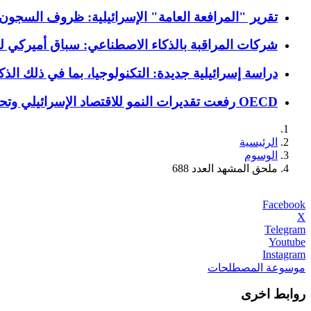
تقرير "المرافعة العامة" الإسرائيلية: ظروف السجون 
شركات المراقبة بالذكاء الاصطناعي: سباق أميركي ل
دراسة إسرائيلية جديدة: التكنولوجيا، بما في ذلك ال
OECD رفعت تقديرات النمو للاقتصاد الإسرائيلي وتحذيرات من انعكاسات الرفع الحادّ لميزانية الجيش
الرئيسية
الوسوم
ملحق المشهد العدد 688
Facebook
X
Telegram
Youtube
Instagram
موسوعة المصطلحات
روابط اخرى