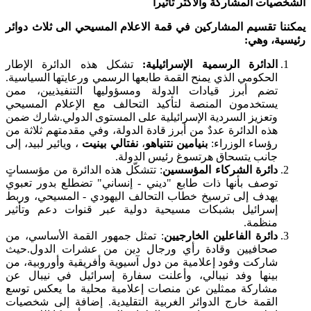
الشخصيات المشاركة والأكثر تأثيراً
يمكننا تقسيم المشاركين في قمة الاعلام المسيحي الى ثلاث دوائر
رئيسية، وهي:
الدائرة الرسمية الإسرائيلية:
تشكل هذه الدائرة الإطار
الحكومي الذي يمنح القمة طابعها الرسمي ورعايتها السياسية.
تضم أبرز قيادات الدولة ومسؤوليها التنفيذيين، ممن
يستخدمون المنصة لتأكيد التحالف مع الإعلام المسيحي
وتعزيز السردية الإسرائيلية على المستوى الدولي.شارك ضمن
هذه الدائرة عددٌ من أبرز قادة الدولة، وفي مقدمتهم ثلاثة من
رؤساء الوزراء:
بنيامين نتنياهو
،
نفتالي بينيت
، ويائير لبيد، إلى
جانب يتسحاق هرتسوغ رئيس الدولة.
دائرة الشركاء المؤسسين
: تتشكّل هذه الدائرة من مؤسساتٍ
توصف بأنها ذات طابع "ديني - إنساني" تضطلع بدور تعبوي
يهدف إلى ترسيخ خطاب التحالف اليهودي - المسيحي، وربط
إسرائيل بشبكات مسيحية دولية عبر قنوات دعم وتأثير
منظمة.
دائرة الفاعلين الخارجيين
: تمثل جمهور القمة الأساسي، من
صحافيين وقادة رأي ورجال دين من عشرات الدول.حيث
شاركت وفود إعلامية من دول آسيوية وأفريقية وأوروبية، من
بينها وفد نيبالي، وأعلنت سفارة إسرائيل في نيبال عن
مشاركة ممثلين عن منصات إعلامية محلية ما يعكس توسع
القمة خارج الدوائر الغربية التقليدية. إضافة إلى شخصيات