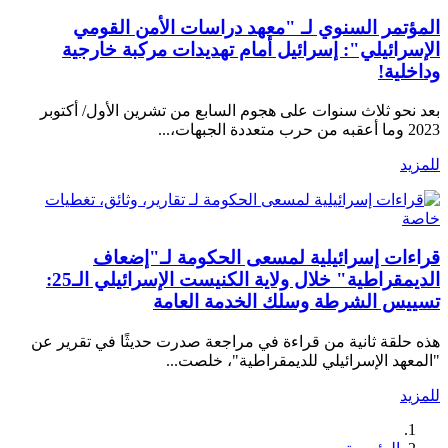
المؤتمر السنوي لـ "معهد دراسات الأمن القومي
الإسرائيلي": إسرائيل أمام تهديدات مركبة خارجية
وداخلية!
بعد نحو ثلاث سنوات على هجوم السابع من تشرين الأول/ أكتوبر
2023 وما أعقبه من حرب متعددة الجبهات،...
للمزيد
تقارير، وثائق، تغطيات
خاصة
قراءات إسرائيلية لمسعى الحكومة لـ"إضعاف
الديمقراطية" خلال ولاية الكنيست الإسرائيلي الـ25:
تسييس الشرطة وسلك الخدمة العامة
هذه حلقة ثانية من قراءة في مراجعة صدرت حديثًا في تقرير عن
"المعهد الإسرائيلي للديمقراطية"، خلصت...
للمزيد