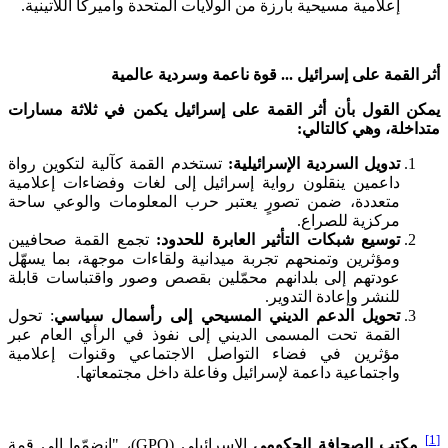
إعلامية مسيحية بارزة من الولايات المتحدة وأميركا اللاتينية.
أثر القمة على إسرائيل ... قوة ناعمة وسردية عالمية
يمكن القول بأن أثر القمة على إسرائيل يكمن في ثلاثة مسارات
متداخلة، وهي كالتالي:
تدويل السردية الإسرائيلية:
تستخدم القمة كآلية لتكوين رواة
داعمين ينقلون رواية إسرائيل إلى لغات وفضاءات إعلامية
متعددة، ضمن تصورٍ يعتبر حرب المعلومات والوعي ساحة
مركزية للصراع.
توسيع شبكات التأثير العابرة للحدود:
تجمع القمة صحافيين
ومؤثرين وتمنحهم تجربة ميدانية ولقاءات موجهة، بما يسهّل
عودتهم إلى بلدانهم محمّلين بقصص وصور واقتباسات قابلة
للنشر وإعادة التدوير.
تحويل الدعم الديني المسيحي إلى رأسمال سياسي
: تحول
القمة تحت المسمى الديني إلى نفوذ في الرأي العام عبر
مؤثرين في فضاء التواصل الاجتماعي وقنوات إعلامية
واجتماعية داعمة لإسرائيل وفاعلة داخل مجتمعاتها.
[1]
مكتب الصحافة الحكومي
الإسرائيلي (GPO)، "انضمّوا إلى قمة