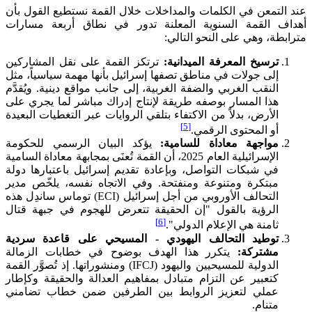
عند التمعن في الكلمات والمداخلات خلال القمة نستطيع القول بأن
أهداف القمة السنوية المعلنة تدور في نطاق أربعة مسارات
مترابطة، وهي على النحو التالي:
ترسيخ المعرفة الميدانية:
ترتكز القمة على نقل المشاركين
إلى جولات في مناطق تصفها إسرائيل بأنها مهمة سياسياً، مثل
النقب الغربي والضفة الغربية، إلى جانب مواقع دينية. ويُقدَّم
هذا المسار بوصفه طريقة لإنتاج إدراك مباشر لما يجري على
الأرض، بدلاً من الاكتفاء بتلقي الروايات عبر التغطيات البعيدة
[5]
أو المحتوى الرقمي.
مواجهة معاداة للسامية:
يؤكد البيان الرسمي للحكومة
الإسرائيلية العام 2025، أن القمة تُعنَى بمجابهة معاداة السامية
في شبكات التواصل، وبإعادة تقديم إسرائيل باعتبارها دولة
مبتكرة ومتنوعة ومنفتحة. وفي الاتجاه نفسه، يلخّص مدير
التحالف الأوروبي من أجل إسرائيل (ECI) توماس ساندِل هذه
الرؤية بالقول "إن الحقيقة تتعرض للهجوم في جبهة قتال
[6]
ثامنة هي الإعلام الدولي".
توطيد التحالف اليهودي - المسيحي على قاعدة سردية
مشتركة:
يتكرر هذا الهدف بوضوح في خطابات الزمالة
الدولية للمسيحيين واليهود (IFCJ) ومنشوراتها. إذ تُصوَّر القمة
كتعبير عن التزام متبادل بمفاهيم العدالة والحقيقة وكإطار
عملي لتعزيز الروابط بين الطرفين ضمن خطاب تضامني
متنامٍ.