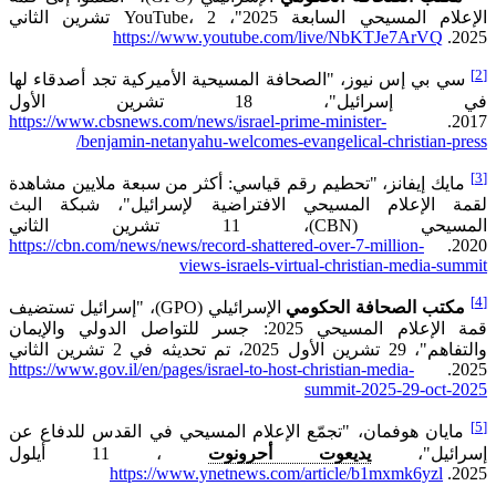
الإعلام المسيحي السابعة 2025"، YouTube، 2 تشرين الثاني
https://www.youtube.com/live/NbKTJe7ArVQ
2025.
[2]
سي بي إس نيوز، "الصحافة المسيحية الأميركية تجد أصدقاء لها
في إسرائيل"، 18 تشرين الأول
https://www.cbsnews.com/news/israel-prime-minister-
2017.
benjamin-netanyahu-welcomes-evangelical-christian-press/
[3]
مايك إيفانز، "تحطيم رقم قياسي: أكثر من سبعة ملايين مشاهدة
لقمة الإعلام المسيحي الافتراضية لإسرائيل"، شبكة البث
المسيحي (CBN)، 11 تشرين الثاني
https://cbn.com/news/news/record-shattered-over-7-million-
2020.
views-israels-virtual-christian-media-summit
[4]
مكتب الصحافة الحكومي
الإسرائيلي (GPO)، "إسرائيل تستضيف
قمة الإعلام المسيحي 2025: جسر للتواصل الدولي والإيمان
والتفاهم"، 29 تشرين الأول 2025، تم تحديثه في 2 تشرين الثاني
https://www.gov.il/en/pages/israel-to-host-christian-media-
2025.
summit-2025-29-oct-2025
[5]
مايان هوفمان، "تجمّع الإعلام المسيحي في القدس للدفاع عن
إسرائيل"،
يديعوت أحرونوت
، 11 أيلول
https://www.ynetnews.com/article/b1mxmk6yzl
2025.