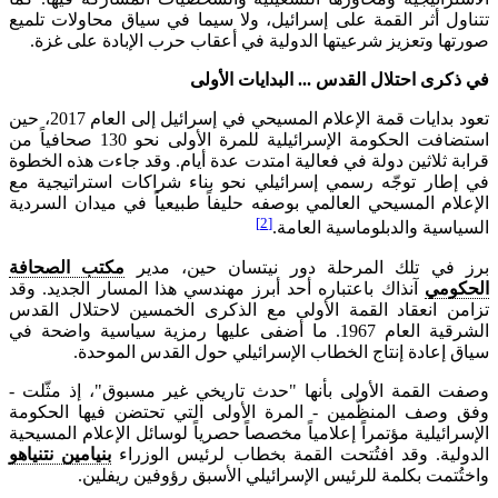
تتناول أثر القمة على إسرائيل، ولا سيما في سياق محاولات تلميع
صورتها وتعزيز شرعيتها الدولية في أعقاب حرب الإبادة على غزة.
في ذكرى احتلال القدس ... البدايات الأولى
تعود بدايات قمة الإعلام المسيحي في إسرائيل إلى العام 2017، حين
استضافت الحكومة الإسرائيلية للمرة الأولى نحو 130 صحافياً من
قرابة ثلاثين دولة في فعالية امتدت عدة أيام. وقد جاءت هذه الخطوة
في إطار توجّه رسمي إسرائيلي نحو بناء شراكات استراتيجية مع
الإعلام المسيحي العالمي بوصفه حليفاً طبيعياً في ميدان السردية
[2]
السياسية والدبلوماسية العامة.
برز في تلك المرحلة دور نيتسان حين، مدير
مكتب الصحافة
الحكومي
آنذاك باعتباره أحد أبرز مهندسي هذا المسار الجديد. وقد
تزامن انعقاد القمة الأولى مع الذكرى الخمسين لاحتلال القدس
الشرقية العام 1967. ما أضفى عليها رمزية سياسية واضحة في
سياق إعادة إنتاج الخطاب الإسرائيلي حول القدس الموحدة.
وصفت القمة الأولى بأنها "حدث تاريخي غير مسبوق"، إذ مثّلت -
وفق وصف المنظّمين - المرة الأولى التي تحتضن فيها الحكومة
الإسرائيلية مؤتمراً إعلامياً مخصصاً حصرياً لوسائل الإعلام المسيحية
الدولية. وقد افتُتحت القمة بخطاب لرئيس الوزراء
بنيامين نتنياهو
واختُتمت بكلمة للرئيس الإسرائيلي الأسبق رؤوفين ريفلين.