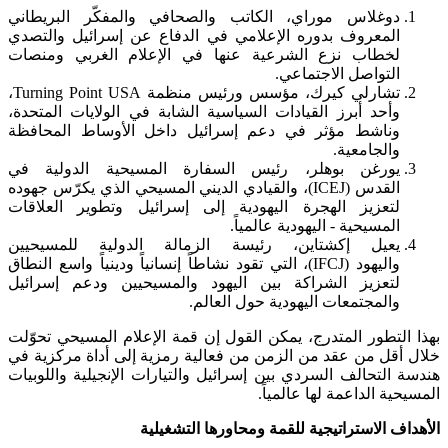
دوغلاس موراي، الكاتب والصحافي والمفكّر البريطاني
المعروف بدوره الإعلامي في الدفاع عن إسرائيل والتصدي
لخطاب نزع الشرعية عنها في الإعلام الغربي ومنصات
التواصل الاجتماعي.
تشارلي كيرك، مؤسس ورئيس منظمة Turning Point USA،
وأحد أبرز القيادات السياسية الشابة في الولايات المتحدة،
وناشط مؤثر في دعم إسرائيل داخل الأوساط المحافظة
والجامعية.
يورغن بوهلر، رئيس السفارة المسيحية الدولية في
القدس (ICEJ)، والقيادي الديني المسيحي الذي يكرّس جهوده
لتعزيز الهجرة اليهودية إلى إسرائيل وتطوير العلاقات
المسيحية - اليهودية عالمياً.
يعيل إكشتاين، رئيسة الزمالة الدولية للمسيحيين
واليهود (IFCJ)، التي تقود نشاطاً إنسانياً ودينياً واسع النطاق
لتعزيز الشراكة بين اليهود والمسيحيين ودعم إسرائيل
والمجتمعات اليهودية حول العالم.
بهذا التطور المتدرج، يمكن القول إن قمة الإعلام المسيحي تحوّلت
خلال أقل من عقد من الزمن من فعالية رمزية إلى أداة مركزية في
هندسة التحالف السردي بين إسرائيل والتيارات الإنجيلية واللوبيات
المسيحية الداعمة لها عالمياً.
الأهداف الاستراتيجية للقمة ومحاورها التشغيلية