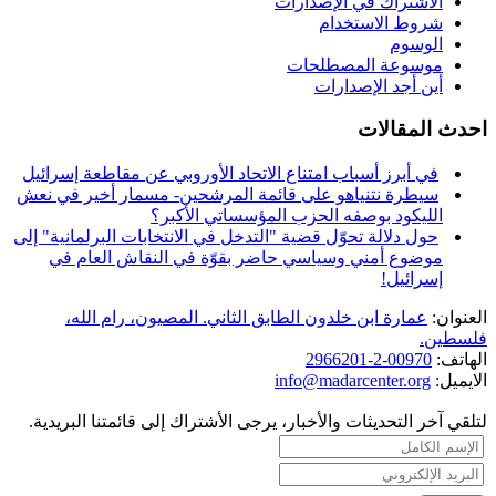
الاشتراك في الإصدارات
شروط الاستخدام
الوسوم
موسوعة المصطلحات
أين أجد الإصدارات
احدث المقالات
في أبرز أسباب امتناع الاتحاد الأوروبي عن مقاطعة إسرائيل
سيطرة نتنياهو على قائمة المرشحين- مسمار أخير في نعش
الليكود بوصفه الحزب المؤسساتي الأكبر؟
حول دلالة تحوّل قضية "التدخل في الانتخابات البرلمانية" إلى
موضوع أمني وسياسي حاضر بقوّة في النقاش العام في
إسرائيل!
العنوان:
عمارة ابن خلدون الطابق الثاني. المصيون، رام الله،
فلسطين.
الهاتف:
00970-2-2966201
الايميل:
info@madarcenter.org
لتلقي آخر التحديثات والأخبار، يرجى الأشتراك إلى قائمتنا البريدية.