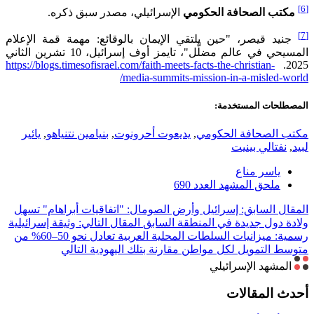
[6]
مكتب الصحافة الحكومي
الإسرائيلي، مصدر سبق ذكره.
[7]
جنيد قيصر، "حين يلتقي الإيمان بالوقائع: مهمة قمة الإعلام
المسيحي في عالم مضلَّل"، تايمز أوف إسرائيل، 10 تشرين الثاني
https://blogs.timesofisrael.com/faith-meets-facts-the-christian-
2025.
media-summits-mission-in-a-misled-world/
المصطلحات المستخدمة:
مكتب الصحافة الحكومي
,
يديعوت أحرونوت
,
بنيامين نتنياهو
,
يائير
لبيد
,
نفتالي بينيت
ياسر مناع
ملحق المشهد العدد 690
المقال السابق: إسرائيل وأرض الصومال: "اتفاقيات أبراهام" تسهل
ولادة دول جديدة في المنطقة
السابق
المقال التالي: وثيقة إسرائيلية
رسمية: ميزانيات السلطات المحلية العربية تعادل نحو 50–60% من
متوسط التمويل لكل مواطن مقارنة بتلك اليهودية
التالي
المشهد الإسرائيلي
أحدث المقالات