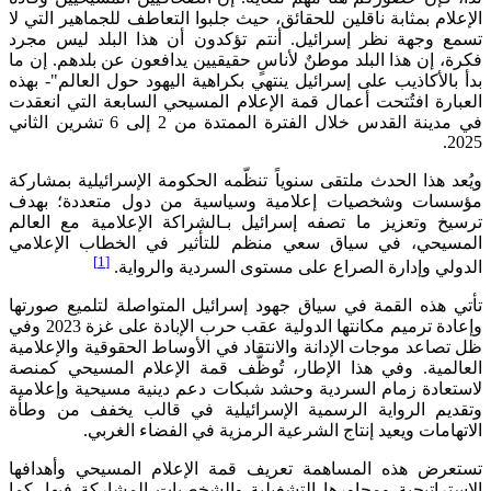
الإعلام بمثابة ناقلين للحقائق، حيث جلبوا التعاطف للجماهير التي لا
تسمع وجهة نظر إسرائيل. أنتم تؤكدون أن هذا البلد ليس مجرد
فكرة، إن هذا البلد موطنٌ لأناسٍ حقيقيين يدافعون عن بلدهم. إن ما
بدأ بالأكاذيب على إسرائيل ينتهي بكراهية اليهود حول العالم"- بهذه
العبارة افتُتحت أعمال قمة الإعلام المسيحي السابعة التي انعقدت
في مدينة القدس خلال الفترة الممتدة من 2 إلى 6 تشرين الثاني
2025.
ويُعد هذا الحدث ملتقى سنوياً تنظّمه الحكومة الإسرائيلية بمشاركة
مؤسسات وشخصيات إعلامية وسياسية من دول متعددة؛ بهدف
ترسيخ وتعزيز ما تصفه إسرائيل بـالشراكة الإعلامية مع العالم
المسيحي، في سياق سعي منظم للتأثير في الخطاب الإعلامي
[1]
الدولي وإدارة الصراع على مستوى السردية والرواية.
تأتي هذه القمة في سياق جهود إسرائيل المتواصلة لتلميع صورتها
وإعادة ترميم مكانتها الدولية عقب حرب الإبادة على غزة 2023 وفي
ظل تصاعد موجات الإدانة والانتقاد في الأوساط الحقوقية والإعلامية
العالمية. وفي هذا الإطار، تُوظَّف قمة الإعلام المسيحي كمنصة
لاستعادة زمام السردية وحشد شبكات دعم دينية مسيحية وإعلامية
وتقديم الرواية الرسمية الإسرائيلية في قالب يخفف من وطأة
الاتهامات ويعيد إنتاج الشرعية الرمزية في الفضاء الغربي.
تستعرض هذه المساهمة تعريف قمة الإعلام المسيحي وأهدافها
الاستراتيجية ومحاورها التشغيلية والشخصيات المشاركة فيها. كما