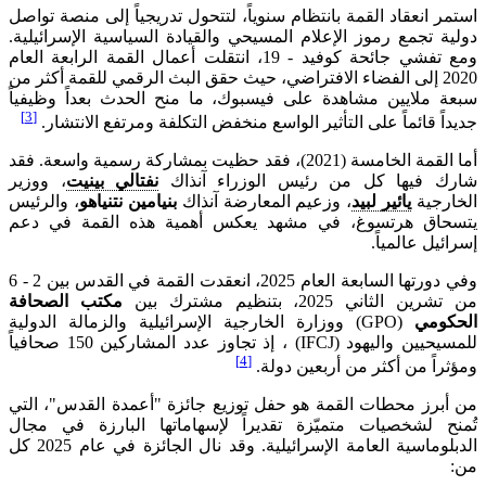
استمر انعقاد القمة بانتظام سنوياً، لتتحول تدريجياً إلى منصة تواصل
دولية تجمع رموز الإعلام المسيحي والقيادة السياسية الإسرائيلية.
ومع تفشي جائحة كوفيد - 19، انتقلت أعمال القمة الرابعة العام
2020 إلى الفضاء الافتراضي، حيث حقق البث الرقمي للقمة أكثر من
سبعة ملايين مشاهدة على فيسبوك، ما منح الحدث بعداً وظيفياً
[3]
جديداً قائماً على التأثير الواسع منخفض التكلفة ومرتفع الانتشار.
أما القمة الخامسة (2021)، فقد حظيت بمشاركة رسمية واسعة. فقد
شارك فيها كل من رئيس الوزراء آنذاك
نفتالي بينيت
، ووزير
الخارجية
يائير لبيد
، وزعيم المعارضة آنذاك
بنيامين نتنياهو
، والرئيس
يتسحاق هرتسوغ، في مشهد يعكس أهمية هذه القمة في دعم
إسرائيل عالمياً.
وفي دورتها السابعة العام 2025، انعقدت القمة في القدس بين 2 - 6
من تشرين الثاني 2025، بتنظيم مشترك بين
مكتب الصحافة
الحكومي
(GPO) ووزارة الخارجية الإسرائيلية والزمالة الدولية
للمسيحيين واليهود (IFCJ) ، إذ تجاوز عدد المشاركين 150 صحافياً
[4]
ومؤثراً من أكثر من أربعين دولة.
من أبرز محطات القمة هو حفل توزيع جائزة "أعمدة القدس"، التي
تُمنح لشخصيات متميّزة تقديراً لإسهاماتها البارزة في مجال
الدبلوماسية العامة الإسرائيلية. وقد نال الجائزة في عام 2025 كل
من: