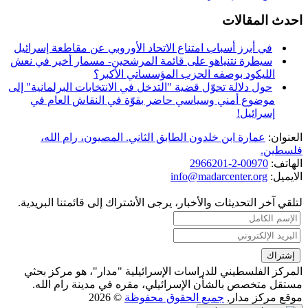
احدث المقالات
في أبرز أسباب امتناع الاتحاد الأوروبي عن مقاطعة إسرائيل
سيطرة نتنياهو على قائمة المرشحين- مسمار أخير في نعش
الليكود بوصفه الحزب المؤسساتي الأكبر؟
حول دلالة تحوّل قضية "التدخل في الانتخابات البرلمانية" إلى
موضوع أمني وسياسي حاضر بقوّة في النقاش العام في
إسرائيل!
العنوان:
عمارة ابن خلدون الطابق الثاني. المصيون، رام الله،
فلسطين.
الهاتف:
00970-2-2966201
الايميل:
info@madarcenter.org
لتلقي آخر التحديثات والأخبار، يرجى الأشتراك إلى قائمتنا البريدية.
المركز الفلسطيني للدراسات الإسرائيلية "مدار"، هو مركز بحثي
مستقل متخصص بالشأن الإسرائيلي، مقره في مدينة رام الله.
موقع مركز مدار,
جميع الحقوق محفوظة
© 2026