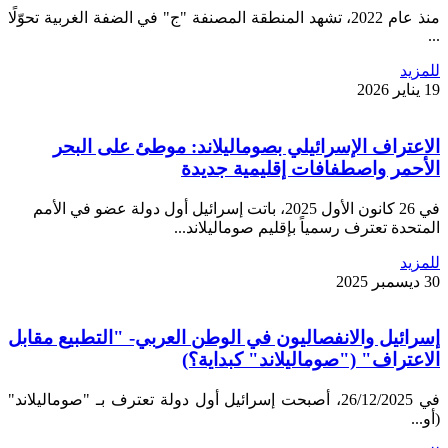
منذ عام 2022، تشهد المنطقة المصنفة "ج" في الضفة الغربية تحوّلًا
...
للمزيد
19 يناير 2026
الاعتراف الإسرائيلي بصوماليلاند: موطئ على البحر
الأحمر واصطفافات إقليمية جديدة
في 26 كانون الأول 2025، باتت إسرائيل أول دولة عضو في الأمم
المتحدة تعترف رسمياً بإقليم صوماليلاند...
للمزيد
30 ديسمبر 2025
إسرائيل والانفصاليون في الوطن العربي- "التطبيع مقابل
الاعتراف" ("صوماليلاند" كبداية؟)
في 26/12/2025، أصبحت إسرائيل أول دولة تعترف بـ "صوماليلاند"
(أو...