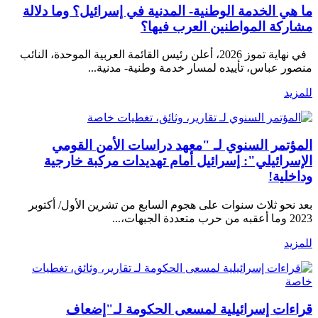
ما هي الخدمة الوطنية- المدنية في إسرائيل؟ وما دلالة
مشاركة المواطنين العرب فيها؟
في نهاية تموز 2026، أعلن رئيس القائمة العربية الموحدة، النائب
منصور عباس، تأييده لمسار خدمة وطنية- مدنية...
للمزيد
تقارير، وثائق، تغطيات خاصة
المؤتمر السنوي لـ "معهد دراسات الأمن القومي
الإسرائيلي": إسرائيل أمام تهديدات مركبة خارجية
وداخلية!
بعد نحو ثلاث سنوات على هجوم السابع من تشرين الأول/ أكتوبر
2023 وما أعقبه من حرب متعددة الجبهات،...
للمزيد
تقارير، وثائق، تغطيات
خاصة
قراءات إسرائيلية لمسعى الحكومة لـ"إضعاف