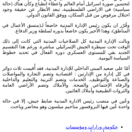
لتحسين صورة اسرائيل أمام العالم واعطاء انطباع وكأن هناك (حالة
سياسية) في الاراضي الفلسطينية، تبعد الأنظار عن حقيقة وجود
احتلال مرفوض من قبل السكان، ووفق القانون الدولي.
وقُرّر ان يكون رئيس الإدارة المدنية خاضعاً لـ(منسق الأعمال في
المناطق)، وهذا الأخير يكون خاضعاً بدوره لسلطة وزير الدفاع.
ونالت الإدارة المدنية كل الصلاحيات المدنية التي كانت إلى ذلك
الوقت تحت سيطرة الجيش الإسرائيلي مباشرة. ورغم هذا التقسيم
الجديد بقي للمستوى العسكري دوره الفعال في تحديد خطوط
السياسة اليومية.
أمّا على صعيد المبنى الداخلي للإدارة المدنية، فقد أُقيمت ثلاث دوائر
في كل إدارة من الإدارتين : اقتصادية وتضم التجارة والمواصلات
والصناعة والتوظيف. الخدمات وتضم التربية والتعليم والداخلية
والرفاه الإجتماعي والصحة. والأملاك وتضم الأراضي العامة
والثروات الطبيعية وأملاك الغائبين.
وعُين في منصب رئيس الادارة المدنية ضابط جيش، إلا في حالة
واحدة عُين فيها البروفسور مناحيم ميلسون وهو محاضر وباحث.
حكومة، وزارات ومؤسسات