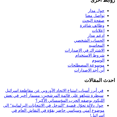
روابط اخرى
حول مدار
تواصل معنا
صفحة البحث
وظائف شاغرة
إعلانات
ادعم مدار
الحساب الشخصي
المحاسبه
الاشتراك في الإصدارات
شروط الاستخدام
الوسوم
موسوعة المصطلحات
أين أجد الإصدارات
احدث المقالات
في أبرز أسباب امتناع الاتحاد الأوروبي عن مقاطعة إسرائيل
سيطرة نتنياهو على قائمة المرشحين- مسمار أخير في نعش
الليكود بوصفه الحزب المؤسساتي الأكبر؟
حول دلالة تحوّل قضية "التدخل في الانتخابات البرلمانية" إلى
موضوع أمني وسياسي حاضر بقوّة في النقاش العام في
إسرائيل!