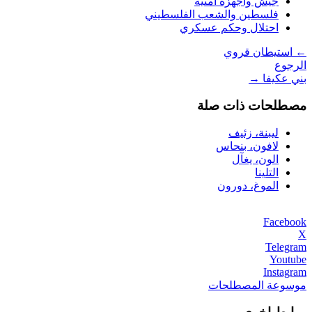
جيش وأجهزة أمنية
فلسطين والشعب الفلسطيني
احتلال وحكم عسكري
←
استيطان قروي
الرجوع
بني عكيفا
→
مصطلحات ذات صلة
ليبنة، زئيف
لافون، بنحاس
الون، يغآل
التلينا
الموغ، دورون
Facebook
X
Telegram
Youtube
Instagram
موسوعة المصطلحات