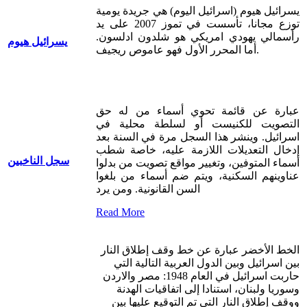
يسرائيل هيوم (اسرائيل اليوم) هي جريدة يومية
توزع مجانا، تأسست في تموز 2007 على يد
رأسمالي يهودي امريكي هو شلدون ادلسون.
يسرائيل هيوم
أما المحرر الأول فهو عاموص ريجيف.
عبارة عن قائمة تحوي أسماء من له حق
التصويت للكنيست أو لسلطة محلية في
اسرائيل. وينشر هذا السجل مرة في السنة بعد
إدخال التعديلات اللازمة عليه، خاصة شطب
سجل الناخبين
أسماء المتوفين، وتغيير مواقع تصويت من بدلوا
عناوينهم السكنية، ويتم ضم أسماء من بلغوا
السن القانونية. ومن يرد
Read More
الخط الأخضر عبارة عن خط وقف إطلاق النار
بين اسرائيل وبين الدول العربية التالية التي
حاربت اسرائيل في العام 1948: مصر والاردن
وسوريا ولبنان، استنادا إلى اتفاقيات الهدنة
ووقف إطلاق النار التي تم التوقيع عليها بين