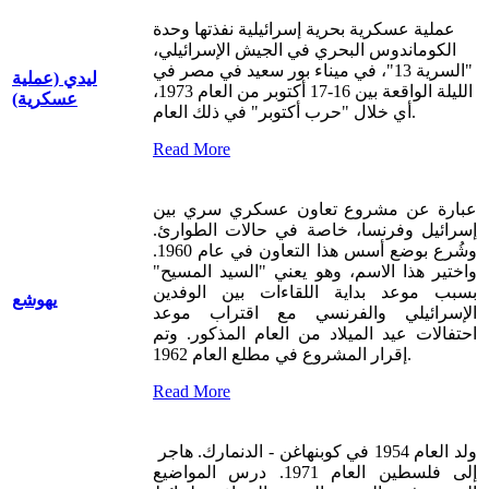
عملية عسكرية بحرية إسرائيلية نفذتها وحدة
الكوماندوس البحري في الجيش الإسرائيلي،
"السرية 13"، في ميناء بور سعيد في مصر
في
ليدي (عملية
الليلة الواقعة بين 16-17 أكتوبر من العام 1973،
عسكرية)
أي خلال "حرب أكتوبر" في ذلك العام.
Read More
عبارة عن مشروع تعاون عسكري سري بين
إسرائيل وفرنسا، خاصة في حالات الطوارئ.
وشُرع بوضع أسس هذا التعاون في عام 1960.
واختير هذا الاسم، وهو يعني "السيد المسيح"
بسبب موعد بداية اللقاءات بين الوفدين
يهوشع
الإسرائيلي والفرنسي مع اقتراب موعد
احتفالات عيد الميلاد من العام المذكور. وتم
إقرار المشروع في مطلع العام 1962.
Read More
ولد العام 1954 في كوبنهاغن - الدنمارك. هاجر
إلى فلسطين العام 1971. درس المواضيع