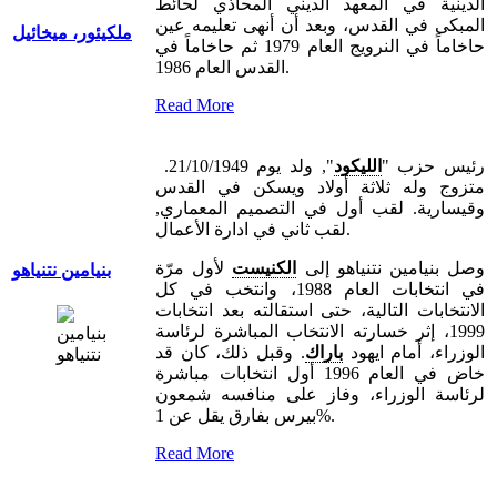
الدينية في المعهد الديني المحاذي لحائط
المبكى في القدس، وبعد أن أنهى تعليمه عين
ملكيئور، ميخائيل
حاخاماً في النرويج العام 1979 ثم حاخاماً في
القدس العام 1986.
Read More
رئيس حزب "
الليكود
", ولد يوم 21/10/1949.
متزوج وله ثلاثة أولاد ويسكن في القدس
وقيسارية. لقب أول في التصميم المعماري,
لقب ثاني في ادارة الأعمال.
وصل بنيامين نتنياهو إلى
الكنيست
لأول مرّة
بنيامين نتنياهو
في انتخابات العام 1988، وانتخب في كل
الانتخابات التالية، حتى استقالته بعد انتخابات
1999، إثر خسارته الانتخاب المباشرة لرئاسة
الوزراء، أمام ايهود
باراك
. وقبل ذلك، كان قد
خاض في العام 1996 أول انتخابات مباشرة
لرئاسة الوزراء، وفاز على منافسه شمعون
بيرس بفارق يقل عن 1%.
Read More