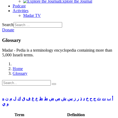
Explore the Journal
Podcast
Activities
Madar TV
Search
Donate
Glossary
Madar - Pedia is a terminology encyclopedia containing more than
5,000 Israeli terms.
Home
Glossary
أ
ب
ت
ث
ج
ح
خ
د
ذ
ر
ز
س
ش
ص
ض
ط
ظ
ع
غ
ف
ق
ك
ل
م
ن
ه
و
ي
Term
Definition