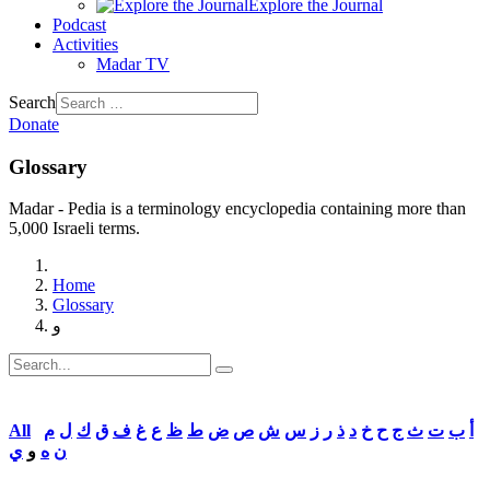
Explore the Journal
Podcast
Activities
Madar TV
Search
Donate
Glossary
Madar - Pedia is a terminology encyclopedia containing more than
5,000 Israeli terms.
Home
Glossary
و
أ
ب
ت
ث
ج
ح
خ
د
ذ
ر
ز
س
ش
ص
ض
ط
ظ
ع
غ
ف
ق
ك
ل
م
All
ن
ه
و
ي