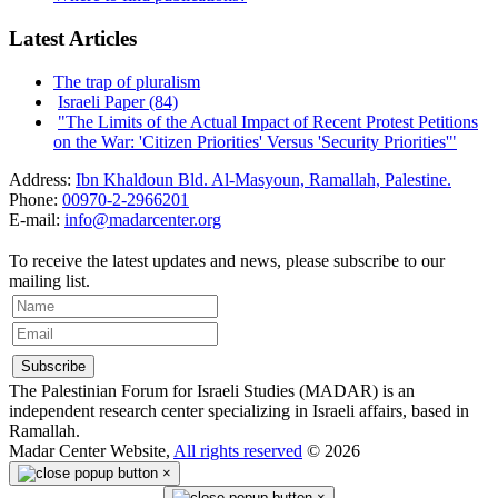
Latest Articles
The trap of pluralism
Israeli Paper (84)
"The Limits of the Actual Impact of Recent Protest Petitions
on the War: 'Citizen Priorities' Versus 'Security Priorities'"
Address:
Ibn Khaldoun Bld. Al-Masyoun, Ramallah, Palestine.
Phone:
00970-2-2966201
E-mail:
info@madarcenter.org
To receive the latest updates and news, please subscribe to our
mailing list.
The Palestinian Forum for Israeli Studies (MADAR) is an
independent research center specializing in Israeli affairs, based in
Ramallah.
Madar Center Website,
All rights reserved
© 2026
×
×