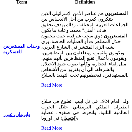
Term
Definition
المستعربون
هم عناصر الأمن الإسرائيلي الذين
يتنكرون كعرب من أجل الاندساس بين
الجماعات العربية المختلفة، وذلك بهدف تحقيق
هدف "أمني" محدد. وعادة ما يكون
المستعربون
ذوي سحنة شرقية، حيث يتخفون
خلال المظاهرات أو العمليات الخاصة، بزي
وحدات المستعربين
يشبه الزي المنتشر في الشارع العربي،
العسكرية
ويكونون ملثمين، ويتغلغلون بين المتظاهرين،
ويقومون بأعمال تقنع المتظاهرين بأنهم منهم،
مثل إلقاء الحجارة، وكأنها صوب جنود الاحتلال
والشرطة، الى أن يقتربوا من الأشخاص
المستهدفين، فيخطفونهم تحت التهديد بالسلاح.
Read More
ولد العام 1924 في تل ابيب. تطوع في سلاح
الطيران الملكي البريطاني خلال الحرب
العالمية الثانية، وانخرط في صفوف عصابة
وايزمان، عيزر
) في اوروبا،
(
ايتسيل
Read More