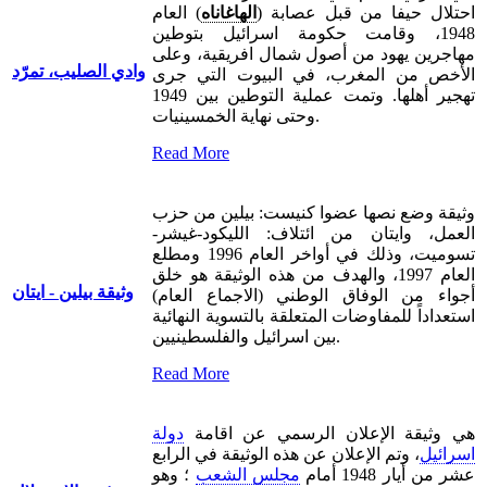
احتلال حيفا من قبل عصابة (
الهاغاناه
) العام
1948، وقامت حكومة اسرائيل بتوطين
مهاجرين يهود من أصول شمال افريقية، وعلى
وادي الصليب، تمرّد
الأخص من المغرب، في البيوت التي جرى
تهجير أهلها. وتمت عملية التوطين بين 1949
وحتى نهاية الخمسينيات.
Read More
وثيقة وضع نصها عضوا كنيست: بيلين من حزب
العمل، وايتان من ائتلاف: الليكود-غيشر-
تسوميت، وذلك في أواخر العام 1996 ومطلع
العام 1997، والهدف من هذه الوثيقة هو خلق
وثيقة بيلين - ايتان
أجواء من الوفاق الوطني (الاجماع العام)
استعداداً للمفاوضات المتعلقة بالتسوية النهائية
بين اسرائيل والفلسطينيين.
Read More
هي وثيقة الإعلان الرسمي عن اقامة
دولة
اسرائيل
، وتم الإعلان عن هذه الوثيقة في الرابع
عشر من أيار 1948 أمام
مجلس الشعب
؛ وهو