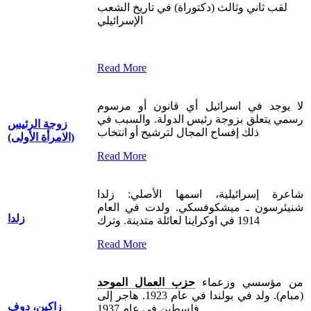
لقب ثاني وثالث (دكتوراة) في تاريخ الشعب
الإسرائيلي
Read More
لا يوجد في اسرائيل أي قانون أو مرسوم
رسمي يتعلق بزوجة رئيس الدولة. والسبب في
زوجة الرئيس
ذلك إفساح المجال لترشيح أو انتخاب
(الامرأة الأولى)
Read More
شاعرة إسرائيلية، اسمها الأصلي: زلدا
شنيئرسون ـ ميشكوفسكي. ولدت في العام
زلدا
1914 في اوكراينا لعائلة متدينة. وترك
Read More
من مؤسسي وزعماء
حزب العمال الموحد
(مبام). ولد في بولندا في عام 1923. هاجر إلى
زاكين، دوف
فلسطين في عام 1937.