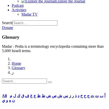
Explore the Journal
Podcast
Activities
Madar TV
Search
Donate
Glossary
Madar - Pedia is a terminology encyclopedia containing more than
5,000 Israeli terms.
Home
Glossary
ز
All
م
ل
ك
ق
ف
غ
ع
ظ
ط
ض
ص
ش
س
ز
ر
ذ
د
خ
ح
ج
ث
ت
ب
أ
ن
ه
و
ي