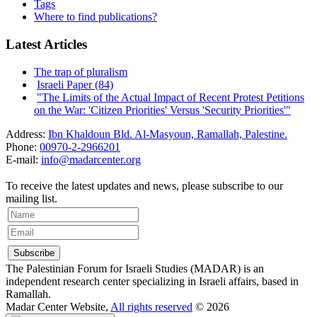
Tags
Where to find publications?
Latest Articles
The trap of pluralism
Israeli Paper (84)
"The Limits of the Actual Impact of Recent Protest Petitions
on the War: 'Citizen Priorities' Versus 'Security Priorities'"
Address:
Ibn Khaldoun Bld. Al-Masyoun, Ramallah, Palestine.
Phone:
00970-2-2966201
E-mail:
info@madarcenter.org
To receive the latest updates and news, please subscribe to our
mailing list.
The Palestinian Forum for Israeli Studies (MADAR) is an
independent research center specializing in Israeli affairs, based in
Ramallah.
Madar Center Website,
All rights reserved
© 2026