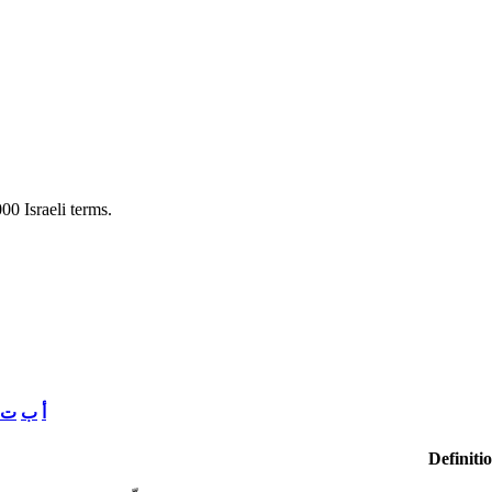
0 Israeli terms.
أ
ب
ت
Definiti