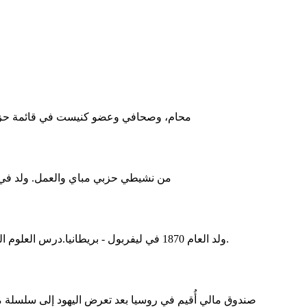
محام، وصحافي وعضو كنيست في قائمة ح
من نشيطي حزبي مباي والعمل. ولد في المغرب في عام 1931. وشارك في سلسلة
ولد العام 1870 في ليفربول - بريطانيا.درس العلوم السياسية والاقتصاد في جامعة اوكسفورد. وهو سياسي بريطاني، يهودي الديانة.
صندوق مالي أُقيم في روسيا بعد تعرض اليهود إلى سلسلة