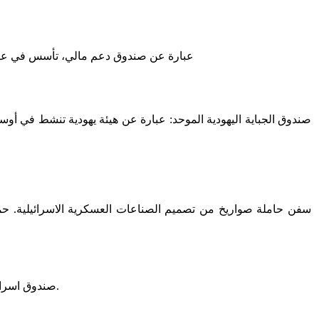
عبارة عن صندوق دعم مالي، تأسس في عام 1910 بمبادرة من مناحيم اوسيشكين في روسيا. وهدف هذا الصندوق
صندوق الجباية اليهودية الموحد: عبارة عن هيئة يهودية تنشط في أوساط
سفن حاملة صواريخ من تصميم الصناعات العسكرية الاسرائيلية. ح
صندوق اسرائيلي يوفر جوائز مالية توزع في اسرائيل بهدف تشجيع العلم والفنون الانسانية.