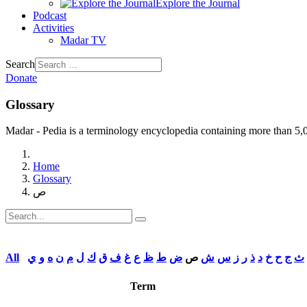
Explore the Journal
Podcast
Activities
Madar TV
Search
Donate
Glossary
Madar - Pedia is a terminology encyclopedia containing more than 5,00
Home
Glossary
ص
ث
ج
ح
خ
د
ذ
ر
ز
س
ش
ص
ض
ط
ظ
ع
غ
ف
ق
ك
ل
م
ن
ه
و
ي
All
Term