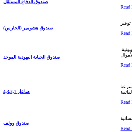
صندوق الدفاع المستقل
Read
صندوق هشومير (الحارس)
Read
ونية.
صندوق الجباية اليهودية الموحد
Read
لسرعة
صاعار 4,3,2,1
Read
صندوق وولف
Read