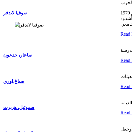
صوفيا لاندفر
أشدود
جامعي
Read
صاعار، جدعون
Read
صباغ،اوري
Read
صموئيل، هربرت
Read
 وجعل