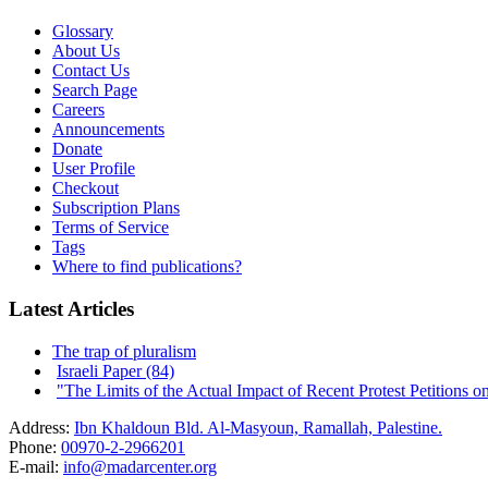
Glossary
About Us
Contact Us
Search Page
Careers
Announcements
Donate
User Profile
Checkout
Subscription Plans
Terms of Service
Tags
Where to find publications?
Latest Articles
The trap of pluralism
Israeli Paper (84)
"The Limits of the Actual Impact of Recent Protest Petitions on t
Address:
Ibn Khaldoun Bld. Al-Masyoun, Ramallah, Palestine.
Phone:
00970-2-2966201
E-mail:
info@madarcenter.org