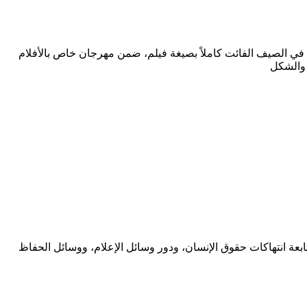
 في الصيف الفائت كاملاً بصيغة فيلم، ضمن مهرجان خاص بالأفلام
 والشكل
ناهز 68 عاماً. وقد تخصّص طوال مسيرته المهنية في متابعة انتهاكات حقوق الإنسان، ودور وسائل الإعلام، ووسائل الحفاظ