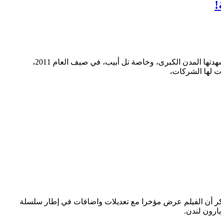
!
يتواصل الجدل في الأوساط الإسرائيلية حول استمرار ارتفاع كلفة المعيشة، خاصة بعد 7 سنوات على اندلاع حملة الاحتجاجات الشعبية، التي شهدتها المدن الكبرى، وخاصة تل أبيب، في صيف العام 2011،
ت لها الشركات،
ذكر أن الفيلم عرض مؤخرا مع تعديلات واضافات في إطار سلسلة