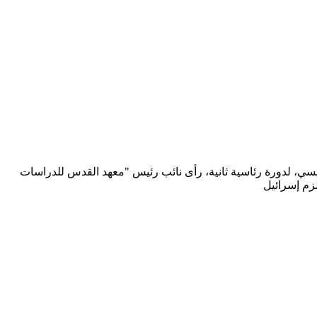
سيسي، لدورة رئاسية ثانية، رأى نائب رئيس "معهد القدس للدراسات
لزم إسرائيل