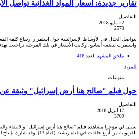
تقارير جديدة: أسعار المواد الغذائية تواصل ا
التفاصيل
22 مايو 2018
2573
واستمرت لبضعة أسابيع. وكانت الأسعار في تلك المرحلة تراجعت به
ملحق المشهد العدد 418
للمزيد
منوعات
حول فيلم "صالح هنا أرض إسرائيل" وثيقة عن ه
التفاصيل
17 أبريل 2018
3709
تسنى لي مؤخرا مشاهدة فيلم "صالح هنا أرض إسرائيل" والالتقاء وال
تلفزيونية من أربع حلقات في قناة ريشت (قناة 13). وقد شارك بإنتاج العمل كل من روت يوفيل ودورون جليزر وقرأ بعض النصوص الصحافي يارون لندن.