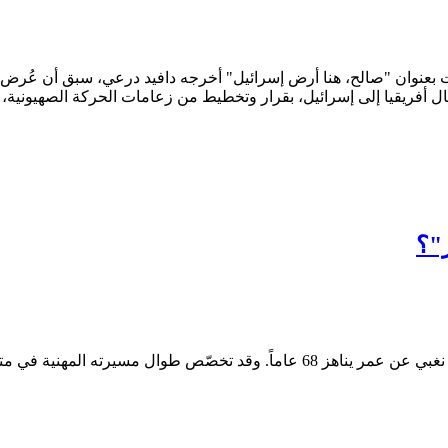
قات بعنوان "صالح، هنا أرض إسرائيل" أخرجه دافيد درعي، سبق أن عُرض
ل أفريقيا إلى إسرائيل، بقرار وتخطيط من زعامات الحركة الصهيونية،
"؟
في أواخر كانون الثاني الفائت توفي الخبير القانوني الإسرائيلي موشيه نغبي عن عمر ي