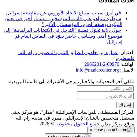
احدث المقالات
في أبرز أسباب امتناع الاتحاد الأوروبي عن مقاطعة إسرائيل
سيطرة نتنياهو على قائمة المرشحين- مسمار أخير في نعش
الليكود بوصفه الحزب المؤسساتي الأكبر؟
حول دلالة تحوّل قضية "التدخل في الانتخابات البرلمانية" إلى
موضوع أمني وسياسي حاضر بقوّة في النقاش العام في
إسرائيل!
العنوان:
عمارة ابن خلدون الطابق الثاني. المصيون، رام الله،
فلسطين.
الهاتف:
00970-2-2966201
الايميل:
info@madarcenter.org
لتلقي آخر التحديثات والأخبار، يرجى الأشتراك إلى قائمتنا البريدية.
المركز الفلسطيني للدراسات الإسرائيلية "مدار"، هو مركز بحثي
مستقل متخصص بالشأن الإسرائيلي، مقره في مدينة رام الله.
موقع مركز مدار,
جميع الحقوق محفوظة
© 2026
×
×