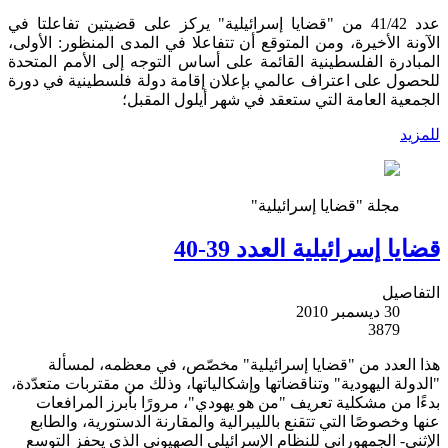
عدد 41/42 من "قضايا إسرائيلية" يركز على قضيتين تفاعلتا في
الآونة الأخيرة، ومن المتوقع أن تتفاعلا في المدى المنظور: الأولى،
المبادرة الفلسطينية القائمة على أساس التوجه إلى الأمم المتحدة
للحصول على اعتراف عالمي بإعلان إقامة دولة فلسطينية في دورة
الجمعية العامة التي ستعقد في شهر أيلول المقبل؛
للمزيد
مجلة "قضايا إسرائيلية"
قضايا إسرائيلية العدد 39-40
التفاصيل
30 ديسمبر 2010
3879
هذا العدد من "قضايا إسرائيلية" مخصّص، في معظمه، لمسألة
"الدولة اليهودية" وتناقضاتها وإشكالياتها، وذلك من مقتربات متعدّدة،
بدءًا من مشكلية تعريف "من هو يهودي"، مرورًا بأبرز المرافعات
عنها وخصوصًا التي تتقنع بالليبرالية والمقارنة الدستورية، والطابع
الإثني- الجمهوراني للنظام الإسرائيلي الصهيوني الذي يحفز التوسع