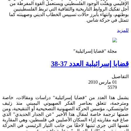
الإقليمي ويفتّت الوجود الفلسطيني ويستعمل القوة المفرطة من
أجل تفكيك الروابط التاريخية والثقافية التي تربط الفلسطينيين
بوطنهم، وانتهاء بأبرز حالات تسييس الخطاب الديني وصهينته كما
تتمثل في حركة شاس.
للمزيد
مجلة "قضايا إسرائيلية"
قضايا إسرائيلية العدد 37-38
التفاصيل
01 مارس 2010
5579
يشمل هذا العدد من "قضايا إسرائيلية" دراسات ومقالات، خاصة
ومترجمة، تتعلق بعناصر الفكر الصهيوني اليميني منذ زئيف
جابوتنسكي، مؤسس الحركة الصهيونية التصحيحية أو التنقيحية، ومن
ضمنها ترجمة خاصة لمقال هذا الأخير "عن الجدار الحديدي" الذي
صاغ فيه مقاربته إزاء السكان الأصليين في فلسطين، وهي المقاربة
نفسها التي جرى تبنيها لاحقًا من جانب التيار الرئيسي في الحركة
الصهيونية، وهو "التيار العمالي" بزعامة دافيد بن غوريون.