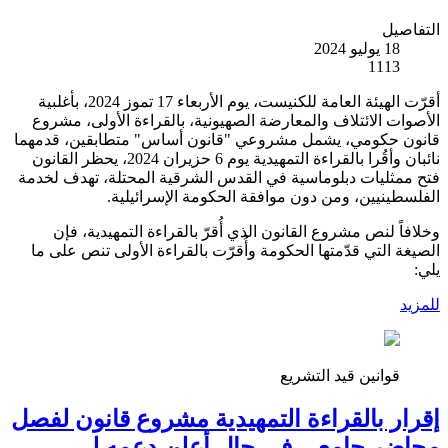
التفاصيل
18 يوليو 2024
1113
أقرّت الهيئة العامة للكنيست، يوم الأربعاء 17 تموز 2024، بأغلبية
الأصوات الائتلاف والمعارضة الصهيونية، بالقراءة الأولى، مشروع
قانون حكومي، يشمل مشروعي "قانون أساس" متطابقين، قدمهما
نائبان وأقُرا بالقراءة التمهيدية يوم 6 حزيران 2024، يحظر القانون
فتح ممثليات دبلوماسية في القدس الشرقية المحتلة، تهدف لخدمة
الفلسطينيين، ومن دون موافقة الحكومة الإسرائيلية.
وخلافاً لنص مشروع القانون الذي أُقرّ بالقراءة التمهيدية، فإن
الصيغة التي قدّمتها الحكومة وأُقرّت بالقراءة الأولى تنص على ما
يلي:
للمزيد
قوانين قيد التشريع
إقرار بالقراءة التمهيدية مشروع قانون لفصل
محاضر جامعي في حال أعلن دعمه لـ