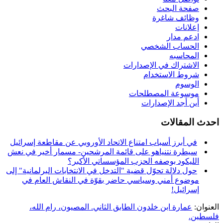
صفحة البحث
وظائف شاغرة
إعلانات
ادعم مدار
الحساب الشخصي
المحاسبه
الاشتراك في الإصدارات
شروط الاستخدام
الوسوم
موسوعة المصطلحات
أين أجد الإصدارات
احدث المقالات
في أبرز أسباب امتناع الاتحاد الأوروبي عن مقاطعة إسرائيل
سيطرة نتنياهو على قائمة المرشحين- مسمار أخير في نعش
الليكود بوصفه الحزب المؤسساتي الأكبر؟
حول دلالة تحوّل قضية "التدخل في الانتخابات البرلمانية" إلى
موضوع أمني وسياسي حاضر بقوّة في النقاش العام في
إسرائيل!
العنوان:
عمارة ابن خلدون الطابق الثاني. المصيون، رام الله،
فلسطين.