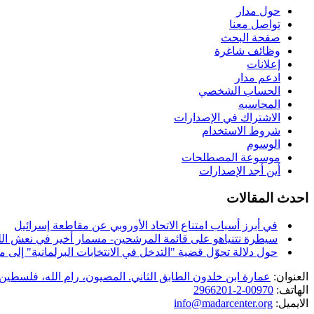
حول مدار
تواصل معنا
صفحة البحث
وظائف شاغرة
إعلانات
ادعم مدار
الحساب الشخصي
المحاسبه
الاشتراك في الإصدارات
شروط الاستخدام
الوسوم
موسوعة المصطلحات
أين أجد الإصدارات
احدث المقالات
في أبرز أسباب امتناع الاتحاد الأوروبي عن مقاطعة إسرائيل
سيطرة نتنياهو على قائمة المرشحين- مسمار أخير في نعش الل
حول دلالة تحوّل قضية "التدخل في الانتخابات البرلمانية" إل
العنوان:
عمارة ابن خلدون الطابق الثاني. المصيون، رام الله، فلسطين.
الهاتف:
00970-2-2966201
الايميل:
info@madarcenter.org