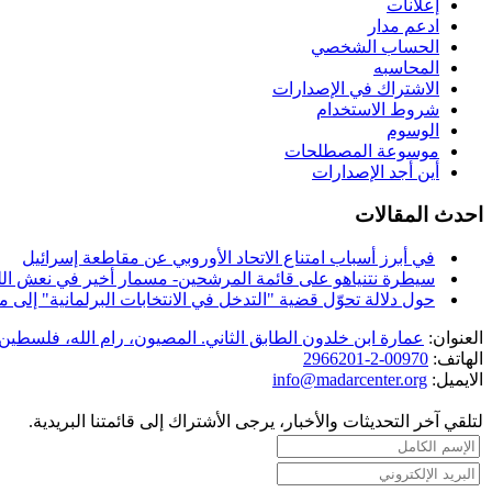
إعلانات
ادعم مدار
الحساب الشخصي
المحاسبه
الاشتراك في الإصدارات
شروط الاستخدام
الوسوم
موسوعة المصطلحات
أين أجد الإصدارات
احدث المقالات
في أبرز أسباب امتناع الاتحاد الأوروبي عن مقاطعة إسرائيل
سيطرة نتنياهو على قائمة المرشحين- مسمار أخير في نعش الل
حول دلالة تحوّل قضية "التدخل في الانتخابات البرلمانية" إل
العنوان:
عمارة ابن خلدون الطابق الثاني. المصيون، رام الله، فلسطين.
الهاتف:
00970-2-2966201
الايميل:
info@madarcenter.org
لتلقي آخر التحديثات والأخبار، يرجى الأشتراك إلى قائمتنا البريدية.