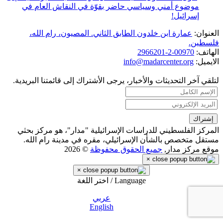
موضوع أمني وسياسي حاضر بقوّة في النقاش العام في
إسرائيل!
العنوان:
عمارة ابن خلدون الطابق الثاني. المصيون، رام الله،
فلسطين.
الهاتف:
00970-2-2966201
الايميل:
info@madarcenter.org
لتلقي آخر التحديثات والأخبار، يرجى الأشتراك إلى قائمتنا البريدية.
المركز الفلسطيني للدراسات الإسرائيلية "مدار"، هو مركز بحثي
مستقل متخصص بالشأن الإسرائيلي، مقره في مدينة رام الله.
موقع مركز مدار,
جميع الحقوق محفوظة
© 2026
×
×
Language / اختر اللغة
عربي
English