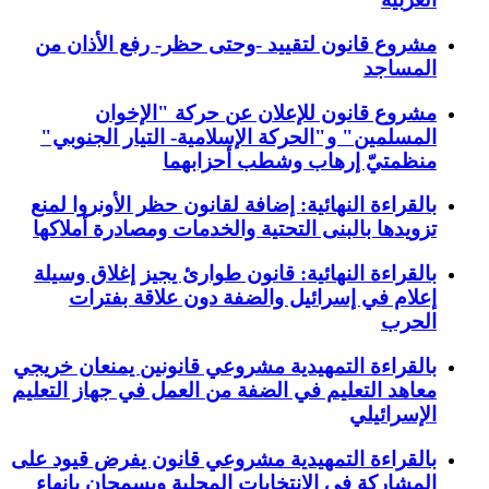
مشروع قانون لتقييد -وحتى حظر- رفع الأذان من
المساجد
مشروع قانون للإعلان عن حركة "الإخوان
المسلمين" و"الحركة الإسلامية- التيار الجنوبي"
منظمتيّ إرهاب وشطب أحزابهما
بالقراءة النهائية: إضافة لقانون حظر الأونروا لمنع
تزويدها بالبنى التحتية والخدمات ومصادرة أملاكها
بالقراءة النهائية: قانون طوارئ يجيز إغلاق وسيلة
إعلام في إسرائيل والضفة دون علاقة بفترات
الحرب
بالقراءة التمهيدية مشروعي قانونين يمنعان خريجي
معاهد التعليم في الضفة من العمل في جهاز التعليم
الإسرائيلي
بالقراءة التمهيدية مشروعي قانون يفرض قيود على
المشاركة في الانتخابات المحلية ويسمحان بإنهاء