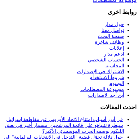
موسوعة المصطلحات
روابط اخرى
حول مدار
تواصل معنا
صفحة البحث
وظائف شاغرة
إعلانات
ادعم مدار
الحساب الشخصي
المحاسبه
الاشتراك في الإصدارات
شروط الاستخدام
الوسوم
موسوعة المصطلحات
أين أجد الإصدارات
احدث المقالات
في أبرز أسباب امتناع الاتحاد الأوروبي عن مقاطعة إسرائيل
سيطرة نتنياهو على قائمة المرشحين- مسمار أخير في نعش
الليكود بوصفه الحزب المؤسساتي الأكبر؟
حول دلالة تحوّل قضية "التدخل في الانتخابات البرلمانية" إلى