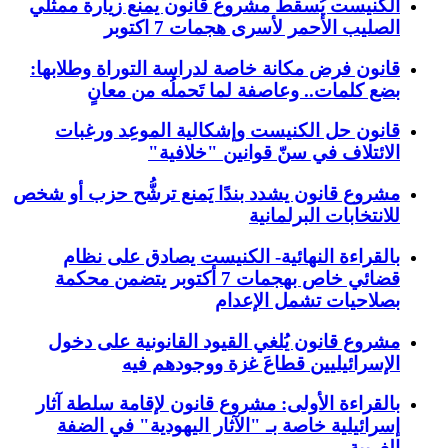
الكنيست يُسقط مشروع قانون يمنع زيارة ممثلي
الصليب الأحمر لأسرى هجمات 7 اكتوبر
قانون فرض مكانة خاصة لدراسة التوراة وطلابها:
بضع كلمات.. وعاصفة لما تَحملُه من معانٍ
قانون حل الكنيست وإشكالية الموعِد ورغبات
الائتلاف في سنّ قوانين "خلافية"
مشروع قانون يشدد بندًا يَمنع ترشُّح حزب أو شخص
للانتخابات البرلمانية
بالقراءة النهائية- الكنيست يصادق على نظام
قضائي خاص بهجمات 7 أكتوبر يتضمن محكمة
بصلاحيات تشمل الإعدام
مشروع قانون يُلغي القيود القانونية على دخول
الإسرائيليين قطاعَ غزة ووجودهم فيه
بالقراءة الأولى: مشروع قانون لإقامة سلطة آثار
إسرائيلية خاصة بـ "الآثار اليهودية" في الضفة
الغربية