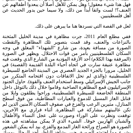
فهل هذا شيء معقول! وهل يمكن للأهل أصلا أن يبعدوا أطفالهم عن
العنف؟! لست واثقا أبداً من ذلك، ولا سيما حين يدور الحديث عن
أهل فلسطينيين.
لعل في القصة التي نسردها هنا ما يبرهن على ذلك.
ففي مطلع العام 2011، جرت مظاهرة في مدينة الخليل المثخنة
بالنزاعات والعنف، وقد قمت بتصوير تلك المظاهرة والتقطت
الصورة من مسافة بعيدة، من شارع "الشهداء" المغلق في وجه
السكان الفلسطينيين بأمر من قوات الاحتلال. ويظهر في الصورة
(المرفقة بهذا الكلام) أحد الأزقة المؤدية من الشارع الذي وقعت فيه
مظاهرة عنيفة سارت في اتجاه أحياء البلدة القديمة (القصبة) في
الخليل، مرورا بالجزء الجديد العصري من المدينة الخاضع للسيطرة
الفلسطينية (والذي لم تحل الاتفاقات دون اقتحامه المتكرر من
جانب الجيش الإسرائيلي وسط استخدام العنف والقوة). حاول الجنود
الإسرائيليون قمع المظاهرة الصاخبة وقاموا خلال ذلك بالتوغل داخل
المنطقة الخاضعة للسيطرة الفلسطينية، وراحوا يطلقون وابلا من
قنابل الغاز المسيل للدموع والعيارات المطاطية، من فوق أسطح
المنازل، مثيرين الرعب والفزع في صفوف السكان الآمنين الذين لم
تكن غالبيتهم مشاركة في المظاهرة. أثناء فراري مع الآخرين،
توقفت ونظرت على الوراء وصورت غلى عجل النساء والأطفال
والشبان الهاربين خوفا.. الشيء الذي لا يمكن مشاهدته في هذه
الصورة هو الصراخ ورائحة الغاز المدمع والفزع، بيد أنه يمكن الشعور
بشيء مما احتوته الصورة، حين يشاهد الناظر أحد الرجال يمسك