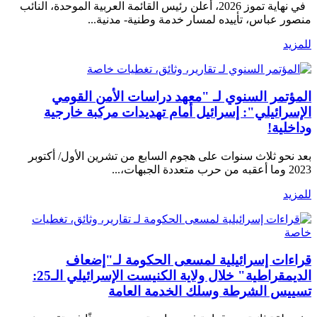
في نهاية تموز 2026، أعلن رئيس القائمة العربية الموحدة، النائب
منصور عباس، تأييده لمسار خدمة وطنية- مدنية...
للمزيد
تقارير، وثائق، تغطيات خاصة
المؤتمر السنوي لـ "معهد دراسات الأمن القومي
الإسرائيلي": إسرائيل أمام تهديدات مركبة خارجية
وداخلية!
بعد نحو ثلاث سنوات على هجوم السابع من تشرين الأول/ أكتوبر
2023 وما أعقبه من حرب متعددة الجبهات،...
للمزيد
تقارير، وثائق، تغطيات
خاصة
قراءات إسرائيلية لمسعى الحكومة لـ"إضعاف
الديمقراطية" خلال ولاية الكنيست الإسرائيلي الـ25:
تسييس الشرطة وسلك الخدمة العامة