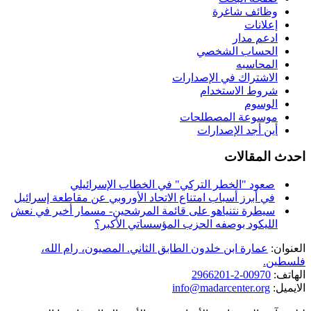
وظائف شاغرة
إعلانات
ادعم مدار
الحساب الشخصي
المحاسبه
الاشتراك في الإصدارات
شروط الاستخدام
الوسوم
موسوعة المصطلحات
أين أجد الإصدارات
احدث المقالات
صعود "الخطر التركي" في الخطاب الإسرائيلي
في أبرز أسباب امتناع الاتحاد الأوروبي عن مقاطعة إسرائيل
سيطرة نتنياهو على قائمة المرشحين- مسمار أخير في نعش
الليكود بوصفه الحزب المؤسساتي الأكبر؟
العنوان:
عمارة ابن خلدون الطابق الثاني. المصيون، رام الله،
فلسطين.
الهاتف:
00970-2-2966201
الايميل:
info@madarcenter.org