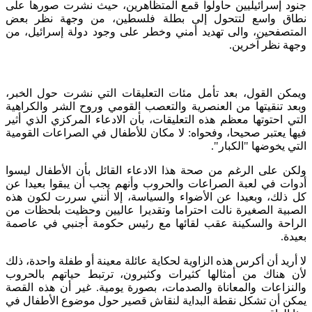
جنود إسرائيليين حاولوا قمع المتظاهرين، حيث نشرت صورها على
نطاق واسع لتتحول إلى بطلة فلسطين، من وجهة نظر بعض
المتصفحين، والى تهديد أمني وخطر على وجود دولة إسرائيل، من
وجهة نظر آخرين.
ويمكن القول، بعد تأمل مئات التعليقات التي نشرت حول الخبر،
وبعد تنقيتها من العنصرية والتعصب القومي وروح الشر والكراهية
التي احتوتها معظم هذه التعليقات، بأن الادعاء المركزي الذي أثير
فيها يعتبر صحيحا، وفحواه: لا مكان للأطفال في الصراعات القومية
التي يخوضها "الكبار".
ولكن على الرغم من صحة هذا الادعاء القائل بأن الأطفال ليسوا
أدوات في لعبة الصراعات والحروب وأنهم يجب أن يبقوا بعيدا عن
كل ذلك، وبعيدا عن الأضواء والسياسة، إلا أنني سررت لكون هذه
الصبية الصغيرة نالت احتراما وتقديرا عاليين وحظيت بلحظات من
الراحة والسكينة عقب لقائها مع رئيس حكومة أجنبي في عاصمة
بعيدة.
لا أريد أن أكرس هذه الزاوية لحكاية عائلة معينة أو طفلة واحدة، ذلك
لأن هناك من أمثالها كثيرات وكثيرون، ترتبط حياتهم بالحروب
والنزاعات والمعاناة والصدمات، بصورة يومية. غير أن هذه القصة
يمكن أن تشكل نقطة البداية لنقاش قصير حول موضوع الأطفال في