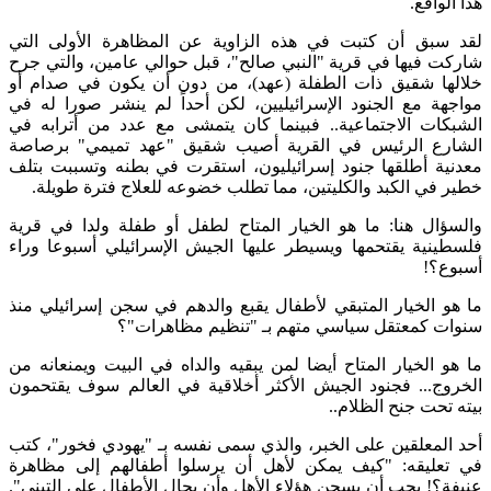
هذا الواقع.
لقد سبق أن كتبت في هذه الزاوية عن المظاهرة الأولى التي
شاركت فيها في قرية "النبي صالح"، قبل حوالي عامين، والتي جرح
خلالها شقيق ذات الطفلة (عهد)، من دون أن يكون في صدام أو
مواجهة مع الجنود الإسرائيليين، لكن أحداً لم ينشر صورا له في
الشبكات الاجتماعية.. فبينما كان يتمشى مع عدد من أترابه في
الشارع الرئيس في القرية أصيب شقيق "عهد تميمي" برصاصة
معدنية أطلقها جنود إسرائيليون، استقرت في بطنه وتسببت بتلف
خطير في الكبد والكليتين، مما تطلب خضوعه للعلاج فترة طويلة.
والسؤال هنا: ما هو الخيار المتاح لطفل أو طفلة ولدا في قرية
فلسطينية يقتحمها ويسيطر عليها الجيش الإسرائيلي أسبوعا وراء
أسبوع؟!
ما هو الخيار المتبقي لأطفال يقبع والدهم في سجن إسرائيلي منذ
سنوات كمعتقل سياسي متهم بـ "تنظيم مظاهرات"؟
ما هو الخيار المتاح أيضا لمن يبقيه والداه في البيت ويمنعانه من
الخروج... فجنود الجيش الأكثر أخلاقية في العالم سوف يقتحمون
بيته تحت جنح الظلام..
أحد المعلقين على الخبر، والذي سمى نفسه بـ "يهودي فخور"، كتب
في تعليقه: "كيف يمكن لأهل أن يرسلوا أطفالهم إلى مظاهرة
عنيفة؟! يجب أن يسجن هؤلاء الأهل وأن يحال الأطفال على التبني".