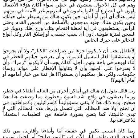
وهم في كل الأحوال يعيشون في خطر، سواء أكان هؤلاء الأطفال
يلهون في الشارع أو كانوا ينامون في أسرتهم غير الآمنة في بيوتهم.
ليس هناك أي أمن أو أمان، حين يكون هناك من يسيطر على حياتك،
وحين يكون هناك جنود مدججون بالأسلحة من أخمص القدم وحتى
الرأس، يستطيعون في أية لحظة اقتحام بيتك، وزج أهلك وذويك في
السجن لفترة طويلة، دون أي سبب حقيقي، أو إطلاق النار وكل أنواع
الذخائر على حيزك الخاص.
الأطفال يجب أن لا يكونوا جزءا من صراعات "الكبار"، ولا أن يجرحوا
أو يستنشقوا الغاز المسيل للدموع، أو أن يعرضوا حياتهم للخطر في
أثناء لهوهم في باحة بيتهم.. أجل، كذلك يجب أن لا يكونوا "رمزا"، وأن
لا يصرخوا على الجنود وأن لا يتناولوا الإفطار على موائد رؤساء
حكومات. ولكن، هل يمكنهم أن يصمتوا؟! هل ثمة من خيار أمامهم أو
أمام آبائهم؟!
رب قائل يقول إن هناك في أماكن أخرى من العالم أطفالا في خطر،
وربما يعيشون في واقع أشد قسوة وخطورة مما وصفت هنا. هذا
صحيح، ومع ذلك هذا لا ينفي مسؤوليتنا كإسرائيليين وكمواطنين في
أن نحتج أولا ضد المظالم التي نتحمل وزرها، هذه المظالم التي لا
تبدي غالبيتنا، كما يتضح بصورة قاطعة من التعليقات، استعداداً
للاعتراف بها.
ربما كان السبب يكمن في حقيقة أننا وأبناءنا وأقاربنا، بمن ذلك
الجندي الذي يطلق النار الآن في "النبي صالح" أو الخليل ويروع