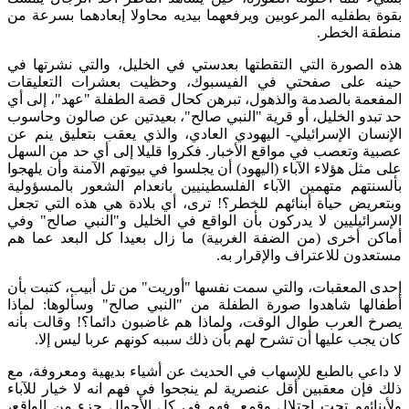
بقوة بطفليه المرعوبين ويرفعهما بيديه محاولا إبعادهما بسرعة من
منطقة الخطر.
هذه الصورة التي التقطتها بعدستي في الخليل، والتي نشرتها في
حينه على صفحتي في الفيسبوك، وحظيت بعشرات التعليقات
المفعمة بالصدمة والذهول، تبرهن كحال قصة الطفلة "عهد"، إلى أي
حد تبدو الخليل، أو قرية "النبي صالح"، بعيدتين عن صالون وحاسوب
الإنسان الإسرائيلي- اليهودي العادي، والذي يعقب بتعليق ينم عن
عصبية وتعصب في مواقع الأخبار. فكروا قليلا إلى أي حد من السهل
على مثل هؤلاء الآباء (اليهود) أن يجلسوا في بيوتهم الآمنة وأن يلهجوا
بألسنتهم متهمين الآباء الفلسطينيين بانعدام الشعور بالمسؤولية
وبتعريض حياة أبنائهم للخطر؟! ترى، أي بلادة هي هذه التي تجعل
الإسرائيليين لا يدركون بأن الواقع في الخليل و"النبي صالح" وفي
أماكن أخرى (من الضفة الغربية) ما زال بعيدا كل البعد عما هم
مستعدون للاعتراف والإقرار به.
إحدى المعقبات، والتي سمت نفسها "أوريت" من تل أبيب، كتبت بأن
أطفالها شاهدوا صورة الطفلة من "النبي صالح" وسألوها: لماذا
يصرخ العرب طوال الوقت، ولماذا هم غاضبون دائما؟! وقالت بأنه
كان يجب عليها أن تشرح لهم بأن ذلك سببه كونهم عربا ليس إلا.
لا داعي بالطبع للإسهاب في الحديث عن أشياء بديهية ومعروفة، مع
ذلك فإن معقبين أقل عنصرية لم ينجحوا في فهم انه لا خيار للآباء
ولأبنائهم تحت احتلال وقمع. فهم في كل الأحوال جزء من الواقع،