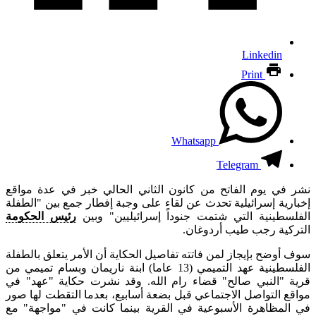
Linkedin
Print
Whatsapp
Telegram
نشر في يوم الفاتح من كانون الثاني الحالي خبر في عدة مواقع
إخبارية إسرائيلية تحدث عن لقاء على وجبة إفطار جمع بين "الطفلة
الفلسطينية التي شتمت جنوداً إسرائيليين" وبين
رئيس الحكومة
التركية رجب طيب أردوغان.
سوف أوضح بإيجاز لمن فاتته تفاصيل الحكاية أن الأمر يتعلق بالطفلة
الفلسطينية عهد التميمي (13 عاما) ابنة ناريمان وبسام تميمي من
قرية "النبي صالح" قضاء رام الله. وقد نشرت حكاية "عهد" في
مواقع التواصل الاجتماعي قبل بضعة أسابيع، بعدما التقطت لها صور
في المظاهرة الأسبوعية في القرية بينما كانت في "مواجهة" مع