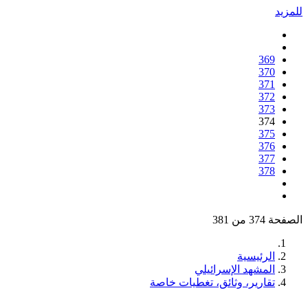
للمزيد
369
370
371
372
373
374
375
376
377
378
الصفحة 374 من 381
الرئيسية
المشهد الإسرائيلي
تقارير، وثائق، تغطيات خاصة