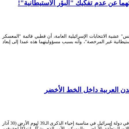
ما عن عدم تفكيك "البؤر الاستيطانية"!
" عشية الانتخابات الإسرائيلية العامة، أن قطبي قائمة "المعسكر
انية غير المرخصة"، وأنه بسبب مسؤوليتهما هذه عمدا إلى إبعاد
ن العربية داخل الخط الأخضر
قال مركز عدالة (المركز القانوني للدفاع عن حقوق الأقلية القومية العربية في إسرائيل) إن دراسة أجراها حول سياسات تخصيص الأراضي في دولة إسرائيل في مناسبة إحياء الذكرى الـ39 ليوم الأرض (30 آذار
 المتعلّقة بالأراضي والمسكن، الأمر الذي يشكّل انتهاكاً لحقوقهم