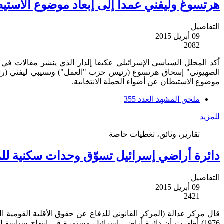
هرتسوغ وليفني عمدا إلى إبعاد موضوع الاستيط
التفاصيل
09 أبريل 2015
2082
أكد المحلل السياسي الإسرائيلي عكيفا إلدار الذي ينشر مقالات في
الصهيوني" إسحاق هرتسوغ (رئيس حزب "العمل") وتسيبي ليفني (رئي
موضوع الاستيطان عن أضواء الحملة الانتخابية.
ملحق المشهد العدد 355
للمزيد
تقارير، وثائق، تغطيات خاصة
دائرة أراضي إسرائيل تسوّق وحدات سكنية للم
التفاصيل
09 أبريل 2015
2421
1976) أظهرت أن دائرة أراضي إسرائيل مستمرة في انتهاج سياسة ا