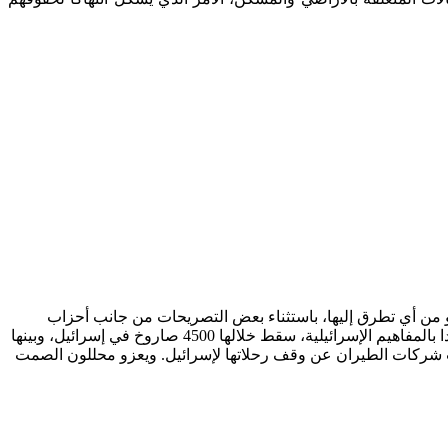
و من أي تطرق إليها، باستثناء بعض التصريحات من جانب أحزاب
اليمين، بغرض المناكفة وحسب. لكن أحزاب الوسط – اليسار لم تقل كلمة واحدة عن هذه الحرب، التي استمرت 51 يوما، وهي فترة طويلة جدا بالمفاهيم الإسرائيلية، سقط خلالها 4500 صاروخ في إسرائيل، وبينها
ت شركات الطيران عن وقف رحلاتها لإسرائيل. ويعزو محللون الصمت