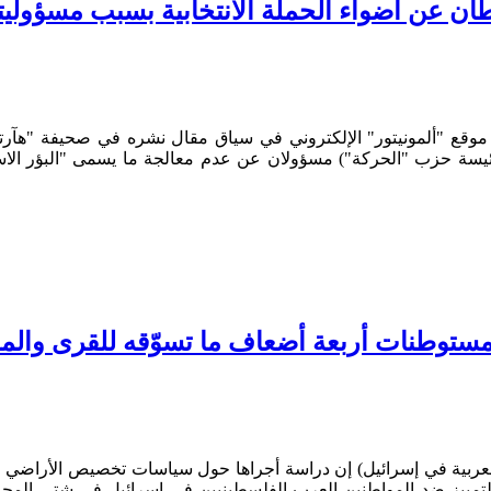
ان عن أضواء الحملة الانتخابية بسبب مسؤوليته
 موقع "ألمونيتور" الإلكتروني في سياق مقال نشره في صحيفة "هآرتس
سة حزب "الحركة") مسؤولان عن عدم معالجة ما يسمى "البؤر الاستيط
ستوطنات أربعة أضعاف ما تسوّقه للقرى والمد
لتمييز ضد المواطنين العرب الفلسطينيين في إسرائيل في شتى المجالات