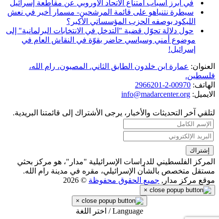
في أبرز أسباب امتناع الاتحاد الأوروبي عن مقاطعة إسرائيل
سيطرة نتنياهو على قائمة المرشحين- مسمار أخير في نعش
الليكود بوصفه الحزب المؤسساتي الأكبر؟
حول دلالة تحوّل قضية "التدخل في الانتخابات البرلمانية" إلى
موضوع أمني وسياسي حاضر بقوّة في النقاش العام في
إسرائيل!
العنوان:
عمارة ابن خلدون الطابق الثاني. المصيون، رام الله،
فلسطين.
الهاتف:
00970-2-2966201
الايميل:
info@madarcenter.org
لتلقي آخر التحديثات والأخبار، يرجى الأشتراك إلى قائمتنا البريدية.
المركز الفلسطيني للدراسات الإسرائيلية "مدار"، هو مركز بحثي
مستقل متخصص بالشأن الإسرائيلي، مقره في مدينة رام الله.
موقع مركز مدار,
جميع الحقوق محفوظة
© 2026
×
×
Language / اختر اللغة