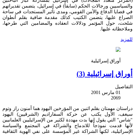
(المركز متعدد المجالات) في إسرائيل بمشاركة كبار الباحثين
والسياسيين ورجالات الحكم (سابقاً) في إسرائيل، يتضمن تقديراتهم
في قضايا الدفاع والأمن القومي، ومدى تأثير المستجدات في ساحة
الصراع عليها، يتضمن الكتيب كذلك مقدمة ضافية بقلم أنطوان
شلحت، حول المؤتمر ودلالات انعقاده والمضامين التي طرحها،
وملاحظاته عليها.
للمزيد
أوراق إسرائيلية
أوراق إسرائيلية (3)
التفاصيل
01 مارس 2001
2069
دراستان مهمتان بقلم اثنين من المؤرخين اليهود هما أمنون راز وتوم
سيغف، الأول يكتب عن حركة السفاراديم (الشرقيين) اليهود
"شاس" التي يقول إنها بدت مهددة لكثير من الإسرائيليين العلمانيين
لأنها قدمت نموذجاً للاندماج والشراكة في المجتمع والسياسة
الإسرائيلية، لكنها الشراكة غير المؤسسة على نفي الهوية الثقافية