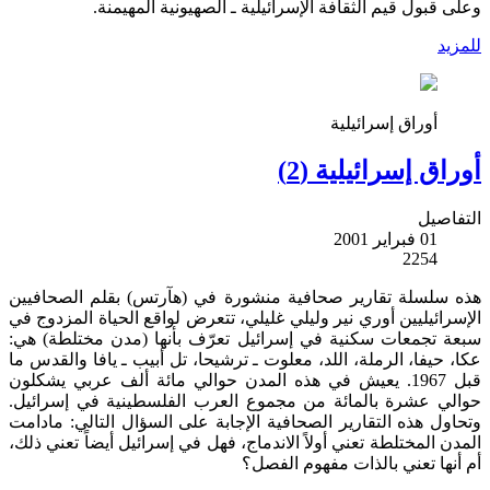
وعلى قبول قيم الثقافة الإسرائيلية ـ الصهيونية المهيمنة.
للمزيد
أوراق إسرائيلية
أوراق إسرائيلية (2)
التفاصيل
01 فبراير 2001
2254
هذه سلسلة تقارير صحافية منشورة في (هآرتس) بقلم الصحافيين
الإسرائيليين أوري نير وليلي غليلي، تتعرض لواقع الحياة المزدوج في
سبعة تجمعات سكنية في إسرائيل تعرّف بأنها (مدن مختلطة) هي:
عكا، حيفا، الرملة، اللد، معلوت ـ ترشيحا، تل أبيب ـ يافا والقدس ما
قبل 1967. يعيش في هذه المدن حوالي مائة ألف عربي يشكلون
حوالي عشرة بالمائة من مجموع العرب الفلسطينية في إسرائيل.
وتحاول هذه التقارير الصحافية الإجابة على السؤال التالي: مادامت
المدن المختلطة تعني أولاً الاندماج، فهل في إسرائيل أيضاً تعني ذلك،
أم أنها تعني بالذات مفهوم الفصل؟