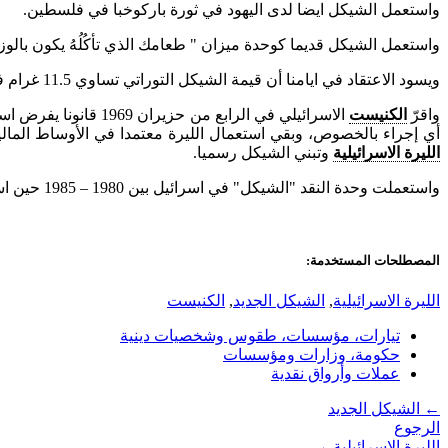
واستعمل الشيكل ايضا لدى اليهود في ثورة باركوخبا في فلسطين.
واستعمل الشيكل قديما كوحدة ميزان " طعامك الذي تأكُلُهُ يكون بالوزن. ك
ويسود الاعتقاد في ايامنا أن قيمة الشيكل التوراتي تساوي 11.5 غرام فضة، فيكون قيمة شراء مغارة المكفيلاه 4.6 كيلوغرام فضة.
واقرّ
الكنيست
الاسرائيلي في الرابع
أي إجراء بالخصوص، وبقي استعمال الليرة معتمدا في الأوساط المالية والمصرفية والتداول اليومي إلى 24 شباط 1980 حيث أصدر وزير الم
الليرة الاسرائيلية
وتبني الشيكل رسميا.
واستعملت وحدة النقد "الشيكل" في اسرائيل بين 1980 – 1985 حين استبدلت بوحدة نقد جديدة وهي "
المصطلحات المستخدمة:
الليرة الاسرائيلية
,
الشيكل الجديد
,
الكنيست
تيارات، مؤسسات، طقوس وشخصيات دينية
حكومة، وزارات ومؤسسات
عملات وأرواق نقدية
←
الشيكل الجديد
الرجوع
الليرة الاسرائيلية
→