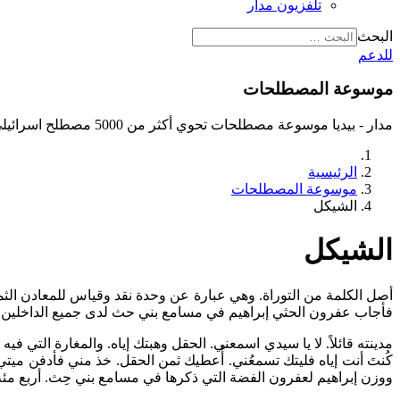
تلفزيون مدار
البحث
للدعم
موسوعة المصطلحات
مدار - بيديا موسوعة مصطلحات تحوي أكثر من 5000 مصطلح اسرائيلي
الرئيسية
موسوعة المصطلحات
الشيكل
الشيكل
أصل الكلمة من التوراة. وهي عبارة عن وحدة نقد وقياس للمعادن الثم
فأجاب عفرون الحثي إبراهيم في مسامع بني حث لدى جميع الداخلين 
مدينته قائلاً. لا يا سيدي اسمعني. الحقل وهبتك إياه. والمغارة التي
كُنتَ أنت إياه فليتك تسمعُني. أُعطيك ثمن الحقل. خذ مني فأدفن مي
ووزن إبراهيم لعفرون الفضة التي ذكرها في مسامع بني حِث. أربع مئة شاقل فض