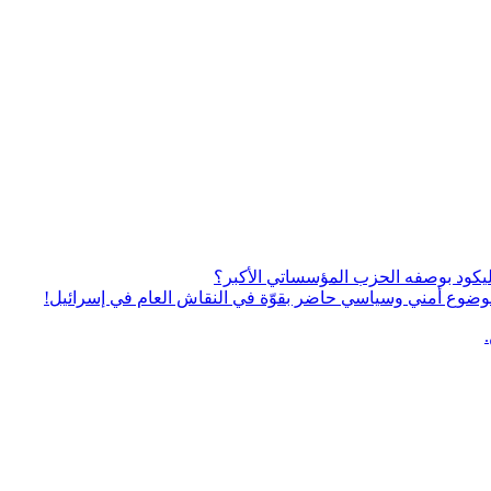
يكود بوصفه الحزب المؤسساتي الأكبر؟
ى موضوع أمني وسياسي حاضر بقوّة في النقاش العام في إسرائيل!