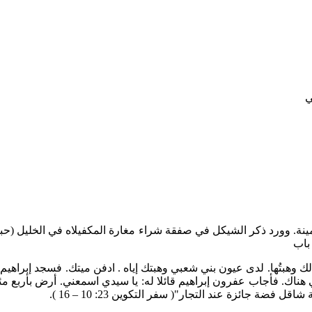
ينة. وورد ذكر الشيكل في صفقة شراء مغارة المكفيلاه في الخليل (حب
باب
 فيه لك وهبتُها. لدى عيون بني شعبي وهبتك إياه . ادفن ميتك. فسجد إ
تي هناك. فأجاب عفرون إبراهيم قائلا له: يا سيدي اسمعني. أرض بأربع 
ة جائزة عند التجار"( سفر التكوين 23: 10 – 16 ).