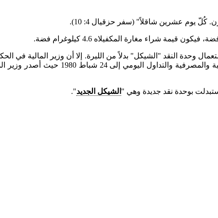
ُلّ يوم عشرين شاقلاً" (سفر حزقيال 4: 10).
 من حزيران 1969 قانونا يفرض استعمال وحدة النقد "الشيكل" بدلاً من الليرة. إلا أن وزير ا
الية سيمحا ايرليخ في حكومة مناحيم بيغين تعليماته بإلغاء استعمال
الشيكل الجديد
".