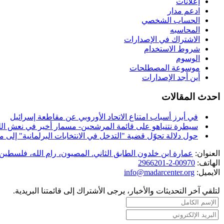
إعلانات
ادعم مدار
الحساب الشخصي
المحاسبه
الاشتراك في الإصدارات
شروط الاستخدام
الوسوم
موسوعة المصطلحات
أين أجد الإصدارات
احدث المقالات
في أبرز أسباب امتناع الاتحاد الأوروبي عن مقاطعة إسرائيل
سيطرة نتنياهو على قائمة المرشحين- مسمار أخير في نعش الل
حول دلالة تحوّل قضية "التدخل في الانتخابات البرلمانية" إل
العنوان:
عمارة ابن خلدون الطابق الثاني. المصيون، رام الله، فلسطين.
الهاتف:
00970-2-2966201
الايميل:
info@madarcenter.org
لتلقي آخر التحديثات والأخبار، يرجى الأشتراك إلى قائمتنا البريدية.