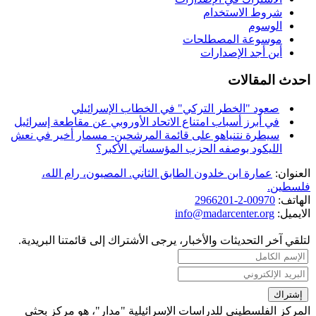
شروط الاستخدام
الوسوم
موسوعة المصطلحات
أين أجد الإصدارات
احدث المقالات
صعود "الخطر التركي" في الخطاب الإسرائيلي
في أبرز أسباب امتناع الاتحاد الأوروبي عن مقاطعة إسرائيل
سيطرة نتنياهو على قائمة المرشحين- مسمار أخير في نعش
الليكود بوصفه الحزب المؤسساتي الأكبر؟
العنوان:
عمارة ابن خلدون الطابق الثاني. المصيون، رام الله،
فلسطين.
الهاتف:
00970-2-2966201
الايميل:
info@madarcenter.org
لتلقي آخر التحديثات والأخبار، يرجى الأشتراك إلى قائمتنا البريدية.
المركز الفلسطيني للدراسات الإسرائيلية "مدار"، هو مركز بحثي