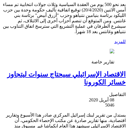
بعد نحو 500 يوم من العقدة السياسية وثلاث جولات انتخابية تم مساء
أمس الاثنين (20/4/2020) توقيع اتفاقية تأليف حكومة وحدة بين حزب
الليكود برئاسة بنيامين نتنياهو وحزب "أزرق أبيض" برئاسة بني
غانتس. ومن المتوقع أن تنضم أحزاب أخرى إلى الائتلاف، ثم
سيشرع الطرفان في عملية التشريع التي سترسخ اتفاق التناوب بين
نتنياهو وغانتس بعد 18 شهراً.
للمزيد
تقارير خاصة
الاقتصاد الإسرائيلي سيحتاج سنوات ليتجاوز
خسائر الكورونا
التفاصيل
08 أبريل 2020
5046
يستدل من تقرير لبنك إسرائيل المركزي صادر هذا الأسبوع وتقارير
اقتصادية، منها تقارير صادرة عن مكتب الإحصاء الحكومي، أن
الاقتصاد الإسرائيلي سيشهد هذا العام انكماشا غير مسبوق منذ