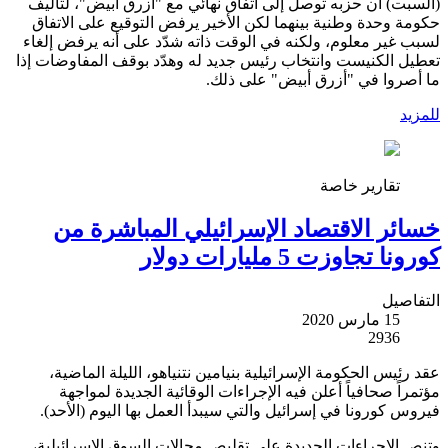
(السبت) أن حزبه توصل إلى اتفاق نهائي مع "أزرق أبيض"، لتأليف
حكومة وحدة وطنية بينهما لكن الأخير يرفض التوقيع على الاتفاق
لسبب غير معلوم، ولكنه في الوقت ذاته شدّد على أنه يرفض إلغاء
تعطيل الكنيست وانتخاب رئيس جديد له وهدّد بوقف المفاوضات إذا
ما أصروا في "أزرق أبيض" على ذلك.
للمزيد
تقارير خاصة
خسائر الاقتصاد الإسرائيلي المباشرة من
كورونا تجاوزت 5 مليارات دولار
التفاصيل
15 مارس 2020
2936
عقد رئيس الحكومة الإسرائيلية بنيامين نتنياهو، الليلة الماضية،
مؤتمراً صحافياً أعلن فيه الإجراءات الوقائية الجديدة لمواجهة
فيروس كورونا في إسرائيل والتي سيبدأ العمل بها اليوم (الأحد).
وتنص الإجراءات الجديدة على تقليص مجالات السوق الإسرائيلية،