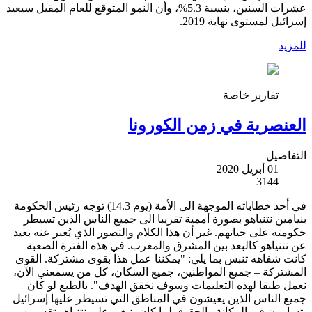
عشرات السنين، بنسبة 5.3%، وأن النمو المتوقع للعام المقبل سيعيد
إسرائيل لمستوى نهاية 2019.
للمزيد
تقارير خاصة
العنصرية في زمن الكورونا
التفاصيل
01 أبريل 2020
3144
في أحد خطاباته الموجهة الى الأمة (يوم 14.3) توجه رئيس الحكومة
بنيامين نتنياهو بصورة أممية تقريبا الى جميع الناس الذين تسيطر
حكومته على حياتهم. غير أن هذا الكلام والتصور الذي يُعبر عنه بعيد
عن نتنياهو كالبعد بين المشرق والمغرب. في هذه الفترة الصعبة
كانت شفاهه تنبس بما يلي: "يمكننا عمل هذا بقوى مشتركة. القوى
المشتركة – جميع المواطنين، جميع السكان، كل من يسمعني الآن،
نعمل طبقا لهذه التعليمات وسوف نحقق الهدف". بالطبع لو كان
جميع الناس الذين يعيشون في المناطق التي تسيطر عليها إسرائيل
يتساوون في المكانة والحقوق لما كان ينبغي على نتنياهو تقسيمهم