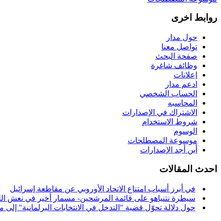
روابط اخرى
حول مدار
تواصل معنا
صفحة البحث
وظائف شاغرة
إعلانات
ادعم مدار
الحساب الشخصي
المحاسبه
الاشتراك في الإصدارات
شروط الاستخدام
الوسوم
موسوعة المصطلحات
أين أجد الإصدارات
احدث المقالات
في أبرز أسباب امتناع الاتحاد الأوروبي عن مقاطعة إسرائيل
سيطرة نتنياهو على قائمة المرشحين- مسمار أخير في نعش الل
حول دلالة تحوّل قضية "التدخل في الانتخابات البرلمانية" إل