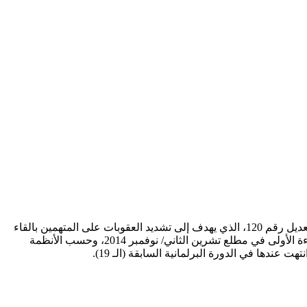
طلبت الحكومة الإسرائيلية من الهيئة العامة للكنيست، مساء الاثنين 22/6/2015، استئناف تشريع قانون، وهو بمثابة تعديل لقانون العقوبات، التعديل رقم 120، الذي يهدف إلى تشديد العقوبات على المتهمين بالقاء
أو إطلاق الحجارة أو أي جسم آخر، على عناصر الأمن، ووسائل النقل، وتدريج العقوبة من 5 سنوات وحتى 20 عاما. وكان القانون قد أقر بالقراءة الأولى في مطلع تشرين الثاني/ نوفمبر 2014، وحسب الأنظمة
دها في الدورة البرلمانية السابقة (الـ 19).