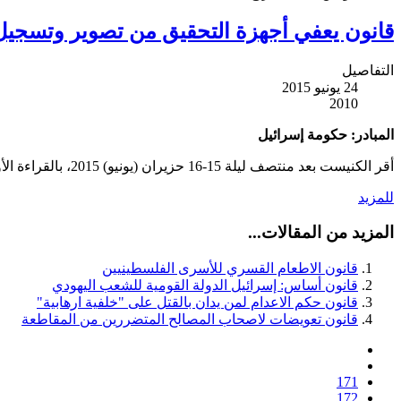
قانون يعفي أجهزة التحقيق من تصوير وتسجيل ا
التفاصيل
24 يونيو 2015
2010
المبادر: حكومة إسرائيل
أقر الكنيست بعد منتصف ليلة 15-16 حزيران (يونيو) 2015، بالقراءة الأولى، مشروع تعديل قانون الجنايات الإسرائيلي، بحيث يلغي واجب توثيق التحقيقات بالتصوير والتسجيل، في التحقيقات الأمنية.
للمزيد
المزيد من المقالات...
قانون الاطعام القسري للأسرى الفلسطينيين
قانون أساس: إسرائيل الدولة القومية للشعب اليهودي
قانون حكم الاعدام لمن يدان بالقتل على "خلفية ارهابية"
قانون تعويضات لاصحاب المصالح المتضررين من المقاطعة
171
172