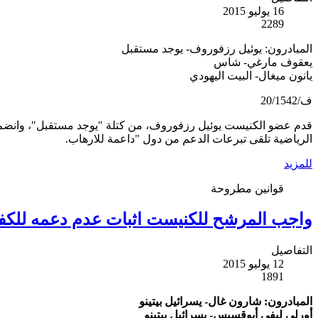
16 يوليو 2015
2289
المبادرون: يوئيل رزفوروف- يوجد مستقبل
يعقوف مارغي- شاس
يانون ميغال- البيت اليهودي
ف/20/1542
قدم عضو الكنيست يوئيل رزفوروف، من كتلة "يوجد مستقبل"، وانضم ا
الرياضية تلقى تبرعات الدعم من دول "داعمة للارهاب.
للمزيد
قوانين مطروحة
واجب المرشح للكنيست اثبات عدم دعمه للكفا
التفاصيل
12 يوليو 2015
1891
المبادرون: شارون غال- يسرائيل بيتينو
أورلي ليفي أبوقسيس- يسرائيل بيتينو