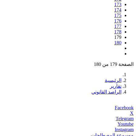
173
174
175
176
177
178
179
180
الصفحة 179 من 180
الرئيسية
تقارير
الراصد القانوني
Facebook
X
Telegram
Youtube
Instagram
موسوعة المصطلحات