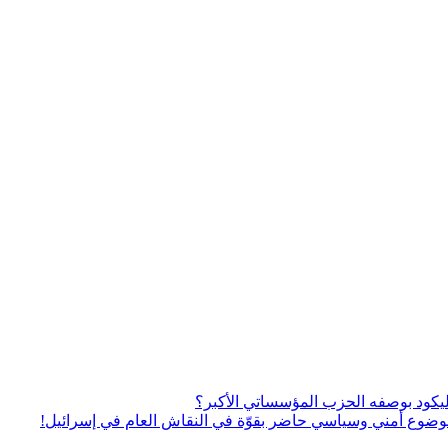
يكود بوصفه الحزب المؤسساتي الأكبر؟
ى موضوع أمني وسياسي حاضر بقوّة في النقاش العام في إسرائيل!