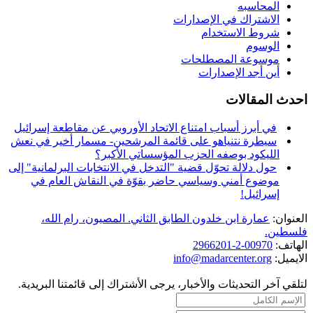
المحاسبه
الاشتراك في الإصدارات
شروط الاستخدام
الوسوم
موسوعة المصطلحات
أين أجد الإصدارات
احدث المقالات
في أبرز أسباب امتناع الاتحاد الأوروبي عن مقاطعة إسرائيل
سيطرة نتنياهو على قائمة المرشحين- مسمار أخير في نعش
الليكود بوصفه الحزب المؤسساتي الأكبر؟
حول دلالة تحوّل قضية "التدخل في الانتخابات البرلمانية" إلى
موضوع أمني وسياسي حاضر بقوّة في النقاش العام في
إسرائيل!
العنوان:
عمارة ابن خلدون الطابق الثاني. المصيون، رام الله،
فلسطين.
الهاتف:
00970-2-2966201
الايميل:
info@madarcenter.org
لتلقي آخر التحديثات والأخبار، يرجى الأشتراك إلى قائمتنا البريدية.