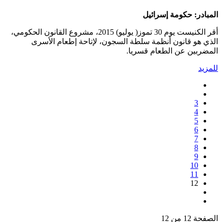
المبادر: حكومة إسرائيل
أقر الكنيست يوم 30 تموز( يوليو) 2015، مشروع القانون الحكومي،
الذي هو قانون أنظمة سلطة السجون، لإتاحة إطعام الأسرى
المضربين عن الطعام قسريا.
للمزيد
3
4
5
6
7
8
9
10
11
12
الصفحة 12 من 12