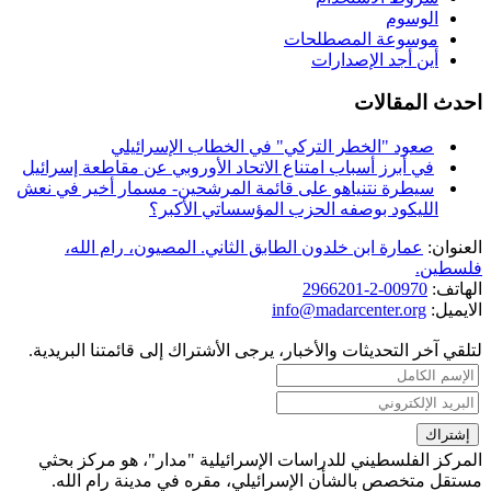
الوسوم
موسوعة المصطلحات
أين أجد الإصدارات
احدث المقالات
صعود "الخطر التركي" في الخطاب الإسرائيلي
في أبرز أسباب امتناع الاتحاد الأوروبي عن مقاطعة إسرائيل
سيطرة نتنياهو على قائمة المرشحين- مسمار أخير في نعش
الليكود بوصفه الحزب المؤسساتي الأكبر؟
العنوان:
عمارة ابن خلدون الطابق الثاني. المصيون، رام الله،
فلسطين.
الهاتف:
00970-2-2966201
الايميل:
info@madarcenter.org
لتلقي آخر التحديثات والأخبار، يرجى الأشتراك إلى قائمتنا البريدية.
المركز الفلسطيني للدراسات الإسرائيلية "مدار"، هو مركز بحثي
مستقل متخصص بالشأن الإسرائيلي، مقره في مدينة رام الله.