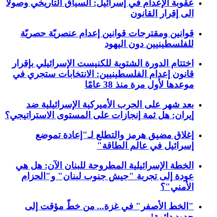
عقوبة الإعدام في إسرائيل: السياق التاريخي وصولا
الى إقرار القانون
قوانين ومقترحات قوانين إعدام عنصريّة حصريّة
للفلسطينيين دون اليهود
اختتام الدورة الشتوية للكنيست الإسرائيلي بإقرار
قانون إعدام الفلسطينيين: الانتخابات ستجري في
موعدها لأول مرة منذ 38 عامًا
بعد شهر على الحرب الأميركية الإسرائيلية ضد
إيران: هل ثمة إنجازات على المستوى الاستراتيجي؟
إغلاق مضيق هرمز والتطلع لـ"إعادة تموضع
إسرائيل في عالم الطاقة"
الخطة الإسرائيلية المطروحة للبنان الآن: هل هي
عودة إلى تجربة "جيش جنوب لبنان" و"الحزام
الأمني"؟
"الخط الأصفر" في غزة... من خطّ مؤقت إلى
حدود دائمة!