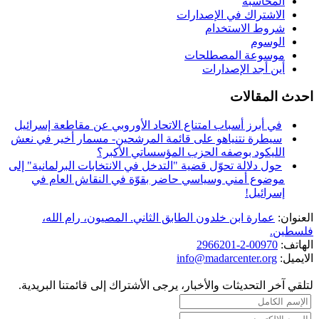
المحاسبه
الاشتراك في الإصدارات
شروط الاستخدام
الوسوم
موسوعة المصطلحات
أين أجد الإصدارات
احدث المقالات
في أبرز أسباب امتناع الاتحاد الأوروبي عن مقاطعة إسرائيل
سيطرة نتنياهو على قائمة المرشحين- مسمار أخير في نعش
الليكود بوصفه الحزب المؤسساتي الأكبر؟
حول دلالة تحوّل قضية "التدخل في الانتخابات البرلمانية" إلى
موضوع أمني وسياسي حاضر بقوّة في النقاش العام في
إسرائيل!
العنوان:
عمارة ابن خلدون الطابق الثاني. المصيون، رام الله،
فلسطين.
الهاتف:
00970-2-2966201
الايميل:
info@madarcenter.org
لتلقي آخر التحديثات والأخبار، يرجى الأشتراك إلى قائمتنا البريدية.