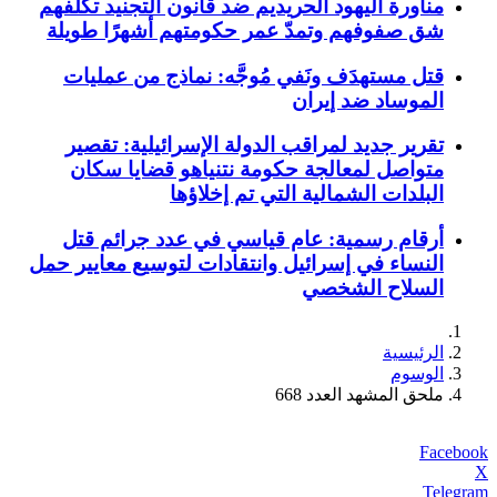
مناورة اليهود الحريديم ضد قانون التجنيد تكلفهم
شق صفوفهم وتمدّ عمر حكومتهم أشهرًا طويلة
قتل مستهدَف ونَفي مُوجَّه: نماذج من عمليات
الموساد ضد إيران
تقرير جديد لمراقب الدولة الإسرائيلية: تقصير
متواصل لمعالجة حكومة نتنياهو قضايا سكان
البلدات الشمالية التي تم إخلاؤها
أرقام رسمية: عام قياسي في عدد جرائم قتل
النساء في إسرائيل وانتقادات لتوسيع معايير حمل
السلاح الشخصي
الرئيسية
الوسوم
ملحق المشهد العدد 668
Facebook
X
Telegram