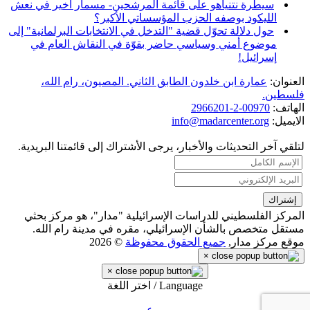
سيطرة نتنياهو على قائمة المرشحين- مسمار أخير في نعش
الليكود بوصفه الحزب المؤسساتي الأكبر؟
حول دلالة تحوّل قضية "التدخل في الانتخابات البرلمانية" إلى
موضوع أمني وسياسي حاضر بقوّة في النقاش العام في
إسرائيل!
العنوان:
عمارة ابن خلدون الطابق الثاني. المصيون، رام الله،
فلسطين.
الهاتف:
00970-2-2966201
الايميل:
info@madarcenter.org
لتلقي آخر التحديثات والأخبار، يرجى الأشتراك إلى قائمتنا البريدية.
المركز الفلسطيني للدراسات الإسرائيلية "مدار"، هو مركز بحثي
مستقل متخصص بالشأن الإسرائيلي، مقره في مدينة رام الله.
موقع مركز مدار,
جميع الحقوق محفوظة
© 2026
×
×
Language / اختر اللغة
عربي