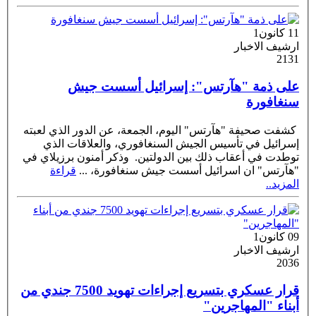
11 كانون1
ارشيف الاخبار
2131
على ذمة "هآرتس": إسرائيل أسست جيش
سنغافورة
كشفت صحيفة "هآرتس" اليوم، الجمعة، عن الدور الذي لعبته
إسرائيل في تأسيس الجيش السنغافوري، والعلاقات الذي
توطدت في أعقاب ذلك بين الدولتين. وذكر أمنون برزيلاي في
"هآرتس" ان اسرائيل أسست جيش سنغافورة،
...
قراءة
المزيد..
09 كانون1
ارشيف الاخبار
2036
قرار عسكري بتسريع إجراءات تهويد 7500 جندي من
أبناء "المهاجرين"