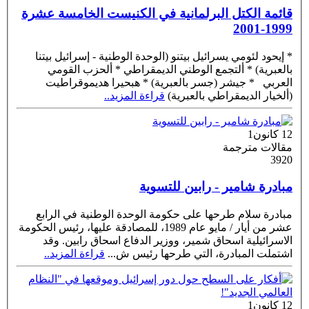
قائمة الكتل البرلمانية في الكنيست الخامسة عشرة
1999-2001
* إيحود لئومي يسرائيل بيتنو (الوحدة الوطنية - إسرائيل بيتنا
بالعبرية) * ألتجمع الوطني الديمقراطي * ألحزب القومي
العربي * جيشر (جسر بالعبرية) * هبحيرا هديموقراطيت
(ألخيار الديمقراطي بالعبرية)
قراءة المزيد..
12 كانون1
مقالات مترجمة
3920
مبادرة شامير - رابين للتسوية
مبادرة سلام طرحها على حكومة الوحدة الوطنية في الرابع
عشر من أيار / مايو عام ‎1989، للمصادقة عليها، رئيس الحكومة
الاسرائيلية اسحاق شمير، ووزير الدفاع اسحاق رابين. وقد
اشتملت المبادرة، التي طرحها رئيس ش
...
قراءة المزيد..
12 كانون1