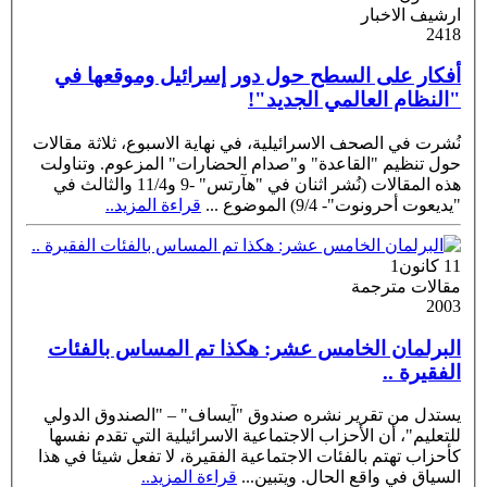
ارشيف الاخبار
2418
أفكار على السطح حول دور إسرائيل وموقعها في
"النظام العالمي الجديد"!
نُشرت في الصحف الاسرائيلية، في نهاية الاسبوع، ثلاثة مقالات
حول تنظيم "القاعدة" و"صدام الحضارات" المزعوم. وتناولت
هذه المقالات (نُشر اثنان في "هآرتس" -9 و11/4 والثالث في
"يديعوت أحرونوت"- 9/4) الموضوع
...
قراءة المزيد..
11 كانون1
مقالات مترجمة
2003
البرلمان الخامس عشر: هكذا تم المساس بالفئات
الفقيرة ..
يستدل من تقرير نشره صندوق "آيساف" – "الصندوق الدولي
للتعليم"، أن الأحزاب الاجتماعية الاسرائيلية التي تقدم نفسها
كأحزاب تهتم بالفئات الاجتماعية الفقيرة، لا تفعل شيئا في هذا
السياق في واقع الحال. ويتبين
...
قراءة المزيد..