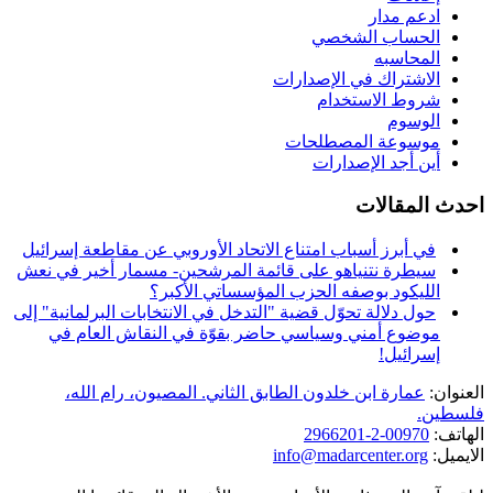
ادعم مدار
الحساب الشخصي
المحاسبه
الاشتراك في الإصدارات
شروط الاستخدام
الوسوم
موسوعة المصطلحات
أين أجد الإصدارات
احدث المقالات
في أبرز أسباب امتناع الاتحاد الأوروبي عن مقاطعة إسرائيل
سيطرة نتنياهو على قائمة المرشحين- مسمار أخير في نعش
الليكود بوصفه الحزب المؤسساتي الأكبر؟
حول دلالة تحوّل قضية "التدخل في الانتخابات البرلمانية" إلى
موضوع أمني وسياسي حاضر بقوّة في النقاش العام في
إسرائيل!
العنوان:
عمارة ابن خلدون الطابق الثاني. المصيون، رام الله،
فلسطين.
الهاتف:
00970-2-2966201
الايميل:
info@madarcenter.org