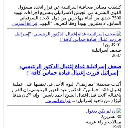
كشفت مصادر صحافية اسرائيلية عن قرار اتخذه مسؤول
القوى البشرية في الجيش الاسرائيلي بتسريع اجراءات تهويد
7500 جندي من أبناء مهاجرين من دول الاتحاد السوفياتي
السابق، لا يعتبرون يهوداً وفقاً لتعريف "اليهو
...
قراءة المزيد..
01 كانون1
صحف اسرائيلية
2037
صحف إسرائيلية غداة إغتيال الدكتور الرنتيسي:
"إسرائيل قررت إغتيال قيادة حماس كافة"!
أكدت صحيفة "معاريف"، اليوم الأحد، في تعقيبها على عملية
إغتيال قائد "حماس"، الدكتور عبد العزيز الرنتيسي، إن القرار
باغتياله "اتخذ قبل اغتيال الشيخ أحمد ياسين" وإنه "كان هدفا
أثيرًا ( من ناحية إسرائيل)
...
قراءة المزيد..
30 تشرين2
مقالات وأراء عربية
1949