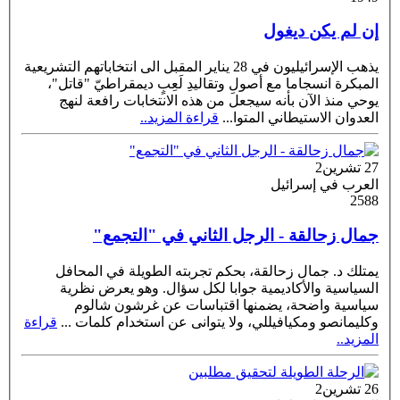
إن لم يكن ديغول
يذهب الإسرائيليون في 28 يناير المقبل الى انتخاباتهم التشريعية
المبكرة انسجاما مع أصولِ وتقاليدِ لَعِبٍ ديمقراطيّ "قاتل"،
يوحي منذ الآن بأنه سيجعل من هذه الانتخابات رافعة لنهج
العدوان الاستيطاني المتوا
...
قراءة المزيد..
27 تشرين2
العرب في إسرائيل
2588
جمال زحالقة - الرجل الثاني في "التجمع"
يمتلك د. جمال زحالقة، بحكم تجربته الطويلة في المحافل
السياسية والأكاديمية جوابا لكل سؤال. وهو يعرض نظرية
سياسية واضحة، يضمنها اقتباسات عن غرشون شالوم
وكليمانصو ومكيافيللي، ولا يتوانى عن استخدام كلمات
...
قراءة
المزيد..
26 تشرين2