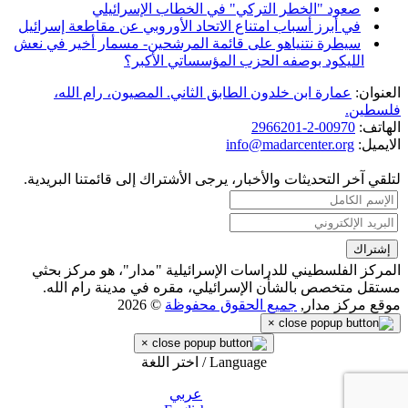
صعود "الخطر التركي" في الخطاب الإسرائيلي
في أبرز أسباب امتناع الاتحاد الأوروبي عن مقاطعة إسرائيل
سيطرة نتنياهو على قائمة المرشحين- مسمار أخير في نعش
الليكود بوصفه الحزب المؤسساتي الأكبر؟
العنوان:
عمارة ابن خلدون الطابق الثاني. المصيون، رام الله،
فلسطين.
الهاتف:
00970-2-2966201
الايميل:
info@madarcenter.org
لتلقي آخر التحديثات والأخبار، يرجى الأشتراك إلى قائمتنا البريدية.
المركز الفلسطيني للدراسات الإسرائيلية "مدار"، هو مركز بحثي
مستقل متخصص بالشأن الإسرائيلي، مقره في مدينة رام الله.
موقع مركز مدار,
جميع الحقوق محفوظة
© 2026
×
×
Language / اختر اللغة
عربي