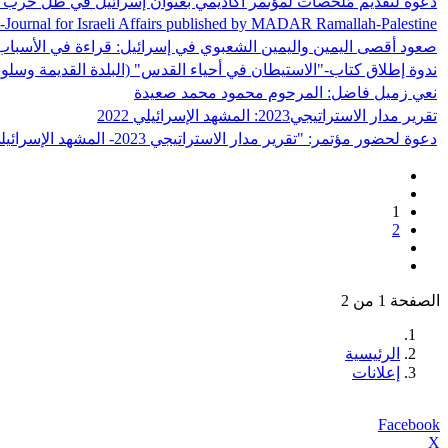
دعوة لتقديم مُلخصات لمؤتمر أكاديمي بعنوان إسرائيل في ظل حرب الإب
a-Journal for Israeli Affairs published by MADAR Ramallah-Palestine
صعود أقصى اليمين واليمين الشعبوي في إسرائيل: قراءة في الأسباب
ندوة إطلاق كتاب-"الاستيطان في أحياء القدس" (البلدة القديمة وسلو
نعي زميل فاضل: المرحوم محمود محمد صعيدة
تقرير مدار الاستراتيجي2023: المشهد الإسرائيلي 2022
دعوة لحضور مؤتمر: "تقرير مدار الاستراتيجي 2023- المشهد الإسرائيلي 2022"
1
2
الصفحة 1 من 2
الرئيسية
إعلانات
Facebook
X