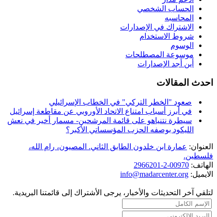
الحساب الشخصي
المحاسبه
الاشتراك في الإصدارات
شروط الاستخدام
الوسوم
موسوعة المصطلحات
أين أجد الإصدارات
احدث المقالات
صعود "الخطر التركي" في الخطاب الإسرائيلي
في أبرز أسباب امتناع الاتحاد الأوروبي عن مقاطعة إسرائيل
سيطرة نتنياهو على قائمة المرشحين- مسمار أخير في نعش
الليكود بوصفه الحزب المؤسساتي الأكبر؟
العنوان:
عمارة ابن خلدون الطابق الثاني. المصيون، رام الله،
فلسطين.
الهاتف:
00970-2-2966201
الايميل:
info@madarcenter.org
لتلقي آخر التحديثات والأخبار، يرجى الأشتراك إلى قائمتنا البريدية.