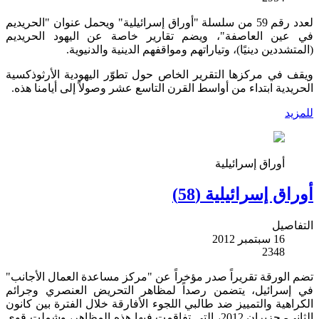
لعدد رقم 59 من سلسلة "أوراق إسرائيلية" ويحمل عنوان "الحريديم
في عين العاصفة"، ويضم تقارير خاصة عن اليهود الحريديم
(المتشددين دينيًا)، وتياراتهم ومواقفهم الدينية والدنيوية.
ويقف في مركزها التقرير الخاص حول تطوّر اليهودية الأرثوذكسية
الحريدية ابتداء من أواسط القرن التاسع عشر وصولاً إلى أيامنا هذه.
للمزيد
أوراق إسرائيلية
أوراق إسرائيلية (58)
التفاصيل
16 سبتمبر 2012
2348
تضم الورقة تقريراً صدر مؤخراً عن "مركز مساعدة العمال الأجانب"
في إسرائيل، يتضمن رصداً لمظاهر التحريض العنصري وجرائم
الكراهية والتمييز ضد طالبي اللجوء الأفارقة خلال الفترة بين كانون
الثاني- حزيران 2012، التي تفاقمت فيها هذه المظاهر، وشملت قوى