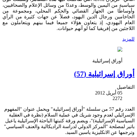
سياسية من اليمين والوسط، وعددًا من وسائل الإعلام والصحافيين،
وأوساطًا من الجهاز القضائي والحكم المحلي، ومجموعة من
الحاخامين ورجال الدين اليهود، فضلاً عن جهات كثيرة من الرأي
العام اليهودي، إذ يتعاون هؤلاء جميعا فيما بينهم ويتعاملون مع
اللاجئين من إفريقيا كما لو أنهم حيوانات.
للمزيد
أوراق إسرائيلية
أوراق إسرائيلية (57)
التفاصيل
05 أبريل 2012
2272
العدد رقم 57 من سلسلة "أوراق إسرائيلية" ويحمل عنوان "المفهوم
الإسرائيلي لعدم وجود شريك في عملية السلام (نظرة في العقلية
السياسية الإسرائيلية)"، ويضم ورقة كتبتها الباحثة الإسرائيلية ياعيل
باتير لمصلحة "المركز الدولي لدراسة الراديكالية والعنف السياسي"
وترجمها عن الانكليزية ياسين السيد.