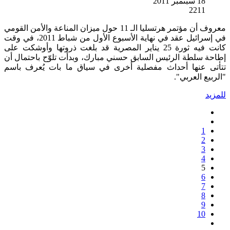
18 سبتمبر 2011
2211
معروف أن مؤتمر هرتسليا الـ 11 حول ميزان المناعة والأمن القومي
في إسرائيل عقد في نهاية الأسبوع الأول من شباط 2011، في وقت
كانت فيه ثورة 25 يناير المصرية قد بلغت ذروتها وأوشكت على
إطاحة سلطة الرئيس السابق حسني مبارك، وبدأت تلوّح باحتمال أن
تتأتى عنها أحداث مفصلية أخرى في سياق ما بات يُعرف باسم
"الربيع العربي".
للمزيد
1
2
3
4
5
6
7
8
9
10