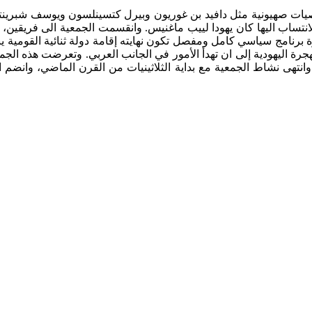
ت صهيونية مثل دافيد بن غوريون وبيرل كتسينلسون ويوسف شبرينتس
نتساب اليها كان يهودا لييب ماغنيس. وانقسمت الجمعية الى فريقين، ا
رة برنامج سياسي كامل ومفصل تكون نهايته إقامة دولة ثنائية القومية 
ة اليهودية إلى ان تهدأ الأمور في الجانب العربي. وتعرضت هذه الجمع
انتهى نشاط الجمعية مع بداية الثلاثينيات من القرن الماضي، وانضم