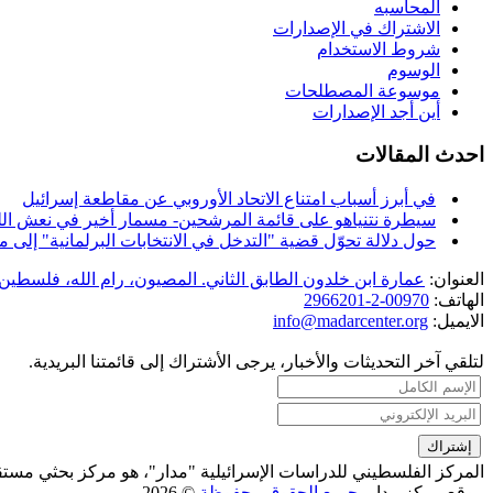
المحاسبه
الاشتراك في الإصدارات
شروط الاستخدام
الوسوم
موسوعة المصطلحات
أين أجد الإصدارات
احدث المقالات
في أبرز أسباب امتناع الاتحاد الأوروبي عن مقاطعة إسرائيل
سيطرة نتنياهو على قائمة المرشحين- مسمار أخير في نعش الل
حول دلالة تحوّل قضية "التدخل في الانتخابات البرلمانية" إل
العنوان:
عمارة ابن خلدون الطابق الثاني. المصيون، رام الله، فلسطين.
الهاتف:
00970-2-2966201
الايميل:
info@madarcenter.org
لتلقي آخر التحديثات والأخبار، يرجى الأشتراك إلى قائمتنا البريدية.
المركز الفلسطيني للدراسات الإسرائيلية "مدار"، هو مركز بحثي مست
موقع مركز مدار,
جميع الحقوق محفوظة
© 2026