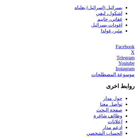
يسرائيل (إسرائيل) بعلياه
اشكول، ليفي
غفاتي، حاييم
اغودات يسرائيل
مئير، غولدا
Facebook
X
Telegram
Youtube
Instagram
موسوعة المصطلحات
روابط اخرى
حول مدار
تواصل معنا
صفحة البحث
وظائف شاغرة
إعلانات
ادعم مدار
الحساب الشخصي