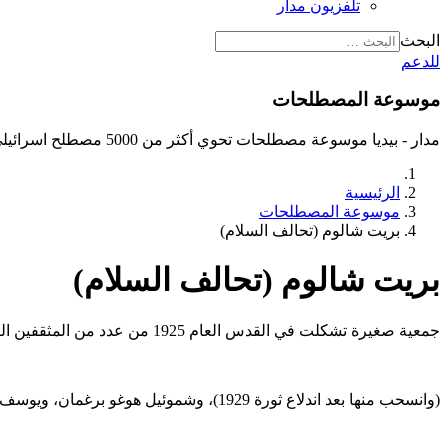
تلفزيون مدار
البحث
للدعم
موسوعة المصطلحات
مدار - بيديا موسوعة مصطلحات تحوي أكثر من 5000 مصطلح اسرائيلي
الرئيسية
موسوعة المصطلحات
بريت شالوم (تحالف السلام)
بريت شالوم (تحالف السلام)
جمعية صغيرة تشكلت في القدس العام 1925 من عدد من المثقفين اليهود بهدف التقارب بين اليهود والعرب في فلسطين والتوصل إلى اتفاق سياسي بين الشعبين. ومن بين مؤسسيها آرثر روبين
(وانسحب منها بعد اندلاع ثورة 1929)، وشموئيل هوغو برغمان، ويوسف لوريا وغيرهم.