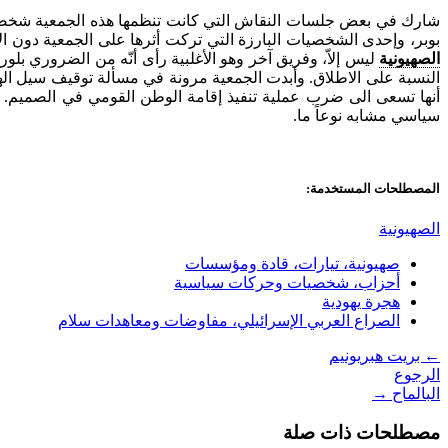
شارك في بعض جلسات النقاش التي كانت تنظمها هذه الجمعية شخصيا
بوبر، وإحدى الشخصيات البارزة التي تركت أثرها على الجمعية دون الا
الصهيونية
ليس إلاّ، وفريق آخر وهو الأغلبية رأى أنّه من الضروري بلو
النسبة على الاطلاق. وأبدت الجمعية مرونة في مسألة توقيف سيل الهجر
أنها تسعى الى ضرب عملية تنفيذ إقامة الوطن القومي في الصميم. و
سياسي مشابه نوعاً ما.
المصطلحات المستخدمة:
الصهيونية
صهيونية، تيارات، قادة ومؤسسات
أحزاب، شخصيات وحركات سياسية
هجرة يهودية
الصراع العربي الإسرائيلي، مفاوضات ومعاهدات سلام
←
بريت هبريونيم
الرجوع
البالماح
→
مصطلحات ذات صلة