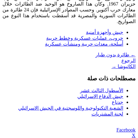
حزيران 1967. وكان هذا الصاروخ هو الوحيد ضد الطائرات خلال
معارك حرب أكتوبر. وحسب المصادر الإسرائيلية فإن 24 طائرة من
الطائرات السورية والمصرية قد أُسقطت باستخدام هذا النوع من
الصواريخ.
جيش وأجهزة أمنية
حروب، عمليات عسكرية وخطط حربية
أسلحة، معدات حربية ومنشآت عسكرية
←
طائرة بدون طيار
الرجوع
الكاتيوشا
→
مصطلحات ذات صلة
الأسطول الثالث عشر
جيش الدفاع الإسرائيلي
جدناع
الشعبة التكنولوجية واللوسجتية في الجيش الاسرائيلي
لجنة المشتريات
Facebook
X