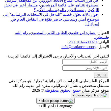
في أبرز أسباب امتناع الاتحاد الأوروبي عن مقاطعة إسرائيل
سيطرة نتنياهو على قائمة المرشحين- مسمار أخير في نعش
الليكود بوصفه الحزب المؤسساتي الأكبر؟
حول دلالة تحوّل قضية "التدخل في الانتخابات البرلمانية" إلى
موضوع أمني وسياسي حاضر بقوّة في النقاش العام في
إسرائيل!
العنوان:
عمارة ابن خلدون الطابق الثاني. المصيون، رام الله،
فلسطين.
الهاتف:
00970-2-2966201
الايميل:
info@madarcenter.org
لتلقي آخر التحديثات والأخبار، يرجى الأشتراك إلى قائمتنا البريدية.
المركز الفلسطيني للدراسات الإسرائيلية "مدار"، هو مركز بحثي
مستقل متخصص بالشأن الإسرائيلي، مقره في مدينة رام الله.
موقع مركز مدار,
جميع الحقوق محفوظة
© 2026
×
×
Language / اختر اللغة