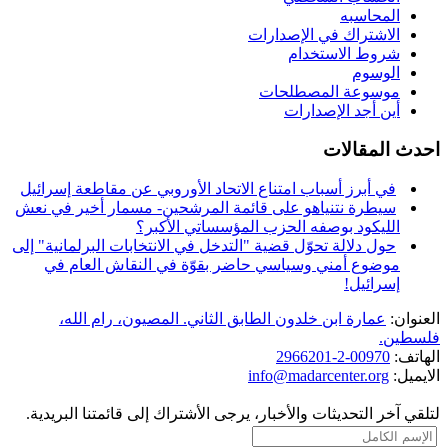
المحاسبه
الاشتراك في الإصدارات
شروط الاستخدام
الوسوم
موسوعة المصطلحات
أين أجد الإصدارات
احدث المقالات
في أبرز أسباب امتناع الاتحاد الأوروبي عن مقاطعة إسرائيل
سيطرة نتنياهو على قائمة المرشحين- مسمار أخير في نعش
الليكود بوصفه الحزب المؤسساتي الأكبر؟
حول دلالة تحوّل قضية "التدخل في الانتخابات البرلمانية" إلى
موضوع أمني وسياسي حاضر بقوّة في النقاش العام في
إسرائيل!
العنوان:
عمارة ابن خلدون الطابق الثاني. المصيون، رام الله،
فلسطين.
الهاتف:
00970-2-2966201
الايميل:
info@madarcenter.org
لتلقي آخر التحديثات والأخبار، يرجى الأشتراك إلى قائمتنا البريدية.