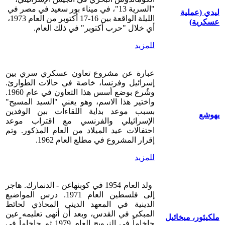
"السرية 13"، في ميناء بور سعيد في مصر
في
ليدي (عملية
الليلة الواقعة بين 16-17 أكتوبر من العام 1973،
عسكرية)
أي خلال "حرب أكتوبر" في ذلك العام.
للمزيد
عبارة عن مشروع تعاون عسكري سري بين
إسرائيل وفرنسا، خاصة في حالات الطوارئ.
وشُرع بوضع أسس هذا التعاون في عام 1960.
واختير هذا الاسم، وهو يعني "السيد المسيح"
بسبب موعد بداية اللقاءات بين الوفدين
يهوشع
الإسرائيلي والفرنسي مع اقتراب موعد
احتفالات عيد الميلاد من العام المذكور. وتم
إقرار المشروع في مطلع العام 1962.
للمزيد
ولد العام 1954 في كوبنهاغن - الدنمارك. هاجر
إلى فلسطين العام 1971. درس المواضيع
الدينية في المعهد الديني المحاذي لحائط
المبكى في القدس، وبعد أن أنهى تعليمه عين
ملكيئور، ميخائيل
حاخاماً في النرويج العام 1979 ثم حاخاماً في