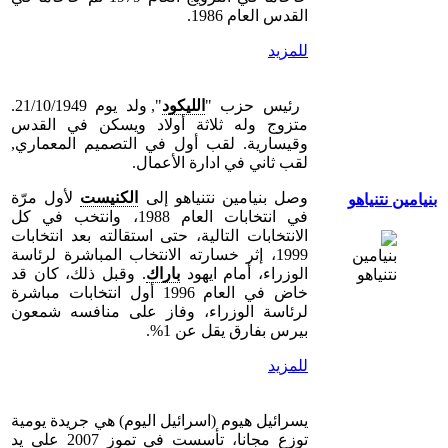
القدس العام 1986.
للمزيد
رئيس حزب "
الليكود
", ولد يوم 21/10/1949.
متزوج وله ثلاثة أولاد ويسكن في القدس
وقيسارية. لقب أول في التصميم المعماري,
لقب ثاني في ادارة الأعمال.
وصل بنيامين نتنياهو إلى
الكنيست
لأول مرّة
بنيامين نتنياهو
في انتخابات العام 1988، وانتخب في كل
الانتخابات التالية، حتى استقالته بعد انتخابات
1999، إثر خسارته الانتخاب المباشرة لرئاسة
الوزراء، أمام ايهود
باراك
. وقبل ذلك، كان قد
خاض في العام 1996 أول انتخابات مباشرة
لرئاسة الوزراء، وفاز على منافسه شمعون
بيرس بفارق يقل عن 1%.
للمزيد
يسرائيل هيوم (اسرائيل اليوم) هي جريدة يومية
توزع مجانا، تأسست في تموز 2007 على يد