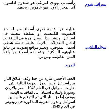
رأسمالي يهودي امريكي هو شلدون ادلسون.
يسرائيل هيوم
أما المحرر الأول فهو عاموص ريجيف.
عبارة عن قائمة تحوي أسماء من له حق
التصويت للكنيست أو لسلطة محلية في
اسرائيل. وينشر هذا السجل مرة في السنة بعد
إدخال التعديلات اللازمة عليه، خاصة شطب
سجل الناخبين
أسماء المتوفين، وتغيير مواقع تصويت من بدلوا
عناوينهم السكنية، ويتم ضم أسماء من بلغوا
السن القانونية. ومن يرد
للمزيد
الخط الأخضر عبارة عن خط وقف إطلاق النار
بين اسرائيل وبين الدول العربية التالية التي
حاربت اسرائيل في العام 1948: مصر والاردن
وسوريا ولبنان، استنادا إلى اتفاقيات الهدنة
ووقف إطلاق النار التي تم التوقيع عليها بين
اسرائيل والدول العربية المذكورة في رودوس
في العام 1949.