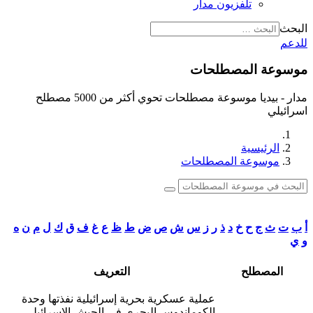
تلفزيون مدار
البحث
للدعم
موسوعة المصطلحات
مدار - بيديا موسوعة مصطلحات تحوي أكثر من 5000 مصطلح
اسرائيلي
الرئيسية
موسوعة المصطلحات
أ
ب
ت
ث
ج
ح
خ
د
ذ
ر
ز
س
ش
ص
ض
ط
ظ
ع
غ
ف
ق
ك
ل
م
ن
ه
و
ي
المصطلح
التعريف
عملية عسكرية بحرية إسرائيلية نفذتها وحدة
الكوماندوس البحري في الجيش الإسرائيلي،