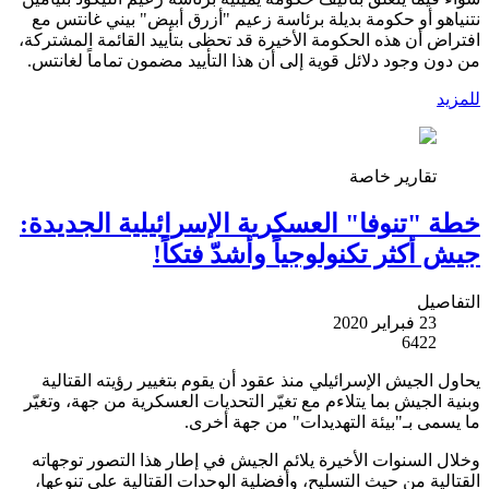
نتنياهو أو حكومة بديلة برئاسة زعيم "أزرق أبيض" بيني غانتس مع
افتراض أن هذه الحكومة الأخيرة قد تحظى بتأييد القائمة المشتركة،
من دون وجود دلائل قوية إلى أن هذا التأييد مضمون تماماً لغانتس.
للمزيد
تقارير خاصة
خطة "تنوفا" العسكرية الإسرائيلية الجديدة:
جيش أكثر تكنولوجياً وأشدّ فتكاً!
التفاصيل
23 فبراير 2020
6422
يحاول الجيش الإسرائيلي منذ عقود أن يقوم بتغيير رؤيته القتالية
وبنية الجيش بما يتلاءم مع تغيّر التحديات العسكرية من جهة، وتغيّر
ما يسمى بـ"بيئة التهديدات" من جهة أخرى.
وخلال السنوات الأخيرة يلائم الجيش في إطار هذا التصور توجهاته
القتالية من حيث التسليح، وأفضلية الوحدات القتالية على تنوعها،