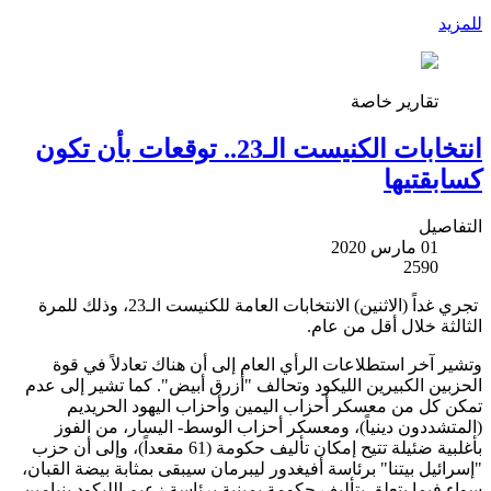
للمزيد
تقارير خاصة
انتخابات الكنيست الـ23.. توقعات بأن تكون
كسابقتيها
التفاصيل
01 مارس 2020
2590
تجري غداً (الاثنين) الانتخابات العامة للكنيست الـ23، وذلك للمرة
الثالثة خلال أقل من عام.
وتشير آخر استطلاعات الرأي العام إلى أن هناك تعادلاً في قوة
الحزبين الكبيرين الليكود وتحالف "أزرق أبيض". كما تشير إلى عدم
تمكن كل من معسكر أحزاب اليمين وأحزاب اليهود الحريديم
(المتشددون دينياً)، ومعسكر أحزاب الوسط- اليسار، من الفوز
بأغلبية ضئيلة تتيح إمكان تأليف حكومة (61 مقعداً)، وإلى أن حزب
"إسرائيل بيتنا" برئاسة أفيغدور ليبرمان سيبقى بمثابة بيضة القبان،
سواء فيما يتعلق بتأليف حكومة يمينية برئاسة زعيم الليكود بنيامين