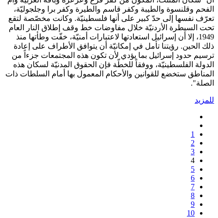
الفحم وقلنسوة والطيبة وكفر قاسم والطيرة وكفر برا وجلجوليّة،
تعرّف نفسها إلى حدّ كبير على أنها فلسطينيّة. وكانت مخصّصة لتقع
تحت السيطرة الأردنيّة خلال مفاوضات خط وقف إطلاق النار العام
1949، إلا أن إسرائيل استعادتها لاعتبارات أمنيّة، خفّت وطأتها منذ
ذلك الحين. رؤيتنا تأمل في إمكانيّة أن يتوافق الأطراف على إعادة
ترسيم حدود إسرائيل بما يؤدي لأن تكون هذه المجتمعات جزءاً من
الدولة الفلسطينيّة، ووفقاً للخطّة فإن الحقوق المدنيّة لسكان هذه
المناطق ستخضع للقوانين والأحكام المعمول بها أمام السلطات ذات
الصلة".
للمزيد
1
2
3
4
5
6
7
8
9
10