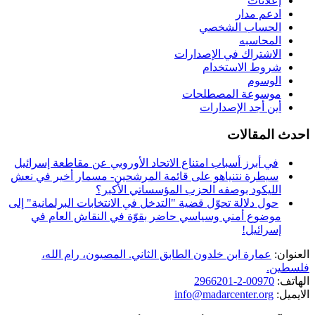
إعلانات
ادعم مدار
الحساب الشخصي
المحاسبه
الاشتراك في الإصدارات
شروط الاستخدام
الوسوم
موسوعة المصطلحات
أين أجد الإصدارات
احدث المقالات
في أبرز أسباب امتناع الاتحاد الأوروبي عن مقاطعة إسرائيل
سيطرة نتنياهو على قائمة المرشحين- مسمار أخير في نعش
الليكود بوصفه الحزب المؤسساتي الأكبر؟
حول دلالة تحوّل قضية "التدخل في الانتخابات البرلمانية" إلى
موضوع أمني وسياسي حاضر بقوّة في النقاش العام في
إسرائيل!
العنوان:
عمارة ابن خلدون الطابق الثاني. المصيون، رام الله،
فلسطين.
الهاتف:
00970-2-2966201
الايميل:
info@madarcenter.org