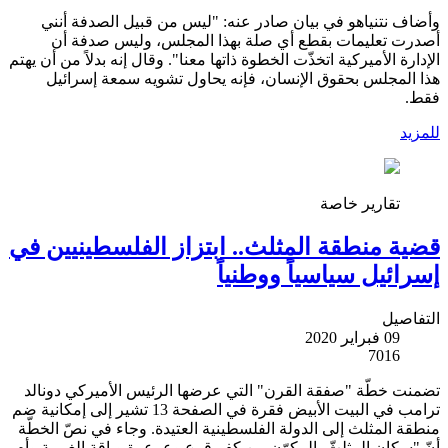
وأضاف نتنياهو في بيان صادر عنه: "ليس من قبيل الصدفة أنني
أصدرت تعليمات بقطع أي صلة بهذا المجلس، وليس صدفة أن
الإدارة الأميركية اتخذّت الخطوة ذاتها معنا". وقال إنه بدلاً من أن يهتم
هذا المجلس بحقوق الإنسان، فإنه يحاول تشويه سمعة إسرائيل
فقط.
للمزيد
تقارير خاصة
قضية منطقة المثلث.. ابتزاز الفلسطينيين في
إسرائيل سياسياً ووطنياً
التفاصيل
09 فبراير 2020
7016
تضمنت خطّة "صفقة القرن" التي عرضها الرئيس الأميركي دونالد
ترامب في البيت الأبيض فقرة في الصفحة 13 تشير إلى إمكانية ضم
منطقة المثلث إلى الدولة الفلسطينية العتيدة. وجاء في نصّ الخطّة
أنّ "سكان المثلثّ، المكوّن من كفر قرع وعرعرة وباقة الغربية وأم