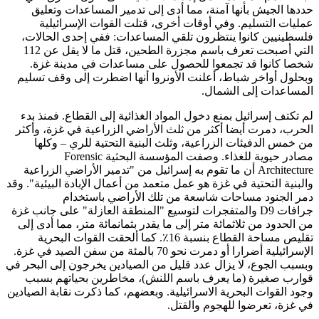
حددها الجيش بأنها آمنة، مما أدى إلى تدمير المساعدات وتعليق
عمليات التسليم. وفي أوقات أخرى، قتلت القوات الإسرائيلية
فلسطينيين كانوا ينتظرون تلقي المساعدات: ففي إحدى الحالات،
التي أصبحت تعرف باسم مجزرة الطحين، قتل ما لا يقل عن 112
شخصا كانوا قد تجمعوا للحصول على مساعدات في مدينة غزة.
وبحلول أواخر شباط، أعلنت الأونروا أنها اضطرت إلى وقف تسليم
المساعدات إلى الشمال.
لم تكتف إسرائيل بمنع دخول المواد الغذائية إلى القطاع. فمنذ بدء
الحرب، دمرت أيضا أكثر من ثلث الأراضي الزراعية في غزة، وأكثر
من خمس الدفيئات الزراعية، وثلث البنية التحتية للري – وكلها
مصادر حيوية للغذاء. وصفت المؤسسة البحثية Forensic
Architecture أن ما تقوم به إسرائيل من "تدمير الأراضي الزراعية
والبنية التحتية في غزة هو عمل متعمد من أعمال الإبادة البيئية". وقد
دمر الجنود مساحات شاسعة من تلك الأراضي باستخدام
جرافات D9 والمتفجرات لتوسيع "المنطقة العازلة" على جانب غزة
من الحدود من ثلاثمائة متر إلى ما يقدر بثمانمائة متر، مما أدى إلى
تقليص مساحة القطاع بنسبة 16٪. كما ألحقت القوات البحرية
الإسرائيلية أضرارا أو دمرت نحو 70 بالمئة من سفن الصيد في غزة.
وبسبب الجوع، لا يزال عدد قليل من الصيادين يخرجون إلى البحر في
قوارب صغيرة (ما يعرف باسم اللنش)، مخاطرين بحياتهم بسبب
وجود القوات البحرية الاسرائيلية. وبعضهم، كما ذكرت نقابة الصيادين
في غزة، تعرضوا للهجوم والقتل.