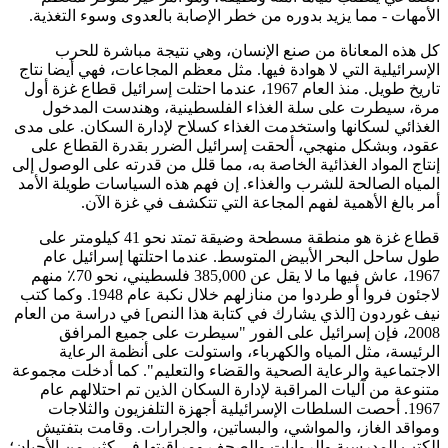
الأمهات - مما يزيد بدوره من خطر الإصابة بالعدوى وسوء التغذية.
كل هذه المعاناة من صنع الإنسان، وهي نتيجة مباشرة للحرب
الإسرائيلية التي لا هوادة فيها. مثل معظم المجاعات، فهي أيضا نتاج
تاريخ طويل. منذ العام 1967، عندما احتلت إسرائيل قطاع غزة أول
مرة، سيطرت على سلة الغذاء الفلسطينية، وهندست المدخول
الغذائي لسكانها واستخدمت الغذاء كسلاح لإدارة السكان. على مدى
عقود، وبشكل منهجي، ألحقت إسرائيل الضرر بقدرة القطاع على
إنتاج المواد الغذائية الخاصة به، مما قلل من قدرته على الوصول إلى
المياه الصالحة للشرب والغذاء. إن فهم هذه السياسات طويلة الأمد
أمر بالغ الأهمية لفهم المجاعة التي تتكشف في غزة الآن.
قطاع غزة هو منطقة مسطحة وضيقة تمتد نحو 41 كيلومتر على
طول ساحل البحر الأبيض المتوسط. عندما احتلتها إسرائيل عام
1967، عاش فيها ما لا يقل عن 385,000 فلسطيني، نحو 70٪ منهم
لاجئون فروا أو طردوا من منازلهم خلال نكبة عام 1948. وكما كتب
نيف غوردون [الذي يشارك في كتابة هذا النص] في دراسة من العام
2008، فإن إسرائيل على الفور "سيطرت على جميع المرافق
الرئيسة، مثل المياه والكهرباء، واستولت على أنظمة الرعاية
الاجتماعية والرعاية الصحية والقضاء والتعليم". كما أدخلت مجموعة
متنوعة من آليات المراقبة لإدارة السكان الذين تم احتلالهم عام
1967. أحصت السلطات الإسرائيلية أجهزة التلفزيون والثلاجات
ومواقد الغاز، والمواشي، والبساتين، والجرارات. وقامت بتفتيش
الكتب المدرسية والروايات والصحف ومراقبتها في كثير من الأحيان؛