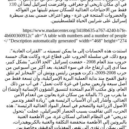
في أي مكان تاريخي أو جغرافي. وافترضت إسرائيل أيضا أن 10٪
فقط من الاحتياجات الغذائية للسكان سيتم تلبيتها من الفواكه
والخضروات المنتجة في غزة - وهو اعتراف ضمني بمدى سيطرة
إسرائيل على شرايين الحياة للفلسطينيين.
https://www.madarcenter.org/3418b635-a767-4240-b7fe-
4b600360912c" alt="A table with numbers and a number of people
Description automatically generated" width="468" height="274" />
استندت هذه الحسابات إلى ما يمكن تسميته بـ "الفترات العادية".
ومع ذلك، في سلسلة الحروب على قطاع غزة- وكانت هناك خمسة
حروب منذ العام 2008 - خفضت إسرائيل "الحد الأدنى" بشكل كبير،
مما أدى إلى ارتفاع حاد في سوء التغذية. بعد أكثر من أسبوعين من
حرب 2008-2009، ذكرت هيومن رايتس ووتش أن "المخابز لم تتلق
دقيق القمح منذ بداية العملية البرية الإسرائيلية، وأن تسعة فقط من
أصل سبعة وأربعين مخبزا في غزة كانت تعمل". في آب من ذلك
العام، وثق مكتب الأمم المتحدة لتنسيق الشؤون الإنسانية (أوتشا) أن
ما يقرب من 75 بالمائة من سكان غزة يعانون من انعدام الأمن
الغذائي. وأشار إلى أن الأسباب الرئيسة هي "زيادة الفقر وتدمير
الأصول الزراعية والتضخم في أسعار المواد الغذائية الرئيسة". هذه
الحرب، التي تفاقمت بسبب الحصار الإسرائيلي، عجلت "بتحول
تدريجي" في النظام الغذائي لسكان غزة، من الأطعمة الغنية
بالبروتين إلى الأطعمة منخفضة التكلفة والغنية بالكربوهيدرات،
"التي يمكن أن تؤدي إلى نقص المغذيات الدقيقة، وخاصة بين