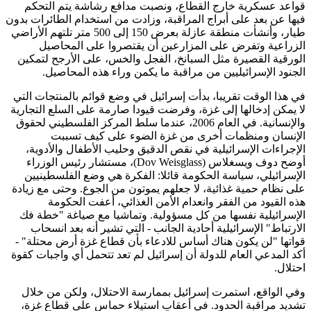
قواعد عسكرية خارج القطاع، ونصبت مدافع رشاشة يتم التحكم
فيها عن بعد على أبراج المراقبة، وزادت من استخدام الطائرات بدون
طيار، وأنشأت منطقة عازلة بعرض 150 إلى 500 متر تلتهم الأراضي
الزراعية وتفرض على المزارعين أن يقتصروا على المحاصيل
الورقية القصيرة مثل السبانخ، الفجل والخس، على الأرجح لتمكين
الجنود الإسرائيليين من مراقبة ما يكمن وراء هذه المحاصيل.
في هذا الوقت تقريبا، بدأت إسرائيل في وضع قوائم بالمنتجات التي
لا يمكن إدخالها إلى غزة، وفرضت قيودا صارمة على السلع التجارية
والإنسانية. في العام 2006، عندما سلط المركز الفلسطيني لحقوق
الإنسان ومنظمات أخرى من غزة الضوء على كيف تسببت
الإجراءات الإسرائيلية في نقص الدقيق وحليب الأطفال والأدوية،
أوضح دوف ويسغلاس (Dov Weisglass)، مستشار رئيس الوزراء
الإسرائيلي، سياسة الحكومة قائلا: الفكرة هي وضع الفلسطينيين
على نظام حمية غذائية، لا جعلهم يموتون من الجوع. وحتى مع زيادة
هذه القيود من الفقر وانعدام الأمن الغذائي، أعفت الحكومة
الإسرائيلية نفسها من كل مسؤولية. وتماشيا مع صياغة "خطة فك
الارتباط" الإسرائيلية أحادية الجانب - التي تشير أنه بعد انسحاب
قواتها "لن يكون هناك أساس للادعاء بأن قطاع غزة أرض محتلة" -
أكد المدعي العام للدولة أن إسرائيل لم تعد تتحمل أي واجبات كقوة
احتلال.
وفي الواقع، استمرت إسرائيل بممارسة الاحتلال، ولكن من خلال
تشديد مراقبة الحدود. في أعقاب استيلاء حماس على قطاع غزة،