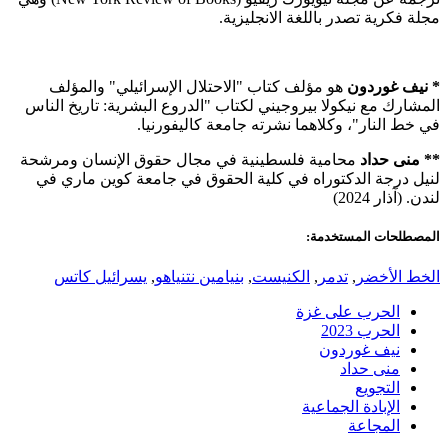
مجلة فكرية تصدر باللغة الانجليزية.
*
نيف غوردون
هو مؤلف كتاب "الاحتلال الإسرائيلي" والمؤلف
المشارك مع نيكولا بيروجيني لكتاب "الدروع البشرية: تاريخ الناس
في خط النار"، وكلاهما نشرته جامعة كاليفورنيا.
**
منى حداد
محامية فلسطينية في مجال حقوق الإنسان ومرشحة
لنيل درجة الدكتوراه في كلية الحقوق في جامعة كوين ماري في
لندن. (آذار 2024)
المصطلحات المستخدمة:
الخط الأخضر
,
تدمر
,
الكنيست
,
بنيامين نتنياهو
,
يسرائيل كاتس
الحرب على غزة
الحرب 2023
نيف غوردون
منى حداد
التجويع
الإبادة الجماعية
المجاعة