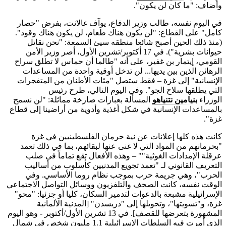
وأضاف: "ما كان لن يكون".
في اليوم نفسه، طالب وزير الدفاع، يوآف غالانت، بفرض "حصار
كامل" على القطاع: "لن يكون هناك طعام، لن يكون هناك وقود".
(منذ ذلك الحين أصبح شائعا منطقه سيئ السمعة: "نحن نقاتل
حيوانات بشرية"). في 17 أكتوبر/تشرين الأول، أصر وزير الأمن
القومي، إيتمار بن غفير، على أنه "طالما أن حماس لا تطلق سراح
الرهائن الذين بين يديها... لن تدخل أوقية واحدة من المساعدات
الإنسانية" إلى غزة – فقط ستصل "مئات الأطنان من المتفجرات
التي يطلقها سلاح الجو". وفي اليوم التالي، طرح رئيس
الوزراء
بنيامين نتنياهو
المسألة بعبارات صارخة مماثلة: "لن نسمح
بالمساعدات الإنسانية في شكل أغذية وأدوية من أراضينا إلى قطاع
غزة".
كانت هذه كلها إعلانات عن نية حرمان الفلسطينيين في غزة
"ﺑﺤﺮﻣﺎﻧﻬﻢ ﻣﻦ اﻟﻤﻮاد اﻟﺘﻲ ﻻ ﻏﻨﻰ ﻋﻨﻬﺎ ﻟﺒﻘﺎﺋﻬﻢ، ﺑﻤﺎ ﻓﻲ ذﻟﻚ تعمد
ﻋﺮﻗﻠﺔ اﻹﻣﺪادات اﻟﻐﻮﺛﻴﺔ"" – وهذه الأفعال تقع تماماً في صلب
التعريف القانوني لـ "تعمد تجويع المدنيين كأسلوب من أساليب
الحرب"، وهي جريمة حرب بموجب نظام روما الأساسي. وفي
الوقت نفسه، كانت الصحف والتلفزيون ووسائل التواصل الاجتماعي
الإسرائيلية مشبعة بالدعوات لتدمير السكان، كليا أو جزئيا: "محو"
غزة، و"تسويتها"، وتحويلها إلى "دريسدن" [المدنية الألمانية
المشهورة بتعرضها للقصف]. في 13 تشرين الأول/أكتوبر - وهو اليوم
الذي أمرت فيه السلطات الإسرائيلية 1.1 مليون شخص في شمال