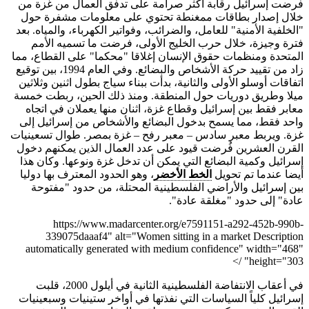
فرضت إسرائيل رقابة أكثر صرامة على تدفق العمال من غزة من
خلال إصدار بطاقات ممغنطة تحتوي على معلومات مشفرة حول
"الخلفية الأمنية" للعامل، والضرائب، وفواتير الكهرباء، والمياه. بعد
فترة وجيزة، خلال حرب الخليج الأولى، فرضت ما تسميه الأمم
المتحدة ومنظمات حقوق الإنسان إغلاقا "محكما" على القطاع، مما
زاد من تقييد حركة الأشخاص والبضائع. وفي العام 1994، بين توقيع
اتفاقات أوسلو الأولى والثانية، بدأت ببناء سياج بطول اثنين وثلاثين
ميلا وطريق دوريات حول المنطقة. ومنذ ذلك الحين، ربطت خمسة
معابر فقط بين إسرائيل وقطاع غزة، اثنان منها يعملان في اتجاه
واحد فقط، مما يسمح بدخول البضائع والأشخاص من إسرائيل إلى
غزة. ويربط معبر سادس – معبر رفح – غزة بمصر. طوال تسعينيات
القرن العشرين فُرضت قيود على عدد العمال الذين يمكنهم دخول
إسرائيل وكمية البضائع التي يمكن أن تدخل غزة ونوعها. وكان هذا
أيضا عندما تم تحويل
الخط الأخضر
، وهو الحدود المعترف بها دوليا
بين إسرائيل والأراضي الفلسطينية المحتلة، من حدود "مفتوحة
عادة" إلى حدود "مغلقة عادة".
https://www.madarcenter.org/e7591151-a292-452b-990b-
339075daaaf4" alt="Women sitting in a market Description
automatically generated with medium confidence" width="468"
height="303" />
في أعقاب الانتفاضة الفلسطينية الثانية في أيلول 2000، قلبت
إسرائيل كلياً السياسات التي نفذتها في أواخر ستينيات وسبعينيات