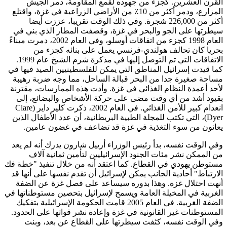
القرن العشرين. كجزء من جهوده لقمع المقاومة، دمر الجيش
المزارع، ودمر أكثر من 10٪ من الأراضي الزراعية في غزة، واقتلع
أكثر من 226,000 شجرة. وفي ذلك الوقت تقريبا، عززت أيضا
سيطرتها على الجو والبحر في غزة، وقصفت المطار الذي بني في
العام 1998 كجزء من اتفاقات أوسلو، وفي العام 2002، دمرت ميناءً
بحريا كان تحالف هولندي-فرنسي يعمل على بنائه كجزء من
الاتفاقات التي تم التوصل إليها في مذكرة شرم الشيخ عام 1999.
كما قيدت إسرائيل المناطق التي يمكن للفلسطينيين الصيد فيها في
مساحة صغيرة جدا من البحر قبالة الساحل، مما وجه ضربة رهيبة
لأحد أعمدة النظام الغذائي في غزة. وأدت هذه الممارسات، مقترنة
بقيود أشد من أي وقت مضى على حركة الأشخاص والبضائع، إلى
انعدام كبير للأمن الغذائي. في العام 2002، ذكرت كلير داير (Clare
Dyer)، التي تكتب للمجلة الطبية البريطانية، أن عدد الأطفال الذين
يعانون من سوء التغذية في غزة قد تضاعف في غضون عامين.
وفي الوقت نفسه، بدأ رئيس الوزراء أرييل شارون يدرك أنه لم يعد
من الممكن نشر مئات الجنود الإسرائيليين لتأمين ثمانية آلاف
مستوطن يهودي في القطاع. كما اعتقد أنه من خلال تنفيذ "خطة فك
الارتباط" أحادية الجانب يمكن لإسرائيل أن تقدم نفسها على أنها قد
أنهت احتلال غزة. وهذا بدوره سيساعد على فصل غزة عن الضفة
الغربية في المخيلة العامة ويسمح لإسرائيل بتحصين مستوطناتها في
الضفة الغربية. في العام 2005 قامت الحكومة الإسرائيلية بتفكيك
المستوطنات غير القانونية في غزة وإعادة نشر قواتها على الحدود.
وفي الوقت نفسه، كثفت سيطرتها على القطاع عن بعد، وبنت