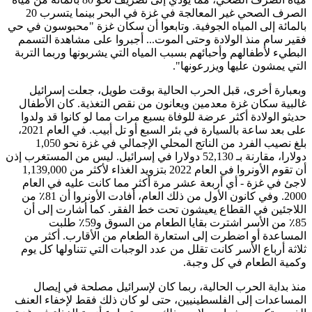
الصرف الصحي غير المعالجة في غزة في البحر بينما يتسرب 20
بالمائة إلى المياه الجوفية. وتابعوا أن سكان غزة "محبوسون في حي
فقير سام منذ الولادة وحتى الموت... أجبروا على مشاهدة التسمم
البطيء لأطفالهم وأحبائهم بسبب المياه التي يشربونها وربما التربة
التي يمشون عليها ويزرعونها".
وبعبارة أخرى، قبل الحرب الحالية بوقت طويل، جعلت إسرائيل
غالبية سكان غزة معدمين ويعانون من نقص التغذية. كان الأطفال
حديثو الولادة أكثر عرضة للوفاة بسبع مرات مما لو كانوا قد ولدوا
على بعد ساعة بالسيارة في بئر السبع أو تل أبيب. في العام 2021،
بلغ نصيب الفرد من الناتج المحلي الإجمالي في غزة نحو 1,050
دولارا، مقارنة بـ 52,130 دولارا في إسرائيل. ليس من المستغرب إذن
أن تقوم الأونروا في العام 2022 بتزويد الغذاء لأكثر من 1,139,000
لاجئ في غزة - أي أربعة عشر مرة أكثر مما كانت عليه في العام
2000. وفي كانون الأول من ذلك العام، أفادت الأونروا أن 81٪ من
اللاجئين في القطاع يعيشون تحت خط الفقر. كما أشارت إلى أن
85٪ من الأسر اشترت بقايا الطعام من السوق و59٪ طلبت
المساعدة أو اضطرت إلى استعارة الطعام من الأقارب. أكثر من
ثلاثة أرباع الأسر كانت تقلل من عدد الوجبات التي تتناولها كل يوم
وكمية الطعام في كل وجبة.
منذ بداية الحرب الحالية، ربما كان لإسرائيل مصلحة في إيصال
المساعدات إلى الفلسطينيين، حتى لو كان ذلك فقط لإخفاء العنف