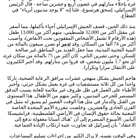
غزة بإخلاء منازلهم في غضون أربع وعشرين ساعة - قال الرئيس
الإسرائيلي، إسحق هرتسوغ، علنا إنه "لا يوجد مدنيون أبرياء" في
القطاع.
منذ ذلك الحين، قصف الجيش الإسرائيلي أحياء بأكملها، مما أسفر
عن مقتل أكثر من 32,000 فلسطيني، منهم أكثر من 13,000 طفل
(هذه الأرقام لا تشمل الأشخاص المفقودين تحت الأنقاض)، وأصيب
أكثر من 74 ألفا من السكان. وقد
تدمر
أو تضرر سبعون بالمائة من
البنية التحتية المدنية، مما جعل العديد من المناطق غير صالحة
للسكن. وحتى تشرين الثاني، كان أكثر من 75 بالمائة من سكان غزة،
أي نحو 1.7 مليون شخص، قد فروا من منازلهم. وقد أجبر الكثيرون
على الانتقال مرارا وتكرارا.
هاجم الجيش بشكل منهجي عشرات مرافق الرعاية الصحية، تاركا
واحدا من كل ثلاثة مستشفيات في غزة يعمل بشكل جزئي، وأجبر
الأطباء على العمل في ظل ظروف غير ملائمة للغاية بسبب التدفق
المستمر للجرحى المدنيين، وكثير منهم من الأطفال. هذا المستوى
من القتل والدمار في مثل هذا الوقت القصير لم يسبق له مثيل في
القرن الحادي والعشرين. وخلصت مقررة الأمم المتحدة الخاصة
المعنية بحالة حقوق الإنسان في الأراضي الفلسطينية، فرانشيسكا
ألبانيز، الأسبوع المنصرم إلى أن "هناك أسبابا معقولة تدفع إلى
الاعتقاد" بأن إسرائيل قد تجاوزت عتبة ارتكاب الإبادة الجماعية.
وفي الوقت نفسه، لا يزال الكثير من إجراءات تسليم المساعدات