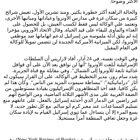
الأكثر وضوحا.
والحالة الراهنة أكثر خطورة بكثير. ومنذ تشرين الأول، تعيش شرائح
كبيرة من سكان غزة في مدارس الأونروا وعياداتها ومبانيها الأخرى،
وتعتمد على الوكالة ليس فقط لكسب العيش، بل للحصول على
الغذاء والمأوى للبقاء على قيد الحياة. وقال الاتحاد الأوروبي مؤخرا
إنه لم يتلق أدلة ملموسة من إسرائيل لدعم اتهاماتها ضد موظفي
الأونروا، لكن الميزانية الأميركية الجديدة لن تتضمن تمويلاً للوكالة
في العام المقبل.
وفي الوقت نفسه، في 24 آذار، أفاد لازاريني أن السلطات
الإسرائيلية أبلغت الأونروا "أنها لن توافق بعد الآن على أي قوافل
غذائية تابعة للأونروا إلى الشمال". وفي مقابلة مع قناة الجزيرة،
شدد سام روز، مدير التخطيط في الوكالة، على أن القرار سيكون له
آثار "دراماتيكية": "ببساطة سيموت المزيد من الناس". وكأن هذا لم
يكن كافيا، فقد أخذ المتظاهرون الإسرائيليون بقيادة مستوطنين من
الضفة الغربية على مدى الأشهر الثلاثة الماضية، ومن الواضح أنهم
غير راضين عن الدمار الذي أحدثته إسرائيل بالفعل، على عاتقهم منع
تسليم المساعدات عند معبر كرم أبو سالم. مع كل تطور جديد، لا
يسع المرء إلا أن يتساءل عما تنوي إسرائيل القيام به لإبادة سكان
غزة وجعل تعافي المنطقة أمراً مستحيلا.
ترجمة عن مجلة نيويورك ريفيو (New York Review of Books) وهي