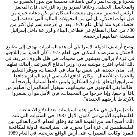
شجرة وزودت المزارعين بأصناف محسنة من بذور الخضروات
والمحاصيل الحقلية. وخلافا لتقرير وزارة الزراعة، فإن المحفز
الرئيس لتحسين مستوى معيشة السكان لم يكن دعاية خيرة من
قبل قوات احتلال، بل أتى من التحويلات المالية التي تدفقت إلى
اقتصاد غزة منذ أوائل عام 1970، بعد أن أدرجت إسرائيل أكثر من
30٪ من عمال القطاع في قطاعي البناء والزراعة داخل إسرائيل
مستغلة عمالتهم الرخيصة.
يوضح أرشيف الدولة الإسرائيلي أن هذه المبادرات تهدف إلى تطبيع
الاحتلال واسترضاء السكان. في العام 1973، كان العديد من اللاجئين
في غزة لا يزالون يعيشون في مخيمات في ظل ظروف مزرية. في
ذلك العام، اقترح موشيه ديان، وزير الدفاع الإسرائيلي آنذاك، نقلهم
إلى "مدن جديدة، في شقق بها مياه في الحنفيات، وتوفّر التعليم
والخدمات للأطفال". وكان الدافع الأساسي لهذه المبادرة دافعاً
استراتيجياً [يتعلق بإدارة السكان] وليس دافعاً انسانياً. وأوضح أنه
"طالما بقي اللاجئون في مخيماتهم، سيقول أطفالهم إن أصلهم من
يافا أو حيفا. وإذا خرجوا من المخيمات، فإن الأمل هو أن يشعروا
بالارتباط بأرضهم الجديدة".
بدأت إسرائيل في عكس هذه السياسات بعد اندلاع الانتفاضة
الفلسطينية الأولى في كانون الأول 1987. في السنوات التي تلت
ذلك، أصبح الحد من القيمة الغذائية وخلق انعدام الأمن الغذائي بين
الفلسطينيين في غزة أمرا محوريا في استراتيجية الدولة لمكافحة
التمرد. وكانت التغييرات على أرض الواقع تدريجية. في العام 1989