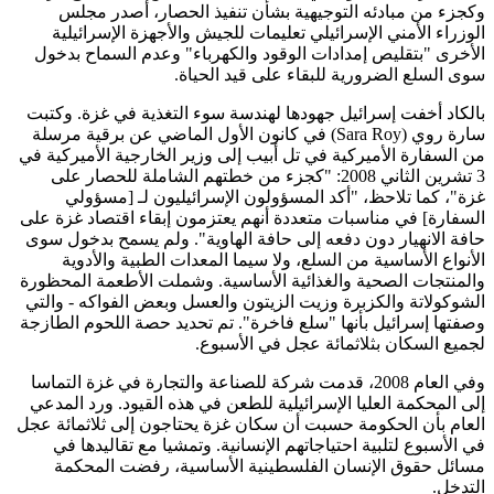
وكجزء من مبادئه التوجيهية بشأن تنفيذ الحصار، أصدر مجلس
الوزراء الأمني الإسرائيلي تعليمات للجيش والأجهزة الإسرائيلية
الأخرى "بتقليص إمدادات الوقود والكهرباء" وعدم السماح بدخول
سوى السلع الضرورية للبقاء على قيد الحياة.
بالكاد أخفت إسرائيل جهودها لهندسة سوء التغذية في غزة. وكتبت
سارة روي (Sara Roy) في كانون الأول الماضي عن برقية مرسلة
من السفارة الأميركية في تل أبيب إلى وزير الخارجية الأميركية في
3 تشرين الثاني 2008: "كجزء من خطتهم الشاملة للحصار على
غزة"، كما تلاحظ، "أكد المسؤولون الإسرائيليون لـ [مسؤولي
السفارة] في مناسبات متعددة أنهم يعتزمون إبقاء اقتصاد غزة على
حافة الانهيار دون دفعه إلى حافة الهاوية". ولم يسمح بدخول سوى
الأنواع الأساسية من السلع، ولا سيما المعدات الطبية والأدوية
والمنتجات الصحية والغذائية الأساسية. وشملت الأطعمة المحظورة
الشوكولاتة والكزبرة وزيت الزيتون والعسل وبعض الفواكه - والتي
وصفتها إسرائيل بأنها "سلع فاخرة". تم تحديد حصة اللحوم الطازجة
لجميع السكان بثلاثمائة عجل في الأسبوع.
وفي العام 2008، قدمت شركة للصناعة والتجارة في غزة التماسا
إلى المحكمة العليا الإسرائيلية للطعن في هذه القيود. ورد المدعي
العام بأن الحكومة حسبت أن سكان غزة يحتاجون إلى ثلاثمائة عجل
في الأسبوع لتلبية احتياجاتهم الإنسانية. وتمشيا مع تقاليدها في
مسائل حقوق الإنسان الفلسطينية الأساسية، رفضت المحكمة
التدخل.