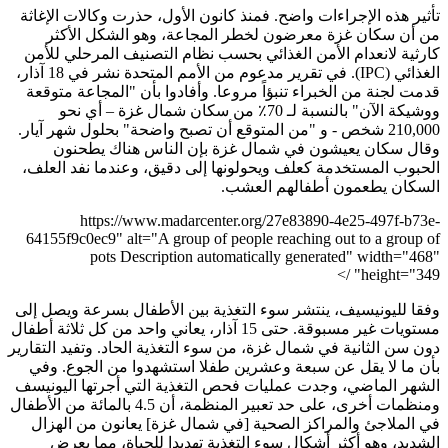
تأثير هذه الإجراءات واضح. فمنذ كانون الأول، حذرت وكالات الإغاثة
من أن سكان غزة معرضون لخطر المجاعة، وهو الشكل الأكثر
كارثية لانعدام الأمن الغذائي بحسب نظام التصنيف المرحلي للأمن
الغذائي (IPC). في تقرير مدعوم من الأمم المتحدة نشر في 18 آذار،
قدمت لجنة من الخبراء تنبؤاً مروعا. وأفادوا بأن "المجاعة متوقعة
ووشيكة الآن" بالنسبة لـ 70٪ من سكان شمال غزة – أي نحو
210,000 شخص - و "من المتوقع أن تصبح واضحة" بحلول شهر آيار.
وقال سكان يعيشون في شمال غزة بإن الناس هناك يطحنون
الحبوب المستخدمة كعلف ويحولونها إلى دقيق، وعندما نفد العلف،
السكان يطعمون أطفالهم العشب.
https://www.madarcenter.org/27e83890-4e25-497f-b73e-
64155f9c0ec9" alt="A group of people reaching out to a group of
pots Description automatically generated" width="468"
height="349" />
وفقا لليونيسيف، ينتشر سوء التغذية بين الأطفال بسرعة ويصل إلى
مستويات غير مسبوقة. حتى 15 آذار، يعاني واحد من كل ثلاثة أطفال
دون سن الثانية في شمال غزة، من سوء التغذية الحاد. وتفيد التقارير
بأن ما لا يقل عن سبعة وعشرين طفلا استشهدوا من الجوع. وفي
الشهر الماضي، وجدت عمليات فحص التغذية التي أجرتها اليونيسف
ومنظمات أخرى، على حد تعبير المنظمة، أن 4.5 بالمائة من الأطفال
في الملاجئ والمراكز الصحية [في شمال غزة] يعانون من الهزال
الشديد، وهو أكثر أشكال سوء التغذية تهديدا للحياة، مما يعرض