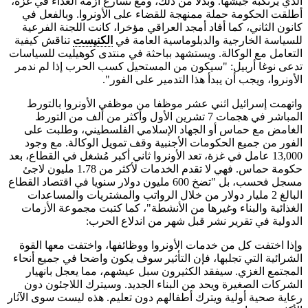
الذي يرتكبه جيشها. وبدلا من ذلك، ومع تسارع أزمة الغذاء في غزة،
أطلقت الحكومة حملة ممنهجة للقضاء على الأونروا. وبالفعل في
كانون الثاني، كما أفاد أمجد العراقي مؤخرا، كانت اللجنة الفرعية
للسياسة الخارجية والدبلوماسية العامة في
الكنيست
تناقش كيفية
التعامل مع الوكالة. ويستشهد بباحثة في منتدى كوهيليت للسياسات
تدعى نوغا أربيل: "سيكون من المستحيل كسب الحرب إذا لم ندمر
الأونروا، ويجب أن يبدأ هذا التدمير على الفور".
واتهمت إسرائيل اثني عشر موظفا من موظفي الأونروا بالتورط
المباشر في هجمات 7 تشرين الأول وأكثر من ألف من التورط
الغامض مع حماس أو الجهاد الإسلامي الفلسطيني، وطلبت على
الفور من جميع الحكومات الأجنبية وقف تمويل الوكالة. مع وجود
13,000 عامل في غزة، تعد الأونروا ثاني أكبر مُشغل في القطاع، بعد
حكومة حماس. فهي لا تقدم الخدمات لأكثر من 1.78 مليون لاجئ
مسجل فحسب، بل "تضخ 600 مليون دولار سنويا في اقتصاد القطاع
البالغ 2 مليار دولار من خلال الرواتب والمشتريات والمساعدات
الغذائية والبناء وغيرها من الأنشطة"، كما كتبت مجموعة الأزمات
الدولية في تقرير نشر قبل شهر من اندلاع الحرب:
وإذا اختفت كل من خدمات الأونروا ووظائفها، واختفت معها القوة
الشرائية التي تجلبها، فإن التأثير سوف يكون واضحا في جميع أنحاء
المجتمع الغزي. سيفقد الكثيرون سبل عيشهم، مما يعجل بانهيار
الشركات الصغيرة ويحد من البناء الجديد. وسيترك اللاجئون دون
رعاية صحية أولية ويترك أطفالهم دون تعليم. هذه ليست سوى الآثار