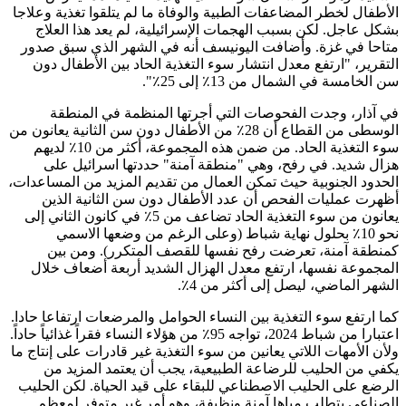
الأطفال لخطر المضاعفات الطبية والوفاة ما لم يتلقوا تغذية وعلاجا
بشكل عاجل. لكن بسبب الهجمات الإسرائيلية، لم يعد هذا العلاج
متاحا في غزة. وأضافت اليونيسف أنه في الشهر الذي سبق صدور
التقرير، "ارتفع معدل انتشار سوء التغذية الحاد بين الأطفال دون
سن الخامسة في الشمال من 13٪ إلى 25٪".
في آذار، وجدت الفحوصات التي أجرتها المنظمة في المنطقة
الوسطى من القطاع أن 28٪ من الأطفال دون سن الثانية يعانون من
سوء التغذية الحاد. من ضمن هذه المجموعة، أكثر من 10٪ لديهم
هزال شديد. في رفح، وهي "منطقة آمنة" حددتها اسرائيل على
الحدود الجنوبية حيث تمكن العمال من تقديم المزيد من المساعدات،
أظهرت عمليات الفحص أن عدد الأطفال دون سن الثانية الذين
يعانون من سوء التغذية الحاد تضاعف من 5٪ في كانون الثاني إلى
نحو 10٪ بحلول نهاية شباط (وعلى الرغم من وضعها الاسمي
كمنطقة آمنة، تعرضت رفح نفسها للقصف المتكرر). ومن بين
المجموعة نفسها، ارتفع معدل الهزال الشديد أربعة أضعاف خلال
الشهر الماضي، ليصل إلى أكثر من 4٪.
كما ارتفع سوء التغذية بين النساء الحوامل والمرضعات ارتفاعا حادا.
اعتبارا من شباط 2024، تواجه 95٪ من هؤلاء النساء فقراً غذائياً حاداً.
ولأن الأمهات اللاتي يعانين من سوء التغذية غير قادرات على إنتاج ما
يكفي من الحليب للرضاعة الطبيعية، يجب أن يعتمد المزيد من
الرضع على الحليب الاصطناعي للبقاء على قيد الحياة. لكن الحليب
الصناعي يتطلب مياها آمنة ونظيفة، وهو أمر غير متوفر لمعظم