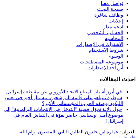
تواصل معنا
صفحة البحث
وظائف شاغرة
إعلانات
ادعم مدار
الحساب الشخصي
المحاسبه
الاشتراك في الإصدارات
شروط الاستخدام
الوسوم
موسوعة المصطلحات
أين أجد الإصدارات
احدث المقالات
في أبرز أسباب امتناع الاتحاد الأوروبي عن مقاطعة إسرائيل
سيطرة نتنياهو على قائمة المرشحين- مسمار أخير في نعش
الليكود بوصفه الحزب المؤسساتي الأكبر؟
حول دلالة تحوّل قضية "التدخل في الانتخابات البرلمانية" إلى
موضوع أمني وسياسي حاضر بقوّة في النقاش العام في
إسرائيل!
العنوان:
عمارة ابن خلدون الطابق الثاني. المصيون، رام الله،
فلسطين.