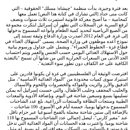
بعد فترة وجيزة، بدأت منظمة "چيشاه/ مسلك" الحقوقية – التي
كانت منى حداد [التي تشارك في كتابة هذا النص] تعمل معها
كمحامية – ما أصبح معركة قانونية استمرت ثلاث سنوات ونصف
لرفع السرية عن السجلات التي تظهر أن إسرائيل ابتكرت مجموعة
من الصيغ الرياضية لتحديد كمية الطعام وأنواعه المسموح بدخولها
إلى غزة. في العام 2012 أصدرت وزارة الدفاع وثيقة تستند إلى
نموذج أعده موظفون في وزارة الصحة، يسمى "استهلاك الغذاء في
قطاع غزة - الخطوط الحمراء". ويشمل على جداول ورسوم بيانية
حول الاستهلاك الغذائي اليومي حسب الجنس والعمر ويتم احتساب
الحد الأدنى من السعرات الحرارية التي من شأنها أن تسمح "بالتغذية
الكافية على حد الكفاف دون تطور سوء التغذية".
افترضت الوثيقة أن الفلسطينيين في غزة لن يكونوا قادرين على
استيراد سوى كميات محدودة من "المواد الغذائية الأساسية"، مثل
الدقيق والأرز والزيت والفواكه والخضروات واللحوم والأسماك
والحليب المجفف وحليب الأطفال، والتي حسبت إسرائيل أنه يمكن
تسليمها بسبع وسبعين شاحنة في اليوم. وبإضافة الأدوية والمعدات
الطبية ومنتجات النظافة والمنتجات الزراعية، بلغ عدد الشاحنات
المسموح بدخولها يوميا، خمسة أيام في الأسبوع، 106 شاحنات –
بالإضافة إلى ستين شاحنة محملة بالقمح أسبوعيا عبر حزام ناقل
عند "معبر كارني"، ليصل إجمالي عدد الشاحنات المسموح بها 118
شاحنة يوميا. واعتبرت هذه الحسابات أن المواد الغذائية التي تدخل
غزة ستوزع بالتساوي بين السكان، وهو افتراض لم يسبق له مثيل