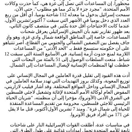
محظورا. إن المساعدات التي تصل إلى غزة هي، كما حذرت وكالات
الأمم المتحدة، "مجرد جزء لا يذكر مما هو مطلوب". حتى الآن،
سمحت إسرائيل بدخول ما معدله 112 شاحنة يوميا، أي أقل من ربع
العدد الذي دخل يوميا في الأشهر التي سبقت 7 أكتوبر/تشرين الأول،
عندما كانت الاحتياجات أقل حدة بكثير. في منتصف كانون الثاني،
بعد ظهور تقارير تفيد بأن الجيش الإسرائيلي يعرقل شحنات
المساعدات، خاصة إلى المناطق الواقعة شمال وادي غزة، وهو وادٍ
جاف يفصل بين النصفين الشمالي والجنوبي من القطاع، أصر نتنياهو
على أن حكومته ستسمح فقط بـ "الحد الأدنى" من المساعدات
اللازمة لمنع حدوث أزمة إنسانية. في الأسابيع الستة التي سبقت 12
شباط، منعت السلطات الوصول إلى 51 بالمئة من البعثات التي
خططت لها المنظمات الإنسانية لإيصال المساعدات إلى الشمال.
أدت هذه القيود إلى تقليل قدرة العاملين في المجال الإنساني على
توزيع المعونة، وكذلك بروز التهديدات التي تهدد سلامة العاملين في
المجال الإنساني وداخل المواقع المختلفة. وقد أشار فيليب لازاريني،
المفوض العام لوكالة الأمم المتحدة لإغاثة وتشغيل لاجئي فلسطين
في الشرق الأدنى (الأونروا)، مؤخرا إلى أن منظمته، "شريان الحياة
الرئيسي للاجئي فلسطين، محرومة من تقديم المساعدة المنقذة
للحياة إلى شمال غزة". ومنذ 7 تشرين الأول/أكتوبر، قتل ما لا يقل
عن 171 من أفراد فريق الأونروا.
في مناسبات عدة، أطلقت القوات الإسرائيلية النار على شاحنات
تابعة للأمم المتحدة تحمل إمدادات غذائية على طول الطرق التي