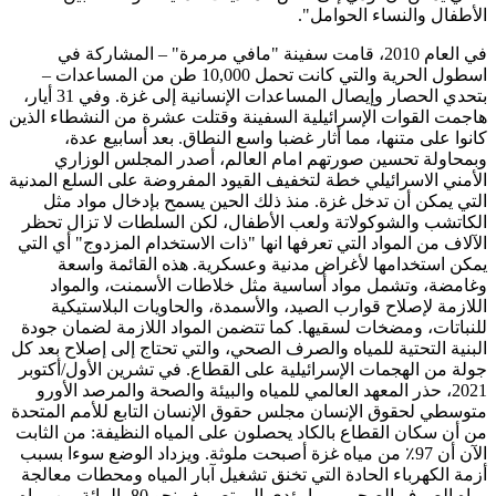
الأطفال والنساء الحوامل".
في العام 2010، قامت سفينة "مافي مرمرة" – المشاركة في
اسطول الحرية والتي كانت تحمل 10,000 طن من المساعدات –
بتحدي الحصار وإيصال المساعدات الإنسانية إلى غزة. وفي 31 أيار،
هاجمت القوات الإسرائيلية السفينة وقتلت عشرة من النشطاء الذين
كانوا على متنها، مما أثار غضبا واسع النطاق. بعد أسابيع عدة،
وبمحاولة تحسين صورتهم امام العالم، أصدر المجلس الوزاري
الأمني الاسرائيلي خطة لتخفيف القيود المفروضة على السلع المدنية
التي يمكن أن تدخل غزة. منذ ذلك الحين يسمح بإدخال مواد مثل
الكاتشب والشوكولاتة ولعب الأطفال، لكن السلطات لا تزال تحظر
الآلاف من المواد التي تعرفها انها "ذات الاستخدام المزدوج" أي التي
يمكن استخدامها لأغراض مدنية وعسكرية. هذه القائمة واسعة
وغامضة، وتشمل مواد أساسية مثل خلاطات الأسمنت، والمواد
اللازمة لإصلاح قوارب الصيد، والأسمدة، والحاويات البلاستيكية
للنباتات، ومضخات لسقيها. كما تتضمن المواد اللازمة لضمان جودة
البنية التحتية للمياه والصرف الصحي، والتي تحتاج إلى إصلاح بعد كل
جولة من الهجمات الإسرائيلية على القطاع. في تشرين الأول/أكتوبر
2021، حذر المعهد العالمي للمياه والبيئة والصحة والمرصد الأورو
متوسطي لحقوق الإنسان مجلس حقوق الإنسان التابع للأمم المتحدة
من أن سكان القطاع بالكاد يحصلون على المياه النظيفة: من الثابت
الآن أن 97٪ من مياه غزة أصبحت ملوثة. ويزداد الوضع سوءا بسبب
أزمة الكهرباء الحادة التي تخنق تشغيل آبار المياه ومحطات معالجة
مياه الصرف الصحي، مما يؤدي إلى تصريف نحو 80 بالمائة من مياه