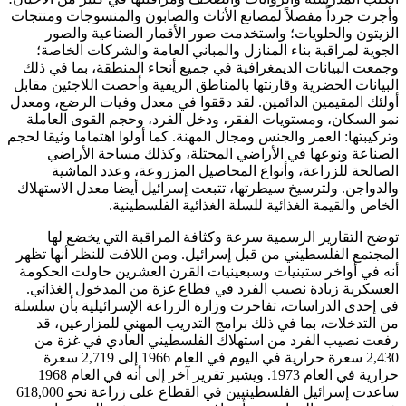
وأجرت جرداً مفصلاً لمصانع الأثاث والصابون والمنسوجات ومنتجات
الزيتون والحلويات؛ واستخدمت صور الأقمار الصناعية والصور
الجوية لمراقبة بناء المنازل والمباني العامة والشركات الخاصة؛
وجمعت البيانات الديمغرافية في جميع أنحاء المنطقة، بما في ذلك
البيانات الحضرية وقارنتها بالمناطق الريفية وأحصت اللاجئين مقابل
أولئك المقيمين الدائمين. لقد دققوا في معدل وفيات الرضع، ومعدل
نمو السكان، ومستويات الفقر، ودخل الفرد، وحجم القوى العاملة
وتركيبتها: العمر والجنس ومجال المهنة. كما أولوا اهتماما وثيقا لحجم
الصناعة ونوعها في الأراضي المحتلة، وكذلك مساحة الأراضي
الصالحة للزراعة، وأنواع المحاصيل المزروعة، وعدد الماشية
والدواجن. ولترسيخ سيطرتها، تتبعت إسرائيل أيضا معدل الاستهلاك
الخاص والقيمة الغذائية للسلة الغذائية الفلسطينية.
توضح التقارير الرسمية سرعة وكثافة المراقبة التي يخضع لها
المجتمع الفلسطيني من قبل إسرائيل. ومن اللافت للنظر أنها تظهر
أنه في أواخر ستينيات وسبعينيات القرن العشرين حاولت الحكومة
العسكرية زيادة نصيب الفرد في قطاع غزة من المدخول الغذائي.
في إحدى الدراسات، تفاخرت وزارة الزراعة الإسرائيلية بأن سلسلة
من التدخلات، بما في ذلك برامج التدريب المهني للمزارعين، قد
رفعت نصيب الفرد من استهلاك الفلسطيني العادي في غزة من
2,430 سعرة حرارية في اليوم في العام 1966 إلى 2,719 سعرة
حرارية في العام 1973. ويشير تقرير آخر إلى أنه في العام 1968
ساعدت إسرائيل الفلسطينيين في القطاع على زراعة نحو 618,000