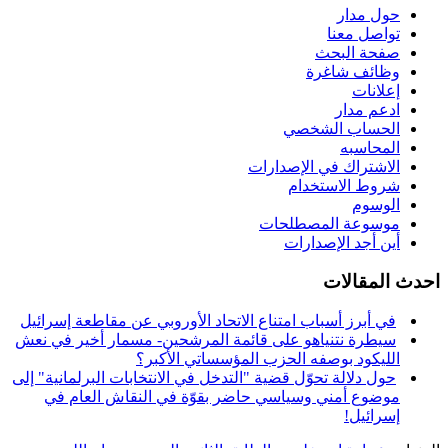
حول مدار
تواصل معنا
صفحة البحث
وظائف شاغرة
إعلانات
ادعم مدار
الحساب الشخصي
المحاسبه
الاشتراك في الإصدارات
شروط الاستخدام
الوسوم
موسوعة المصطلحات
أين أجد الإصدارات
احدث المقالات
في أبرز أسباب امتناع الاتحاد الأوروبي عن مقاطعة إسرائيل
سيطرة نتنياهو على قائمة المرشحين- مسمار أخير في نعش
الليكود بوصفه الحزب المؤسساتي الأكبر؟
حول دلالة تحوّل قضية "التدخل في الانتخابات البرلمانية" إلى
موضوع أمني وسياسي حاضر بقوّة في النقاش العام في
إسرائيل!