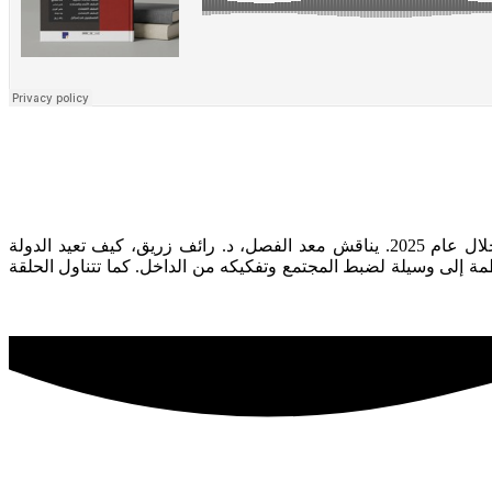
نستعرض في هذه الحلقة الفصل السابع والأخير من تقرير "مدار" الاستراتيجي لعام 2026، الذي يرصد أوضاع الفلسطينيين في إسرائيل خلال عام 2025. يناقش معد الفصل، د. رائف زريق، كيف تعيد الدولة
مة إلى وسيلة لضبط المجتمع وتفكيكه من الداخل. كما تتناول الحلقة