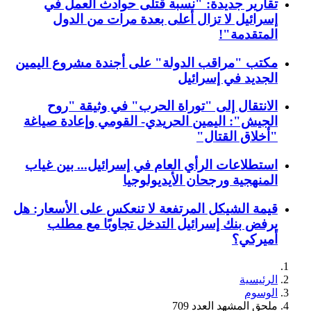
تقارير جديدة: "نسبة قتلى حوادث العمل في
إسرائيل لا تزال أعلى بعدة مرات من الدول
المتقدمة"!
مكتب "مراقب الدولة" على أجندة مشروع اليمين
الجديد في إسرائيل
الانتقال إلى "توراة الحرب" في وثيقة "روح
الجيش": اليمين الحريدي- القومي وإعادة صياغة
"أخلاق القتال"
استطلاعات الرأي العام في إسرائيل... بين غياب
المنهجية ورجحان الأيديولوجيا
قيمة الشيكل المرتفعة لا تنعكس على الأسعار: هل
يرفض بنك إسرائيل التدخل تجاوبًا مع مطلب
أميركي؟
الرئيسية
الوسوم
ملحق المشهد العدد 709