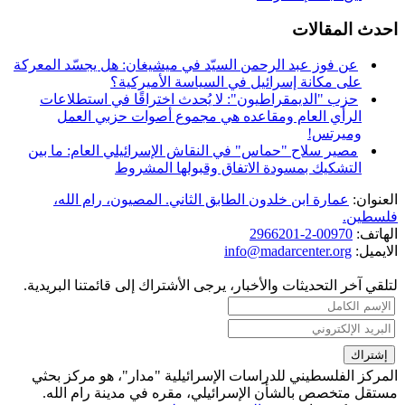
احدث المقالات
عن فوز عبد الرحمن السيّد في ميشيغان: هل يجسّد المعركة
على مكانة إسرائيل في السياسة الأميركية؟
حزب "الديمقراطيون": لا يُحدث اختراقًا في استطلاعات
الرأي العام ومقاعده هي مجموع أصوات حزبي العمل
وميرتس!
مصير سلاح "حماس" في النقاش الإسرائيلي العام: ما بين
التشكيك بمسودة الاتفاق وقبولها المشروط
العنوان:
عمارة ابن خلدون الطابق الثاني. المصيون، رام الله،
فلسطين.
الهاتف:
00970-2-2966201
الايميل:
info@madarcenter.org
لتلقي آخر التحديثات والأخبار، يرجى الأشتراك إلى قائمتنا البريدية.
المركز الفلسطيني للدراسات الإسرائيلية "مدار"، هو مركز بحثي
مستقل متخصص بالشأن الإسرائيلي، مقره في مدينة رام الله.