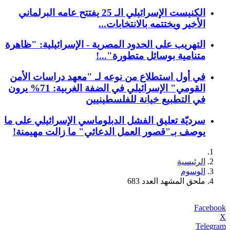
الكنيست الإسرائيلي الـ 25 يفتتح عامه البرلماني
الأخير ويختتمه بالانتخابات...
التهريب على الحدود المصرية - الإسرائيلية: "ظاهرة
متنامية بوسائل متطورة"...!
في أول استطلاع من نوعه لـ "معهد دراسات الأمن
القومي" الإسرائيلي في الضفة الغربية: 71% يرون
في التطبيع خيانة للفلسطينيين
سرديّة تعليق الفشل الدبلوماسي الإسرائيلي على ما
يوصف بـ"قصور العمل الدعائي" ما زالت مهيمنة!
الرئيسية
الوسوم
ملحق المشهد العدد 683
Facebook
X
Telegram