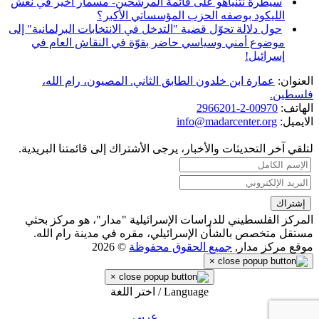
سيطرة نتنياهو على قائمة المرشحين- مسمار أخير في نعش
الليكود بوصفه الحزب المؤسساتي الأكبر؟
حول دلالة تحوّل قضية "التدخل في الانتخابات البرلمانية" إلى
موضوع أمني وسياسي حاضر بقوّة في النقاش العام في
إسرائيل!
العنوان:
عمارة ابن خلدون الطابق الثاني. المصيون، رام الله،
فلسطين.
الهاتف:
00970-2-2966201
الايميل:
info@madarcenter.org
لتلقي آخر التحديثات والأخبار، يرجى الأشتراك إلى قائمتنا البريدية.
المركز الفلسطيني للدراسات الإسرائيلية "مدار"، هو مركز بحثي
مستقل متخصص بالشأن الإسرائيلي، مقره في مدينة رام الله.
موقع مركز مدار,
جميع الحقوق محفوظة
© 2026
×
×
Language / اختر اللغة
عربي