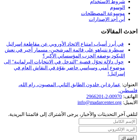
شروط الاستخدام
الوسوم
موسوعة المصطلحات
أين أجد الإصدارات
احدث المقالات
في أبرز أسباب امتناع الاتحاد الأوروبي عن مقاطعة إسرائيل
سيطرة نتنياهو على قائمة المرشحين- مسمار أخير في نعش
الليكود بوصفه الحزب المؤسساتي الأكبر؟
حول دلالة تحوّل قضية "التدخل في الانتخابات البرلمانية" إلى
موضوع أمني وسياسي حاضر بقوّة في النقاش العام في
إسرائيل!
العنوان:
عمارة ابن خلدون الطابق الثاني. المصيون، رام الله،
فلسطين.
الهاتف:
00970-2-2966201
الايميل:
info@madarcenter.org
لتلقي آخر التحديثات والأخبار، يرجى الأشتراك إلى قائمتنا البريدية.