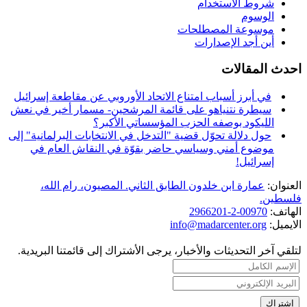
شروط الاستخدام
الوسوم
موسوعة المصطلحات
أين أجد الإصدارات
احدث المقالات
في أبرز أسباب امتناع الاتحاد الأوروبي عن مقاطعة إسرائيل
سيطرة نتنياهو على قائمة المرشحين- مسمار أخير في نعش
الليكود بوصفه الحزب المؤسساتي الأكبر؟
حول دلالة تحوّل قضية "التدخل في الانتخابات البرلمانية" إلى
موضوع أمني وسياسي حاضر بقوّة في النقاش العام في
إسرائيل!
العنوان:
عمارة ابن خلدون الطابق الثاني. المصيون، رام الله،
فلسطين.
الهاتف:
00970-2-2966201
الايميل:
info@madarcenter.org
لتلقي آخر التحديثات والأخبار، يرجى الأشتراك إلى قائمتنا البريدية.