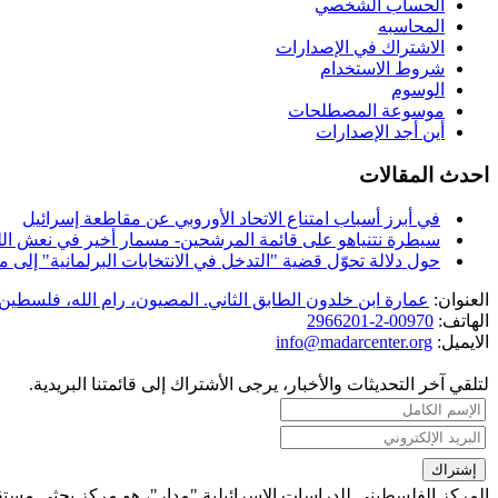
الحساب الشخصي
المحاسبه
الاشتراك في الإصدارات
شروط الاستخدام
الوسوم
موسوعة المصطلحات
أين أجد الإصدارات
احدث المقالات
في أبرز أسباب امتناع الاتحاد الأوروبي عن مقاطعة إسرائيل
سيطرة نتنياهو على قائمة المرشحين- مسمار أخير في نعش الل
حول دلالة تحوّل قضية "التدخل في الانتخابات البرلمانية" إل
العنوان:
عمارة ابن خلدون الطابق الثاني. المصيون، رام الله، فلسطين.
الهاتف:
00970-2-2966201
الايميل:
info@madarcenter.org
لتلقي آخر التحديثات والأخبار، يرجى الأشتراك إلى قائمتنا البريدية.
المركز الفلسطيني للدراسات الإسرائيلية "مدار"، هو مركز بحثي مست