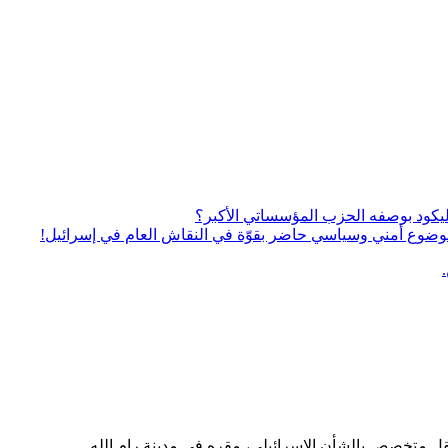
يكود بوصفه الحزب المؤسساتي الأكبر؟
ى موضوع أمني وسياسي حاضر بقوّة في النقاش العام في إسرائيل!
قل متخصص بالشأن الإسرائيلي، مقره في مدينة رام الله.