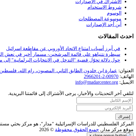
الاشتراك في الإصدارات
شروط الاستخدام
الوسوم
موسوعة المصطلحات
أين أجد الإصدارات
احدث المقالات
في أبرز أسباب امتناع الاتحاد الأوروبي عن مقاطعة إسرائيل
سيطرة نتنياهو على قائمة المرشحين- مسمار أخير في نعش الل
حول دلالة تحوّل قضية "التدخل في الانتخابات البرلمانية" إل
العنوان:
عمارة ابن خلدون الطابق الثاني. المصيون، رام الله، فلسطين.
الهاتف:
00970-2-2966201
الايميل:
info@madarcenter.org
لتلقي آخر التحديثات والأخبار، يرجى الأشتراك إلى قائمتنا البريدية.
المركز الفلسطيني للدراسات الإسرائيلية "مدار"، هو مركز بحثي مست
موقع مركز مدار,
جميع الحقوق محفوظة
© 2026
×