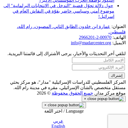
الليكود بوصفه الحزب المؤسساتي الأكبر؟
حول دلالة تحوّل قضية "التدخل في الانتخابات البرلمانية" إلى
موضوع أمني وسياسي حاضر بقوّة في النقاش العام في
إسرائيل!
العنوان:
عمارة ابن خلدون الطابق الثاني. المصيون، رام الله،
فلسطين.
الهاتف:
00970-2-2966201
الايميل:
info@madarcenter.org
لتلقي آخر التحديثات والأخبار، يرجى الأشتراك إلى قائمتنا البريدية.
المركز الفلسطيني للدراسات الإسرائيلية "مدار"، هو مركز بحثي
مستقل متخصص بالشأن الإسرائيلي، مقره في مدينة رام الله.
موقع مركز مدار,
جميع الحقوق محفوظة
© 2026
×
×
Language / اختر اللغة
عربي
English