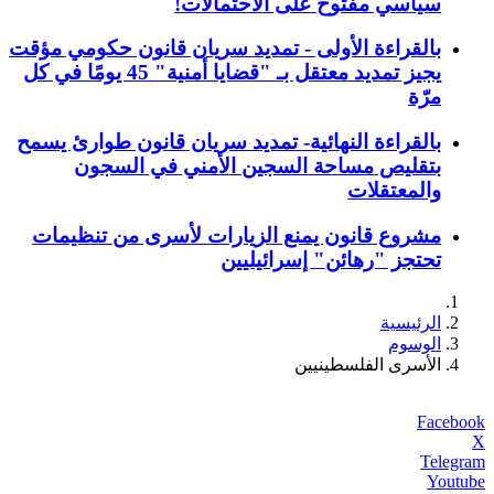
سياسي مفتوح على الاحتمالات!
بالقراءة الأولى - تمديد سريان قانون حكومي مؤقت
يجيز تمديد معتقل بـ "قضايا أمنية" 45 يومًا في كل
مرّة
بالقراءة النهائية- تمديد سريان قانون طوارئ يسمح
بتقليص مساحة السجين الأمني في السجون
والمعتقلات
مشروع قانون يمنع الزيارات لأسرى من تنظيمات
تحتجز "رهائن" إسرائيليين
الرئيسية
الوسوم
الأسرى الفلسطينيين
Facebook
X
Telegram
Youtube