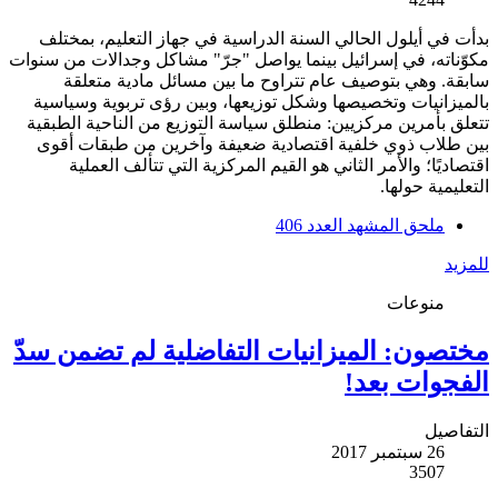
بدأت في أيلول الحالي السنة الدراسية في جهاز التعليم، بمختلف
مكوّناته، في إسرائيل بينما يواصل "جرّ" مشاكل وجدالات من سنوات
سابقة. وهي بتوصيف عام تتراوح ما بين مسائل مادية متعلقة
بالميزانيات وتخصيصها وشكل توزيعها، وبين رؤى تربوية وسياسية
تتعلق بأمرين مركزيين: منطلق سياسة التوزيع من الناحية الطبقية
بين طلاب ذوي خلفية اقتصادية ضعيفة وآخرين من طبقات أقوى
اقتصاديًا؛ والأمر الثاني هو القيم المركزية التي تتألف العملية
التعليمية حولها.
ملحق المشهد العدد 406
للمزيد
منوعات
مختصون: الميزانيات التفاضلية لم تضمن سدّ
الفجوات بعد!
التفاصيل
26 سبتمبر 2017
3507