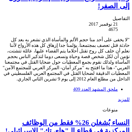
إلى الصفر!
التفاصيل
21 نوفمبر 2017
4675
"لا يخفى على أحد منا حجم الألم والمأساة الذي نشعر به بعد كل
حادثة قتل تعصف بمجتمعنا. يؤلمنا جدا إزهاق كل هذه الأرواح لأننا
نعلم أن خلف كل روح تقتل أحلاما يتم القضاء عليها، عائلة تتشتت،
نؤمن أن لكل شخص قصة وحياة ونسعى دوما لتذكير الناس بحجم
المأساة ولذلك نقوم بجمع المعطيات حول ضحايا القتل في مجتمعنا
العربي"- هذا ما افتتح به "مركز أمان- المركز العربي للمجتمع الآمن"
المعطيات الدقيقة لضحايا القتل في المجتمع العربي الفلسطيني في
الداخل من مطلع العام 2012 إلى يوم 9 تشرين الثاني الجاري.
ملحق المشهد العدد 409
للمزيد
منوعات
النساء يُشغلن 26% فقط من الوظائف
المركزية في قطاع الـ"هاي تك" الإسرائيلي!