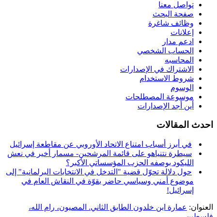
تواصل معنا
صفحة البحث
وظائف شاغرة
إعلانات
ادعم مدار
الحساب الشخصي
المحاسبه
الاشتراك في الإصدارات
شروط الاستخدام
الوسوم
موسوعة المصطلحات
أين أجد الإصدارات
احدث المقالات
في أبرز أسباب امتناع الاتحاد الأوروبي عن مقاطعة إسرائيل
سيطرة نتنياهو على قائمة المرشحين- مسمار أخير في نعش
الليكود بوصفه الحزب المؤسساتي الأكبر؟
حول دلالة تحوّل قضية "التدخل في الانتخابات البرلمانية" إلى
موضوع أمني وسياسي حاضر بقوّة في النقاش العام في
إسرائيل!
العنوان:
عمارة ابن خلدون الطابق الثاني. المصيون، رام الله،
فلسطين.