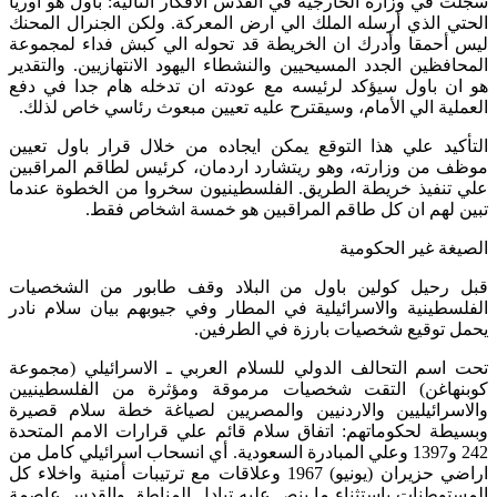
سجلت في وزارة الخارجية في القدس الأفكار التالية: باول هو اوريا
الحتي الذي أرسله الملك الي ارض المعركة. ولكن الجنرال المحنك
ليس أحمقا وأدرك ان الخريطة قد تحوله الي كبش فداء لمجموعة
المحافظين الجدد المسيحيين والنشطاء اليهود الانتهازيين. والتقدير
هو ان باول سيؤكد لرئيسه مع عودته ان تدخله هام جدا في دفع
العملية الي الأمام، وسيقترح عليه تعيين مبعوث رئاسي خاص لذلك.
التأكيد علي هذا التوقع يمكن ايجاده من خلال قرار باول تعيين
موظف من وزارته، وهو ريتشارد اردمان، كرئيس لطاقم المراقبين
علي تنفيذ خريطة الطريق. الفلسطينيون سخروا من الخطوة عندما
تبين لهم ان كل طاقم المراقبين هو خمسة اشخاص فقط.
الصيغة غير الحكومية
قبل رحيل كولين باول من البلاد وقف طابور من الشخصيات
الفلسطينية والاسرائيلية في المطار وفي جيوبهم بيان سلام نادر
يحمل توقيع شخصيات بارزة في الطرفين.
تحت اسم التحالف الدولي للسلام العربي ـ الاسرائيلي (مجموعة
كوبنهاغن) التقت شخصيات مرموقة ومؤثرة من الفلسطينيين
والاسرائيليين والاردنيين والمصريين لصياغة خطة سلام قصيرة
وبسيطة لحكوماتهم: اتفاق سلام قائم علي قرارات الامم المتحدة
242 و1397 وعلي المبادرة السعودية. أي انسحاب اسرائيلي كامل من
اراضي حزيران (يونيو) 1967 وعلاقات مع ترتيبات أمنية واخلاء كل
المستوطنات باستثناء ما ينص عليه تبادل المناطق والقدس عاصمة