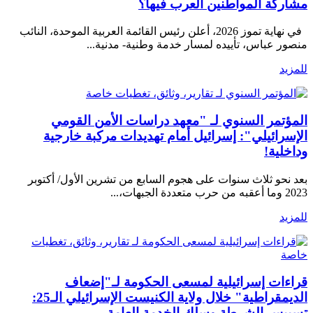
مشاركة المواطنين العرب فيها؟
في نهاية تموز 2026، أعلن رئيس القائمة العربية الموحدة، النائب
منصور عباس، تأييده لمسار خدمة وطنية- مدنية...
للمزيد
تقارير، وثائق، تغطيات خاصة
المؤتمر السنوي لـ "معهد دراسات الأمن القومي
الإسرائيلي": إسرائيل أمام تهديدات مركبة خارجية
وداخلية!
بعد نحو ثلاث سنوات على هجوم السابع من تشرين الأول/ أكتوبر
2023 وما أعقبه من حرب متعددة الجبهات،...
للمزيد
تقارير، وثائق، تغطيات
خاصة
قراءات إسرائيلية لمسعى الحكومة لـ"إضعاف
الديمقراطية" خلال ولاية الكنيست الإسرائيلي الـ25:
تسييس الشرطة وسلك الخدمة العامة