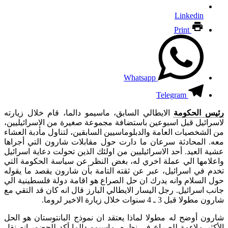
Linkedin
Print
Whatsapp
Telegram
رئيس الحكومة
الايطالي السابق، ماسيمو دالما، قام خلال زيارته
لاسرائيل قبل اسبوعين باستضافة مجموعة صغيرة من الاسرائيليين،
من الشخصيات العامة والدبلوماسيين السابقين، لتناول مأدبة العشاء
معه. المحادثة سرعان ما دارت حول مقابلات شارون التي أجراها
عشية العيد. أحد الاسرائيليين من اولئك الذين تحولت دعاية اسرائيل
واعلامها الي عملة اخري له، بغض النظر عن سياسة الحكومة التي
تخدم في اسرائيل، عبر عن ثقته التامة بأن شارون يقصد ما يقوله
حول السلام وانه يدرك ان حل الصراع هو اقامة دولة فلسطينية الي
جانب اسرائيل. رجل اليسار الايطالي البارز قال انه كان قد التقي مع
شارون مطولا قبل 3 ـ 4 سنوات خلال زيارة الاخير لروما.
شارون أوضح له مطولا لماذا يعتقد ان نموذج البانتوستان هو الحل
الأكثر ملاءمة للصراع في نظره. ماسيمو دالما أكد للحضور انه نقل