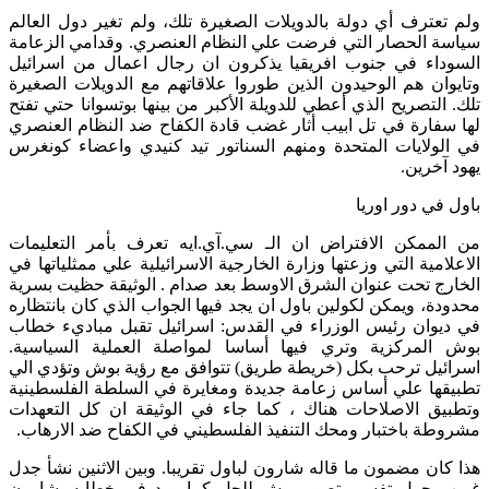
ولم تعترف أي دولة بالدويلات الصغيرة تلك، ولم تغير دول العالم
سياسة الحصار التي فرضت علي النظام العنصري. وقدامي الزعامة
السوداء في جنوب افريقيا يذكرون ان رجال اعمال من اسرائيل
وتايوان هم الوحيدون الذين طوروا علاقاتهم مع الدويلات الصغيرة
تلك. التصريح الذي أعطي للدويلة الأكبر من بينها بوتسوانا حتي تفتح
لها سفارة في تل ابيب أثار غضب قادة الكفاح ضد النظام العنصري
في الولايات المتحدة ومنهم السناتور تيد كنيدي واعضاء كونغرس
يهود آخرين.
باول في دور اوريا
من الممكن الافتراض ان الـ سي.آي.ايه تعرف بأمر التعليمات
الاعلامية التي وزعتها وزارة الخارجية الاسرائيلية علي ممثلياتها في
الخارج تحت عنوان الشرق الاوسط بعد صدام . الوثيقة حظيت بسرية
محدودة، ويمكن لكولين باول ان يجد فيها الجواب الذي كان بانتظاره
في ديوان رئيس الوزراء في القدس: اسرائيل تقبل مباديء خطاب
بوش المركزية وتري فيها أساسا لمواصلة العملية السياسية.
اسرائيل ترحب بكل (خريطة طريق) تتوافق مع رؤية بوش وتؤدي الي
تطبيقها علي أساس زعامة جديدة ومغايرة في السلطة الفلسطينية
وتطبيق الاصلاحات هناك ، كما جاء في الوثيقة ان كل التعهدات
مشروطة باختبار ومحك التنفيذ الفلسطيني في الكفاح ضد الارهاب.
هذا كان مضمون ما قاله شارون لباول تقريبا. وبين الاثنين نشأ جدل
غريب حول تفسير تصور بوش للحل كما ورد في خطابه. شارون