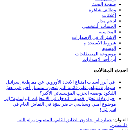
صفحة البحث
وظائف شاغرة
إعلانات
ادعم مدار
الحساب الشخصي
المحاسبه
الاشتراك في الإصدارات
شروط الاستخدام
الوسوم
موسوعة المصطلحات
أين أجد الإصدارات
احدث المقالات
في أبرز أسباب امتناع الاتحاد الأوروبي عن مقاطعة إسرائيل
سيطرة نتنياهو على قائمة المرشحين- مسمار أخير في نعش
الليكود بوصفه الحزب المؤسساتي الأكبر؟
حول دلالة تحوّل قضية "التدخل في الانتخابات البرلمانية" إلى
موضوع أمني وسياسي حاضر بقوّة في النقاش العام في
إسرائيل!
العنوان:
عمارة ابن خلدون الطابق الثاني. المصيون، رام الله،
فلسطين.