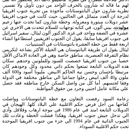
لهم ما قاله له شارون بالحرف الواحد من دون تأويل ولا تفسير.
نظرية شارون حول البانتوستانات مأخوذة من تجربة جنوب افريقيا
لدرجة ان العدد متماثل في الحالتين، حيث كانت في جنوب افريقيا
عشر دويلات مبتورة ومعزولة. وخطة شارون كما تحدث عنها زعيم
موليدت
، بيني ألون، في كتابه توجهات للسلام تتحدث هي الاخري عن
عشرة في الضفة وواحد في غزة. الدكتور ألون ليئال، سفير اسرائيل
في جنوب افريقيا سابقا، يقول ان الجنوب افريقيين استطاعوا انشاء
اربعة فقط من خطة العشرة بانتوستانات في الستينيات.
ليئال يقول ان طريقة البانتوستان هي الحيلة الأكثر بشاعة لتكريس
نظام التفرقة العنصرية، مناطق خاصة وهي في العادة الاماكن الأقل
خصبا من جنوب افريقيا خصصت للسود وللملونين وحدهم. سكان
هذه الدويلات التابعة تمتعوا بحكم ذاتي محدود وكل وجودهم كان
مرتبطا بإحسان وحسن نية الحاكم الابيض. مليونا أسود و600 ألف
ملون و40 ألف ابيض رحلوا جماعيا الي مناطق مختلفة في الدولة
وفقا لجنسهم. أما كل من واصل السكن خارج مناطقه فقد حصل
علي مكانة عامل اجنبي وجرد من حقوق المواطنة.
زعامة السود رفضت التعاون مع خطة البانتوستانات وواصلت
كفاحها من اجل فرض حكم الاغلبية علي البلاد كلها. الهيجان في
الدويلات التابعة امتد في عام 1986 في موجة ارهاب وقلاقل وأدي
الي تدخل جيش جنوب افريقيا، وهكذا فشلت الخطة وعادت تلك
الجيوب الذاتية في عام 1994 الي جزء من جنوب افريقيا الموحدة
تحت حكم الاغلبية السوداء.