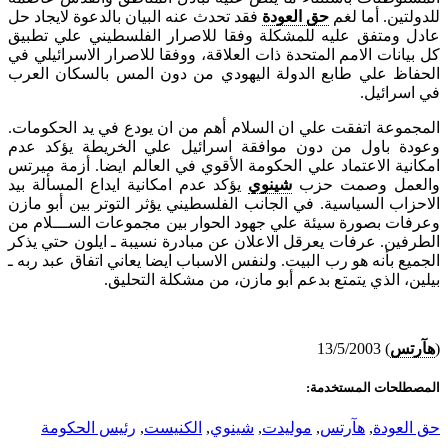
للدولتين. أما لغم
حق العودة
فقد تحدث عنه البيان بالدعوة لايجاد حل
عادل ومتفق عليه للمشكلة وفقا للاصرار الفلسطيني علي تطبيق
كل بيانات الامم المتحدة ذات العلاقة، ووفقا للاصرار الاسرائيلي في
الحفاظ علي طابع الدولة اليهودي من دون المس بالسكان العرب
في اسرائيل.
المجموعة اتفقت علي ان السلام أهم من ان يودع في يد الحكومات.
وعودة باول من دون موافقة اسرائيل علي الخريطة يؤكد عدم
امكانية الاعتماد علي الحكومة الأقوي في العالم ايضا. أزمة ميرتس
والعمل وصمت حزب
شينوي
يؤكد عدم امكانية ايداع المسألة بيد
الاحزاب السياسية. في الجانب الفلسطيني يؤثر التوتر بين أبو مازن
وعرفات بصورة سيئة علي جهود الحوار بين مجموعات الســـلام من
الطرفين. عرفات يعرقل الاعلان عن مبادرة نسيبة ـ ايلون حتي يذكر
الجميع بأنه هو رب البيت. ولنفس الاسباب ايضا يعاني اتفاق عبد ربه ـ
بيلين، الذي يتمتع بدعم أبو مازن، من مشكلة التحليق.
(
هآرتس
) 13/5/2003
المصطلحات المستخدمة:
حق العودة
,
هآرتس
,
موليدت
,
شينوي
,
الكنيست
,
رئيس الحكومة