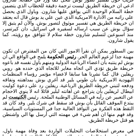
ادعي ان خريطة الطريق ليست ترجمة دقيقة للخطاب الذي يتضمن
خطة السلام الوحيدة التي يوافق عليها شارون. وباول الذي يحصل
علي راتبه من الادارة الامريكية الذي عين علي يد بوش قال انه يعتقد
ان خريطة الطريق هي تفسير موثوق لتصور بوش. والآن لم يتبق إلا
سؤال بوش عن سبب ارساله لسفيره في اسرائيل، دان كيرتسر،
منذ اسبوعين لتسليم شارون خطة سلام لا تتوافق مع رؤيته، كما
يقول شارون.
بين السطور يمكن ان نقرأ الامور التي كان من المفترض ان تكون
مهينة جدا لزعيم العالم الحر.
رئيس الحكومة
يلمح في الواقع الي ان
بوش لم ينتبه بأن اعضاء الرباعية الدولية ومنهم باول نفسه قد باعوه
خريطة طريق تؤدي الي اتجاه مغاير للاتجاه الذي حدده هو. روبي
ريفلين قال كما نشرنا هنا سابقا لاعضاء مؤتمر رؤساء المنظمات
اليهودية الامريكية بأن طوني بلير قد أغري بوش بمداهنته ونفاقه
ودفعه لتبني خريطة الطريق الرباعية. ريفلين رد علي دعوة كوليت
ابيطال لريفلين بأن يتراجع عن اهانته لبلير قائلا انه لا ينوي الاحجام
عن التعبير عن رأيه في المسائل الوطنية الملحة. رئيس
الكنيست
لم
يبتدع الموقف القائل بأن بوش قد سقط في شرك بلير. وقد كان قد
التقط هذه الفكرة من النوافذ العالية جدا في المستويات السياسية،
وقد فهم منها ان أهم شيء في مهمته التي أرسل بها الي واشنطن
هو قتل خريطة الطريق.
في معرض استخلاصات التحليلات الواردة بعد وفاة مهمة باول،