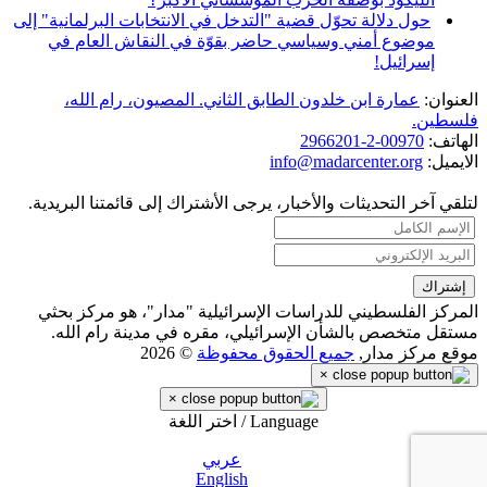
حول دلالة تحوّل قضية "التدخل في الانتخابات البرلمانية" إلى
موضوع أمني وسياسي حاضر بقوّة في النقاش العام في
إسرائيل!
العنوان:
عمارة ابن خلدون الطابق الثاني. المصيون، رام الله،
فلسطين.
الهاتف:
00970-2-2966201
الايميل:
info@madarcenter.org
لتلقي آخر التحديثات والأخبار، يرجى الأشتراك إلى قائمتنا البريدية.
المركز الفلسطيني للدراسات الإسرائيلية "مدار"، هو مركز بحثي
مستقل متخصص بالشأن الإسرائيلي، مقره في مدينة رام الله.
موقع مركز مدار,
جميع الحقوق محفوظة
© 2026
×
×
Language / اختر اللغة
عربي
English