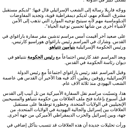
ووجّه فاريلا رسالة إلى الشعب الإسرائيلي قال فيها: "لديكم مستقبل
مشرق، السلام مهم، لديكم ديمقراطية قوية، وتجديد المفاوضات
الدبلوماسية مهم لأنه سيتيح توجيه الموارد التي تذهب إلى الأمن
لأشياء أخرى من شأنها تحسين نوعية الحياة".
على صعيد آخر أقيمت أمس مراسم تدشين مقر سفارة باراغواي في
القدس. وشارك في المراسم رئيس باراغواي هوراسيو كارتيس،
ورئيس الحكومة الإسرائيلية
بنيامين نتنياهو
.
وبعد المراسم عقد كارتيس اجتماعاً مع
رئيس الحكومة
نتنياهو في
ديوان رئاسة الحكومة في القدس.
وقبل المراسم عقد رئيس باراغواي اجتماعاً مع رئيس الدولة
الإسرائيلية رؤوفين ريفلين، أكد فيه هذا الأخير أن القدس هي عاصمة
الشعب اليهودي منذ ثلاثة آلاف عام.
هذا، وتسبّبت مراسم نقل السفارة الأميركية من تل أبيب إلى القدس
قبل أسبوع بإعادة فتح ملف العلاقات بين حكومة نتنياهو والمسيحيين
الإنجيليين في الولايات المتحدة، وخطورة توطدها على مستقبل
العلاقات بين إسرائيل والجالية اليهودية في الولايات المتحدة، من
جهة، وبين إسرائيل والحزب الديمقراطي الأميركي من جهة أخرى.
ورأت تحليلات جديدة أن هذه العلاقات قد تتسبب بتآكل إضافي في