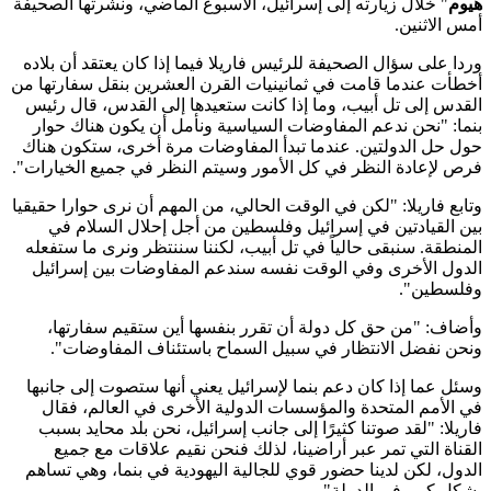
هيوم
" خلال زيارته إلى إسرائيل، الأسبوع الماضي، ونشرتها الصحيفة
أمس الاثنين.
وردا على سؤال الصحيفة للرئيس فاريلا فيما إذا كان يعتقد أن بلاده
أخطأت عندما قامت في ثمانينيات القرن العشرين بنقل سفارتها من
القدس إلى تل أبيب، وما إذا كانت ستعيدها إلى القدس، قال رئيس
بنما: "نحن ندعم المفاوضات السياسية ونأمل أن يكون هناك حوار
حول حل الدولتين. عندما تبدأ المفاوضات مرة أخرى، ستكون هناك
فرص لإعادة النظر في كل الأمور وسيتم النظر في جميع الخيارات".
وتابع فاريلا: "لكن في الوقت الحالي، من المهم أن نرى حوارا حقيقيا
بين القيادتين في إسرائيل وفلسطين من أجل إحلال السلام في
المنطقة. سنبقى حالياً في تل أبيب، لكننا سننتظر ونرى ما ستفعله
الدول الأخرى وفي الوقت نفسه سندعم المفاوضات بين إسرائيل
وفلسطين".
وأضاف: "من حق كل دولة أن تقرر بنفسها أين ستقيم سفارتها،
ونحن نفضل الانتظار في سبيل السماح باستئناف المفاوضات".
وسئل عما إذا كان دعم بنما لإسرائيل يعني أنها ستصوت إلى جانبها
في الأمم المتحدة والمؤسسات الدولية الأخرى في العالم، فقال
فاريلا: "لقد صوتنا كثيرًا إلى جانب إسرائيل، نحن بلد محايد بسبب
القناة التي تمر عبر أراضينا، لذلك فنحن نقيم علاقات مع جميع
الدول، لكن لدينا حضور قوي للجالية اليهودية في بنما، وهي تساهم
بشكل كبير في الدولة".